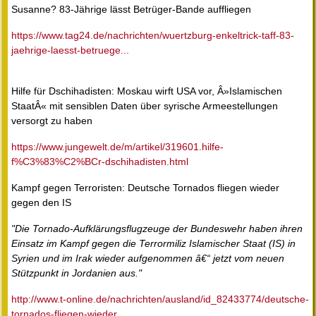
Susanne? 83-Jährige lässt Betrüger-Bande auffliegen
https://www.tag24.de/nachrichten/wuertzburg-enkeltrick-taff-83-
jaehrige-laesst-betruege...
Hilfe für Dschihadisten: Moskau wirft USA vor, Â»Islamischen
StaatÂ« mit sensiblen Daten über syrische Armeestellungen
versorgt zu haben
https://www.jungewelt.de/m/artikel/319601.hilfe-
f%C3%83%C2%BCr-dschihadisten.html
Kampf gegen Terroristen: Deutsche Tornados fliegen wieder
gegen den IS
"Die Tornado-Aufklärungsflugzeuge der Bundeswehr haben ihren
Einsatz im Kampf gegen die Terrormiliz Islamischer Staat (IS) in
Syrien und im Irak wieder aufgenommen â€“ jetzt vom neuen
Stützpunkt in Jordanien aus."
http://www.t-online.de/nachrichten/ausland/id_82433774/deutsche-
tornados-fliegen-wieder...