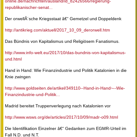
online.de/nachrichten/ausland/id_82426566/regierung-
republikanischer-senat...
Der orwellÂ´sche Kriegsstaat â€“ Gemetzel und Doppeldenk
http://antikrieg.com/aktuell/2017_10_09_derorwell.htm
Das Bündnis von Kapitalismus und Religiösem Fanatismus.
http://www.info-welt.eu/2017/10/das-bundnis-von-kapitalismus-
und.html
Hand in Hand: Wie Finanzindustrie und Politik Katalonien in die
Knie zwingen
http://www.goldseiten.de/artikel/349110--Hand-in-Hand~--Wie-
Finanzindustrie-und-Politik...
Madrid bereitet Truppenverlegung nach Katalonien vor
http://www.wsws.org/de/articles/2017/10/09/madr-o09.html
Die Identifikation Einzelner â€“ Gedanken zum EGMR-Urteil im
Fall N.D. und N.T.