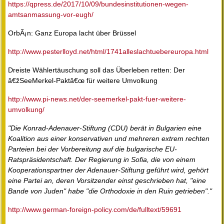
https://qpress.de/2017/10/09/bundesinstitutionen-wegen-
amtsanmassung-vor-eugh/
OrbÃ¡n: Ganz Europa lacht über Brüssel
http://www.pesterlloyd.net/html/1741alleslachtuebereuropa.html
Dreiste Wählertäuschung soll das Überleben retten: Der
â€žSeeMerkel-Paktâ€œ für weitere Umvolkung
http://www.pi-news.net/der-seemerkel-pakt-fuer-weitere-
umvolkung/
"Die Konrad-Adenauer-Stiftung (CDU) berät in Bulgarien eine
Koalition aus einer konservativen und mehreren extrem rechten
Parteien bei der Vorbereitung auf die bulgarische EU-
Ratspräsidentschaft. Der Regierung in Sofia, die von einem
Kooperationspartner der Adenauer-Stiftung geführt wird, gehört
eine Partei an, deren Vorsitzender einst geschrieben hat, "eine
Bande von Juden" habe "die Orthodoxie in den Ruin getrieben"."
http://www.german-foreign-policy.com/de/fulltext/59691