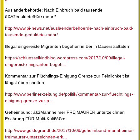
Ausländerbehörde: Nach Einbruch bald tausende
â€žGeduldeteâ€œ mehr?
http://www.pi-news.net/auslaenderbehoerde-nach-einbruch-bald-
tausende-geduldete-mehr/
Illegal eingereiste Migranten begehen in Berlin Dauerstraftaten
https://schluesselkindblog.wordpress.com/2017/10/09/illegal-
eingereiste-migranten-begeh...
Kommentar zur Flüchtlings-Einigung Grenze zur Peinlichkeit ist
längst überschritten
http://www.berliner-zeitung.de/politik/kommentar-zur-fluechtlings-
einigung-grenze-zur-p...
Geheimbund: â€žMannheimer FREIMAURER unterzeichnen
Erklärung FÜR Multi-Kulti!â€œ
http://www.guidograndt.de/2017/10/09/geheimbund-mannheimer-
freimaurer-unterzeichnen-erk...