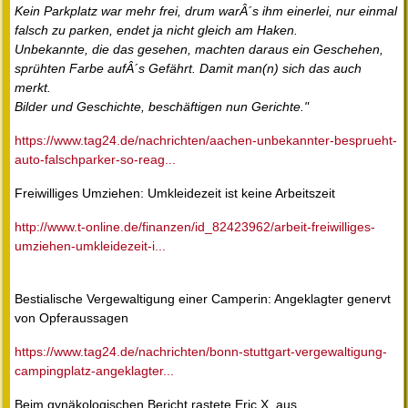
Kein Parkplatz war mehr frei, drum warÂ´s ihm einerlei, nur einmal
falsch zu parken, endet ja nicht gleich am Haken.
Unbekannte, die das gesehen, machten daraus ein Geschehen,
sprühten Farbe aufÂ´s Gefährt. Damit man(n) sich das auch
merkt.
Bilder und Geschichte, beschäftigen nun Gerichte."
https://www.tag24.de/nachrichten/aachen-unbekannter-besprueht-
auto-falschparker-so-reag...
Freiwilliges Umziehen: Umkleidezeit ist keine Arbeitszeit
http://www.t-online.de/finanzen/id_82423962/arbeit-freiwilliges-
umziehen-umkleidezeit-i...
Bestialische Vergewaltigung einer Camperin: Angeklagter genervt
von Opferaussagen
https://www.tag24.de/nachrichten/bonn-stuttgart-vergewaltigung-
campingplatz-angeklagter...
Beim gynäkologischen Bericht rastete Eric X. aus