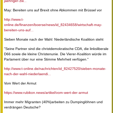
jaehriger-zw...
May: Bereiten uns auf Brexit ohne Abkommen mit Brüssel vor
http://www.t-
online.de/finanzen/boerse/news/id_82434658/wirtschaft-may-
bereiten-uns-auf...
Sieben Monate nach der Wahl: Niederländische Koalition steht
"Seine Partner sind die christdemokratische CDA, die linksliberale
D66 sowie die kleine Christenunie. Die Vierer-Koalition würde im
Parlament über nur eine Stimme Mehrheit verfügen."
http://www.t-online.de/nachrichten/id_82427520/sieben-monate-
nach-der-wahl-niederlaendi...
Vom Wert der Armut
https://www.rubikon.news/artikel/vom-wert-der-armut
Immer mehr Migranten (40%)arbeiten zu Dumpinglöhnen und
verdrängen Deutsche?