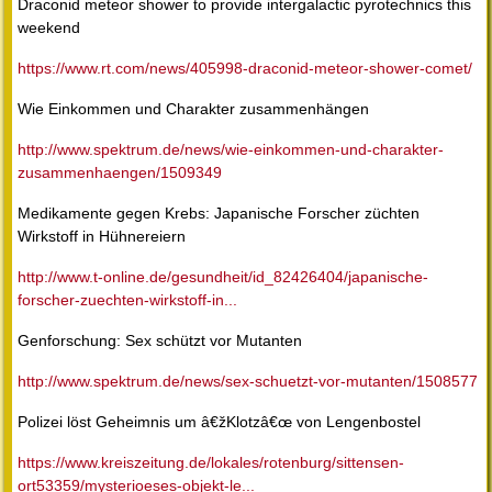
Draconid meteor shower to provide intergalactic pyrotechnics this
weekend
https://www.rt.com/news/405998-draconid-meteor-shower-comet/
Wie Einkommen und Charakter zusammenhängen
http://www.spektrum.de/news/wie-einkommen-und-charakter-
zusammenhaengen/1509349
Medikamente gegen Krebs: Japanische Forscher züchten
Wirkstoff in Hühnereiern
http://www.t-online.de/gesundheit/id_82426404/japanische-
forscher-zuechten-wirkstoff-in...
Genforschung: Sex schützt vor Mutanten
http://www.spektrum.de/news/sex-schuetzt-vor-mutanten/1508577
Polizei löst Geheimnis um â€žKlotzâ€œ von Lengenbostel
https://www.kreiszeitung.de/lokales/rotenburg/sittensen-
ort53359/mysterioeses-objekt-le...