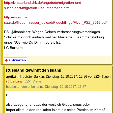
http://lv-saarland.drk.de/angebote/migration-und-
suchdienst/migration-und-integration.html
http://www.ptk-
saar.de/fileadmin/user_upload/Fluechtlinge/Flyer_PSZ_2016.pdf
PS: @Ikonoklast: Wegen Deines Verbesserungsvorschlages.
Schicke mir doch einfach mal per Mail eine Zusammenstellung
eines NÜs, wie Du Dir ihn vorstellst.
LG Barbara
antworten
Russland gewinnt den Islam!
aprilzi
,
tiefster Balkan
,
Dienstag, 10.10.2017, 12:36
vor 3224 Tagen
@ Barbara
3154 Views
bearbeitet von unbekannt, Dienstag, 10.10.2017, 13:27
Hi,
also ausgehend, dass der westlich Globalismus oder
Imperialismus den radikalen Islam als seine Proxies im Kampf