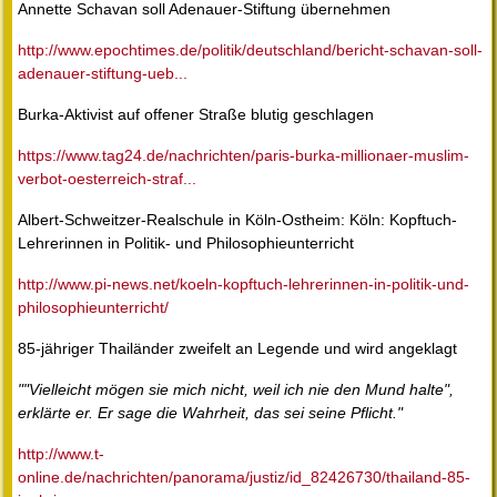
Annette Schavan soll Adenauer-Stiftung übernehmen
http://www.epochtimes.de/politik/deutschland/bericht-schavan-soll-
adenauer-stiftung-ueb...
Burka-Aktivist auf offener Straße blutig geschlagen
https://www.tag24.de/nachrichten/paris-burka-millionaer-muslim-
verbot-oesterreich-straf...
Albert-Schweitzer-Realschule in Köln-Ostheim: Köln: Kopftuch-
Lehrerinnen in Politik- und Philosophieunterricht
http://www.pi-news.net/koeln-kopftuch-lehrerinnen-in-politik-und-
philosophieunterricht/
85-jähriger Thailänder zweifelt an Legende und wird angeklagt
""Vielleicht mögen sie mich nicht, weil ich nie den Mund halte",
erklärte er. Er sage die Wahrheit, das sei seine Pflicht."
http://www.t-
online.de/nachrichten/panorama/justiz/id_82426730/thailand-85-