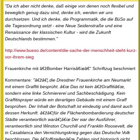
"Da ich aber nicht denke, daß einige von denen noch flexibel und
beweglich genug dazu sind, denke ich, werden wir uns
durchsetzen. Und ich denke, die Programmatik, die die BüSo auf
die Tagesordnung setzt - eine Neue Seidenstraße und eine
Renaissance der klassischen Kultur - wird die Zukunft
Deutschlands bestimmen."
http://www.bueso.de/content/die-sache-der-menschheit-steht-kurz-
vor-ihrem-sieg
Frauenkirche mit â€žBomber Harrisâ€œâ€“ Schriftzug beschmiert
Kommentare:
"â€žâ€¦.die Dresdner Frauenkirche am Neumarkt
mit einem Graffiti besprüht..â€œ Das ist kein â€žGraffitiâ€œ,
sondern eine linke Schmiererei und Sachbeschädigung. Kein
Graffitisprayer würde ein derartiges Gebäude mit einem Graff
besprühen. Der Inhalt der Botschaft ist eindeutig und damit auch
dessen Herkunft. â€žâ€¦für die Flächenbombardierung deutscher
Städte verantwortlich warâ€¦â€œ Der war der Ausführer,
verantwortlich sind Winston Churchill und Franklin Roosevelt, die
in Casablanca den Vernichtungskrieg gegen das Deutsche Volk
beschlossen. Die â€žoffiziellenâ€œ Zahlen sind historisch nicht