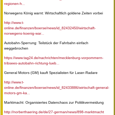
regionen-h...
Norwegens König warnt: Wirtschaftlich goldene Zeiten vorbei
http://www.t-
online.de/finanzen/boerse/news/id_82432450/wirtschaft-
norwegens-koenig-war...
Autobahn-Sperrung: Teilstück der Fahrbahn einfach
weggebrochen
https://www.tag24.de/nachrichten/mecklenburg-vorpommern-
tribsees-autobahn-richtung-lueb...
General Motors (GM) kauft Spezialisten für Laser-Radare
http://www.t-
online.de/finanzen/boerse/news/id_82433886/wirtschaft-general-
motors-gm-ka...
Marktmacht: Organisiertes Datenchaos zur Politikvermeidung
http://norberthaering.de/de/27-german/news/898-marktmacht