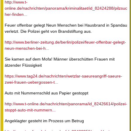
http://www.t-
online.de/nachrichten/panorama/kriminalitaet/id_82424288/pilzsuc
her-finden...
Feuer offenbar gelegt Neun Menschen bei Hausbrand in Spandau
verletzt. Die Polizei geht von Brandstiftung aus.
http://www.berliner-zeitung.de/berlin/polizei/feuer-offenbar-gelegt-
neun-menschen-bei-h...
Sie kamen auf dem Mofa! Männer überschütten Frauen mit
ätzender Flüssigkeit
https://www.tag24.de/nachrichten/wetzlar-saeureangriff-saeure-
zwei-frauen-uebergossen-t...
Auto mit Nummernschild aus Papier gestoppt
http://www.t-online.de/nachrichten/panorama/id_82426614/polizei-
stoppt-auto-mit-nummern...
Angeklagter gesteht im Prozess um Betrug