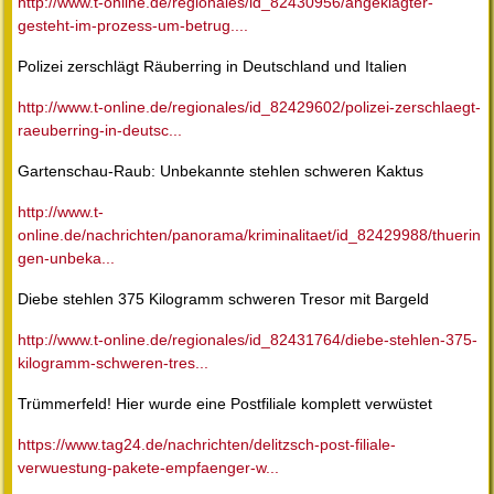
http://www.t-online.de/regionales/id_82430956/angeklagter-
gesteht-im-prozess-um-betrug....
Polizei zerschlägt Räuberring in Deutschland und Italien
http://www.t-online.de/regionales/id_82429602/polizei-zerschlaegt-
raeuberring-in-deutsc...
Gartenschau-Raub: Unbekannte stehlen schweren Kaktus
http://www.t-
online.de/nachrichten/panorama/kriminalitaet/id_82429988/thuerin
gen-unbeka...
Diebe stehlen 375 Kilogramm schweren Tresor mit Bargeld
http://www.t-online.de/regionales/id_82431764/diebe-stehlen-375-
kilogramm-schweren-tres...
Trümmerfeld! Hier wurde eine Postfiliale komplett verwüstet
https://www.tag24.de/nachrichten/delitzsch-post-filiale-
verwuestung-pakete-empfaenger-w...