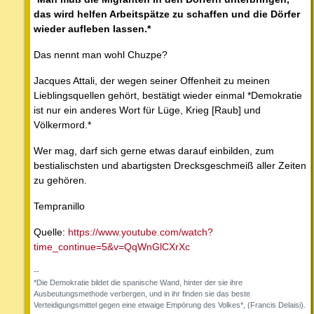
das wird helfen Arbeitspätze zu schaffen und die Dörfer
wieder aufleben lassen.*
Das nennt man wohl Chuzpe?
Jacques Attali, der wegen seiner Offenheit zu meinen
Lieblingsquellen gehört, bestätigt wieder einmal *Demokratie
ist nur ein anderes Wort für Lüge, Krieg [Raub] und
Völkermord.*
Wer mag, darf sich gerne etwas darauf einbilden, zum
bestialischsten und abartigsten Drecksgeschmeiß aller Zeiten
zu gehören.
Tempranillo
Quelle:
https://www.youtube.com/watch?
time_continue=5&v=QqWnGlCXrXc
--
*Die Demokratie bildet die spanische Wand, hinter der sie ihre
Ausbeutungsmethode verbergen, und in ihr finden sie das beste
Verteidigungsmittel gegen eine etwaige Empörung des Volkes*, (Francis Delaisi).