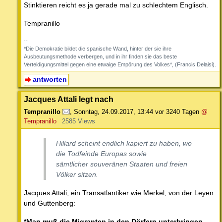
Stinktieren reicht es ja gerade mal zu schlechtem Englisch.
Tempranillo
--
*Die Demokratie bildet die spanische Wand, hinter der sie ihre
Ausbeutungsmethode verbergen, und in ihr finden sie das beste
Verteidigungsmittel gegen eine etwaige Empörung des Volkes*, (Francis Delaisi).
antworten
Jacques Attali legt nach
Tempranillo
,
Sonntag, 24.09.2017, 13:44
vor 3240 Tagen
@
Tempranillo
2585 Views
Hillard scheint endlich kapiert zu haben, wo
die Todfeinde Europas sowie
sämtlicher souveränen Staaten und freien
Völker sitzen.
Jacques Attali, ein Transatlantiker wie Merkel, von der Leyen
und Guttenberg:
*Man muß die Migranten in den Dörfern unterbringen,