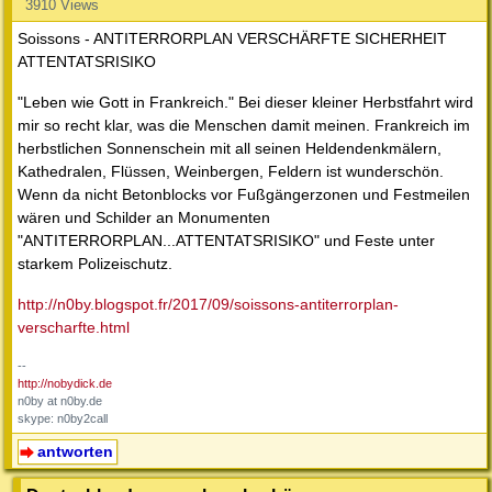
3910 Views
Soissons - ANTITERRORPLAN VERSCHÄRFTE SICHERHEIT
ATTENTATSRISIKO
"Leben wie Gott in Frankreich." Bei dieser kleiner Herbstfahrt wird
mir so recht klar, was die Menschen damit meinen. Frankreich im
herbstlichen Sonnenschein mit all seinen Heldendenkmälern,
Kathedralen, Flüssen, Weinbergen, Feldern ist wunderschön.
Wenn da nicht Betonblocks vor Fußgängerzonen und Festmeilen
wären und Schilder an Monumenten
"ANTITERRORPLAN...ATTENTATSRISIKO" und Feste unter
starkem Polizeischutz.
http://n0by.blogspot.fr/2017/09/soissons-antiterrorplan-
verscharfte.html
--
http://nobydick.de
n0by at n0by.de
skype: n0by2call
antworten