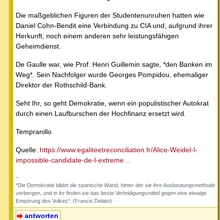
Die maßgeblichen Figuren der Studentenunruhen hatten wie
Daniel Cohn-Bendit eine Verbindung zu CIA und, aufgrund ihrer
Herkunft, noch einem anderen sehr leistungsfähigen
Geheimdienst.
De Gaulle war, wie Prof. Henri Guillemin sagte, *den Banken im
Weg*. Sein Nachfolger wurde Georges Pompidou, ehemaliger
Direktor der Rothschild-Bank.
Seht Ihr, so geht Demokratie, wenn ein populistischer Autokrat
durch einen Laufburschen der Hochfinanz ersetzt wird.
Tempranillo
Quelle:
https://www.egaliteetreconciliation.fr/Alice-Weidel-l-
impossible-candidate-de-l-extreme...
--
*Die Demokratie bildet die spanische Wand, hinter der sie ihre Ausbeutungsmethode
verbergen, und in ihr finden sie das beste Verteidigungsmittel gegen eine etwaige
Empörung des Volkes*, (Francis Delaisi).
antworten