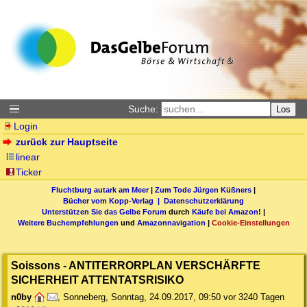
Suche:
Los
Login
zurück zur Hauptseite
linear
Ticker
Fluchtburg autark am Meer
|
Zum Tode Jürgen Küßners
|
Bücher vom Kopp-Verlag |
Datenschutzerklärung
Unterstützen Sie das Gelbe Forum
durch
Käufe bei Amazon
! |
Weitere Buchempfehlungen
und
Amazonnavigation
|
Cookie-Einstellungen
Soissons - ANTITERRORPLAN VERSCHÄRFTE
SICHERHEIT ATTENTATSRISIKO
n0by
,
Sonneberg
,
Sonntag, 24.09.2017, 09:50
vor 3240 Tagen