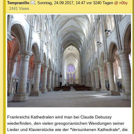
Tempranillo
,
Sonntag, 24.09.2017, 14:47
vor 3240 Tagen
@ n0by
2441 Views
Frankreichs Kathedralen wird man bei Claude Debussy
wiederfinden, den vielen greogorianischen Wendungen seiner
Lieder und Klavierstücke wie der *Versunkenen Kathedrale*, die