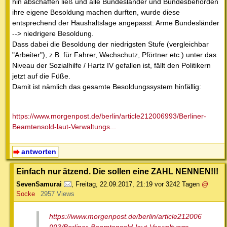
hin abschaffen ließ und alle Bundesländer und Bundesbehörden
ihre eigene Besoldung machen durften, wurde diese
entsprechend der Haushaltslage angepasst: Arme Bundesländer
--> niedrigere Besoldung.
Dass dabei die Besoldung der niedrigsten Stufe (vergleichbar
"Arbeiter"), z.B. für Fahrer, Wachschutz, Pförtner etc.) unter das
Niveau der Sozialhilfe / Hartz IV gefallen ist, fällt den Politikern
jetzt auf die Füße.
Damit ist nämlich das gesamte Besoldungssystem hinfällig:
https://www.morgenpost.de/berlin/article212006993/Berliner-
Beamtensold-laut-Verwaltungs...
antworten
Einfach nur ätzend. Die sollen eine ZAHL NENNEN!!!
SevenSamurai
,
Freitag, 22.09.2017, 21:19
vor 3242 Tagen
@
Socke
2957 Views
https://www.morgenpost.de/berlin/article212006