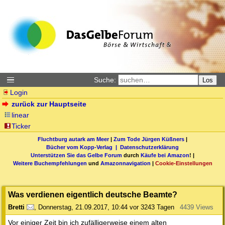
Suche:
Los
Login
zurück zur Hauptseite
linear
Ticker
Fluchtburg autark am Meer
|
Zum Tode Jürgen Küßners
|
Bücher vom Kopp-Verlag |
Datenschutzerklärung
Unterstützen Sie das Gelbe Forum
durch
Käufe bei Amazon
! |
Weitere Buchempfehlungen
und
Amazonnavigation
|
Cookie-Einstellungen
Was verdienen eigentlich deutsche Beamte?
Bretti
,
Donnerstag, 21.09.2017, 10:44
vor 3243 Tagen
4439 Views
Vor einiger Zeit bin ich zufälligerweise einem alten