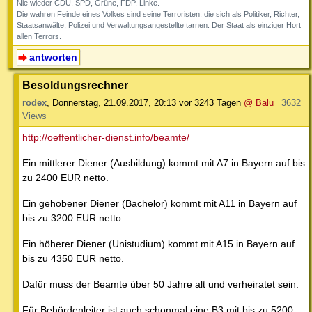
Nie wieder CDU, SPD, Grüne, FDP, Linke.
Die wahren Feinde eines Volkes sind seine Terroristen, die sich als Politiker, Richter,
Staatsanwälte, Polizei und Verwaltungsangestellte tarnen. Der Staat als einziger Hort
allen Terrors.
antworten
Besoldungsrechner
rodex
,
Donnerstag, 21.09.2017, 20:13
vor 3243 Tagen
@ Balu
3632
Views
http://oeffentlicher-dienst.info/beamte/
Ein mittlerer Diener (Ausbildung) kommt mit A7 in Bayern auf bis
zu 2400 EUR netto.
Ein gehobener Diener (Bachelor) kommt mit A11 in Bayern auf
bis zu 3200 EUR netto.
Ein höherer Diener (Unistudium) kommt mit A15 in Bayern auf
bis zu 4350 EUR netto.
Dafür muss der Beamte über 50 Jahre alt und verheiratet sein.
Für Behördenleiter ist auch schonmal eine B3 mit bis zu 5200