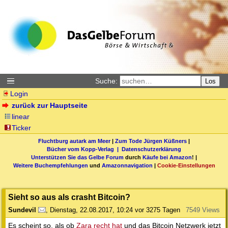
Suche:
Los
Login
zurück zur Hauptseite
linear
Ticker
Fluchtburg autark am Meer
|
Zum Tode Jürgen Küßners
|
Bücher vom Kopp-Verlag |
Datenschutzerklärung
Unterstützen Sie das Gelbe Forum
durch
Käufe bei Amazon
! |
Weitere Buchempfehlungen
und
Amazonnavigation
|
Cookie-Einstellungen
Sieht so aus als crasht Bitcoin?
Sundevil
,
Dienstag, 22.08.2017, 10:24
vor 3275 Tagen
7549 Views
Es scheint so, als ob
Zara recht hat
und das Bitcoin Netzwerk jetzt