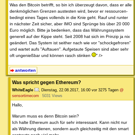
Was den Bitcoin betrifft, so bin ich überzeugt davon, dass er alle
denkmöglichen Grenzen austesten wird, bevor er ressourcen-
bedingt eines Tages vollends in die Knie geht. Rauf und runter
in nächster Zeit sicher, aber IMO sind Sprünge bis über 20 000
Euro möglich. Bitte ja bedenken, dass das Währungssystem
generell auf der Kippe steht. Seit 2008 hat sich im Prinzip ja nix
geändert. Das System ist seither nach wie vor "schockgefroren"
und wartet aufs "Auftauen". Aufgetaute Speisen sind aber sehr
oft ungenießbar und können rasch stinken
" />
antworten
Was spricht gegen Ethereum?
WhiteEagle
,
Dienstag, 22.08.2017, 16:00
vor 3275 Tagen
@
sensortimecom
5031 Views
Hallo,
Warum muss es denn Bitcoin sein?
Ich halte Ethereum auch für sehr interessant. Kann nicht nur
als Währung dienen, sondern auch gleichzeitig mit den smart
contracts noch viel mehr.