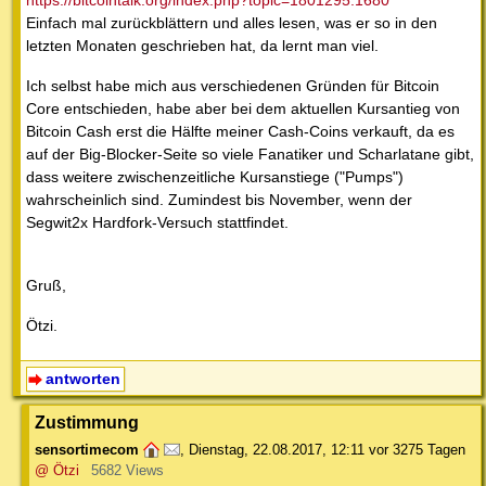
https://bitcointalk.org/index.php?topic=1801295.1680
Einfach mal zurückblättern und alles lesen, was er so in den
letzten Monaten geschrieben hat, da lernt man viel.
Ich selbst habe mich aus verschiedenen Gründen für Bitcoin
Core entschieden, habe aber bei dem aktuellen Kursantieg von
Bitcoin Cash erst die Hälfte meiner Cash-Coins verkauft, da es
auf der Big-Blocker-Seite so viele Fanatiker und Scharlatane gibt,
dass weitere zwischenzeitliche Kursanstiege ("Pumps")
wahrscheinlich sind. Zumindest bis November, wenn der
Segwit2x Hardfork-Versuch stattfindet.
Gruß,
Ötzi.
antworten
Zustimmung
sensortimecom
,
Dienstag, 22.08.2017, 12:11
vor 3275 Tagen
@ Ötzi
5682 Views