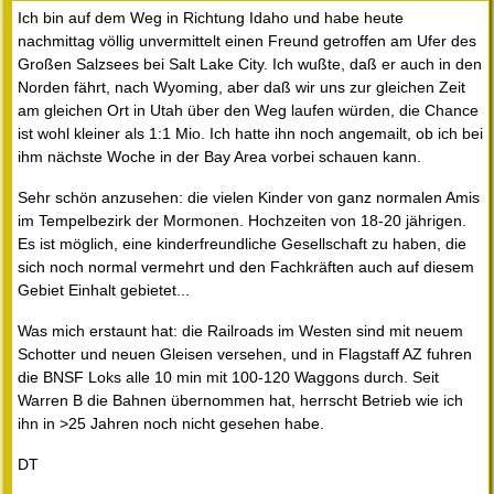
Ich bin auf dem Weg in Richtung Idaho und habe heute
nachmittag völlig unvermittelt einen Freund getroffen am Ufer des
Großen Salzsees bei Salt Lake City. Ich wußte, daß er auch in den
Norden fährt, nach Wyoming, aber daß wir uns zur gleichen Zeit
am gleichen Ort in Utah über den Weg laufen würden, die Chance
ist wohl kleiner als 1:1 Mio. Ich hatte ihn noch angemailt, ob ich bei
ihm nächste Woche in der Bay Area vorbei schauen kann.
Sehr schön anzusehen: die vielen Kinder von ganz normalen Amis
im Tempelbezirk der Mormonen. Hochzeiten von 18-20 jährigen.
Es ist möglich, eine kinderfreundliche Gesellschaft zu haben, die
sich noch normal vermehrt und den Fachkräften auch auf diesem
Gebiet Einhalt gebietet...
Was mich erstaunt hat: die Railroads im Westen sind mit neuem
Schotter und neuen Gleisen versehen, und in Flagstaff AZ fuhren
die BNSF Loks alle 10 min mit 100-120 Waggons durch. Seit
Warren B die Bahnen übernommen hat, herrscht Betrieb wie ich
ihn in >25 Jahren noch nicht gesehen habe.
DT