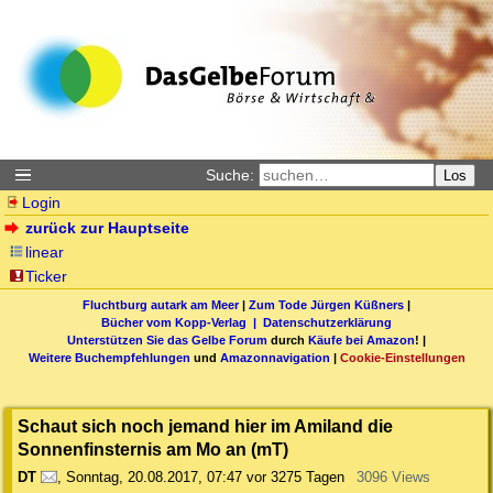
Suche:
Los
Login
zurück zur Hauptseite
linear
Ticker
Fluchtburg autark am Meer
|
Zum Tode Jürgen Küßners
|
Bücher vom Kopp-Verlag |
Datenschutzerklärung
Unterstützen Sie das Gelbe Forum
durch
Käufe bei Amazon
! |
Weitere Buchempfehlungen
und
Amazonnavigation
|
Cookie-Einstellungen
Schaut sich noch jemand hier im Amiland die
Sonnenfinsternis am Mo an (mT)
DT
,
Sonntag, 20.08.2017, 07:47
vor 3275 Tagen
3096 Views