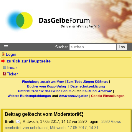
Suche:
Los
Login
zurück zur Hauptseite
linear
Ticker
Fluchtburg autark am Meer
|
Zum Tode Jürgen Küßners
|
Bücher vom Kopp-Verlag |
Datenschutzerklärung
Unterstützen Sie das Gelbe Forum
durch
Käufe bei Amazon
! |
Weitere Buchempfehlungen
und
Amazonnavigation
|
Cookie-Einstellungen
Beitrag gelöscht vom Moderatorâ€¦
Bretti
,
Mittwoch, 17.05.2017, 14:12
vor 3370 Tagen
3920 Views
bearbeitet von unbekannt, Mittwoch, 17.05.2017, 14:31