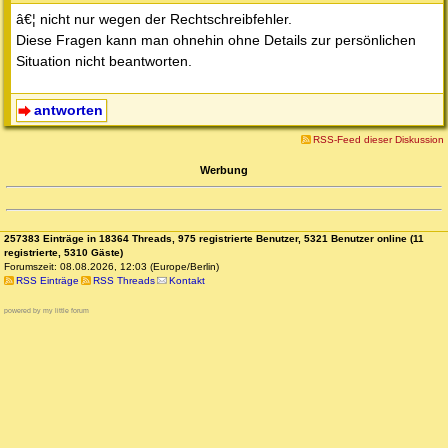
â€¦ nicht nur wegen der Rechtschreibfehler.
Diese Fragen kann man ohnehin ohne Details zur persönlichen
Situation nicht beantworten.
antworten
RSS-Feed dieser Diskussion
Werbung
257383 Einträge in 18364 Threads, 975 registrierte Benutzer, 5321 Benutzer online (11
registrierte, 5310 Gäste)
Forumszeit: 08.08.2026, 12:03 (Europe/Berlin)
RSS Einträge
RSS Threads
Kontakt
powered by my little forum