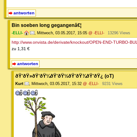
antworten
Bin soeben long gegangenâ€¦
-ELLI-
,
Mittwoch, 03.05.2017, 15:05
@ -ELLI-
13296 Views
http://www.onvista.de/derivate/knockout/OPEN-END-TURBO
zu 1,31 €
antworten
ðŸ‘ðŸ»ðŸ‘ðŸ¼ðŸ‘ðŸ½ðŸ‘ðŸ¾ðŸ‘ðŸ¿ (oT)
Kurt
,
Mittwoch, 03.05.2017, 15:32
@ -ELLI-
9231 Views