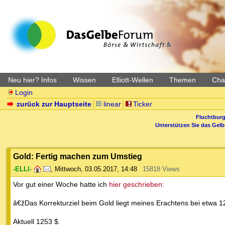
Neu hier? Infos
Wissen
Elliott-Wellen
Themen
Char
Login
zurück zur Hauptseite
linear
Ticker
Fluchtburg
Unterstützen Sie das Gel
Gold: Fertig machen zum Umstieg
-ELLI-
,
Mittwoch, 03.05.2017, 14:48
15818 Views
Vor gut einer Woche hatte ich
hier geschrieben:
â€žDas Korrekturziel beim Gold liegt meines Erachtens bei etwa 1
Aktuell 1253 $.