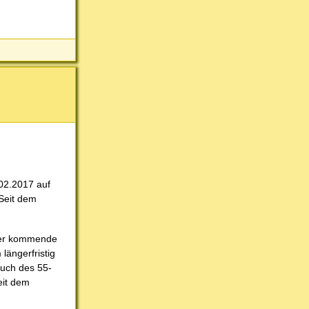
02.2017 auf
 Seit dem
cher kommende
längerfristig
ruch des 55-
eit dem