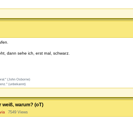
ufen.
eht, dann sehe ich, erst mal, schwarz.
oral." (John Osborne)
genz." (unbekannt)
er weiß, warum? (oT)
via
7549 Views