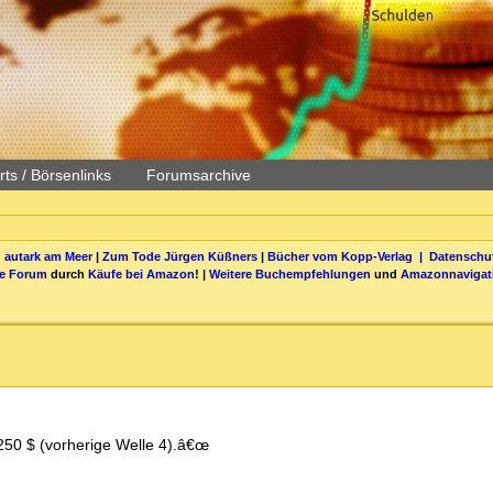
ts / Börsenlinks
Forumsarchive
 autark am Meer
|
Zum Tode Jürgen Küßners
|
Bücher vom Kopp-Verlag |
Datenschut
be Forum
durch
Käufe bei Amazon
! |
Weitere Buchempfehlungen
und
Amazonnavigat
250 $ (vorherige Welle 4).â€œ