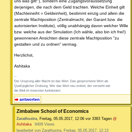
uns was gilt!"), sondern eine Zugangsvoraussetzung
derjenigen, die nach dem Geld trachten. Welche Einheit gilt
(Machteineiht = Geldeinheit), bestimmt einzig und allein die
zentrale Machtposition (Zentralmacht, der Garant bzw. die
autorisierten Institute), völlig unabhängig davon welcher Wille
bzw. welche aus der Simulation (Ich wähle, also bin ich frei!)
gewonnenen Ansichten diese zentrale Machtposition "zu
gestalten und zu ordnen" vermag.
Herzlichst,
Ashitaka
--
Der Ursprung aller Macht ist das Wort. Das gesprochene Wort als
Quell jeglicher Ordnung. Wer das Wort neu ordnet, der versteht wie
die Welt im Innersten funktioniert.
antworten
Zimbabwe School of Economics
Zarathustra
,
Freitag, 05.05.2017, 12:06
vor 3383 Tagen
@
Ashitaka
8409 Views
bearbeitet von Zarathustra, Freitag, 05.05.2017, 12:13