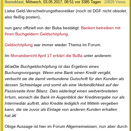
Ikonoklast
,
Mittwoch, 03.05.2017, 08:51
vor 3385 Tagen
10829 Views
Liebe Geld-Verschwörungstheoretiker (noch ist DGF nicht obsolet,
also fleißig posten),
nun ganz offiziell von der Buba bestätigt:
Banken betreiben mit
ihren Buchgeldern Geldschöpfung
.
Geldschöpfung
war immer wieder Thema im Forum.
Im
Monatsbericht April 17 erklärt die BuBa
unter anderem:
â€œDie Buchgeldschöpfung ist das Ergebnis eines
Buchungsvorgangs: Wenn eine Bank einen Kredit vergibt,
verbucht sie die damit verbundene Gutschrift für den Kunden als
dessen Sichteinlage und somit als eine Verbindlichkeit auf der
Passivseite ihrer Bilanz. Dies widerlegt einen weitverbreiteten
Irrtum, wonach die Bank im Augenblick der Kreditvergabe nur als
Intermediär auftritt, also Kredite lediglich mit Mitteln vergeben
kann, die sie zuvor als Einlage von anderen Kunden erhalten
hat.â€
Obige Aussage ist hier im Forum Allgemeinwissen, nun aber durch