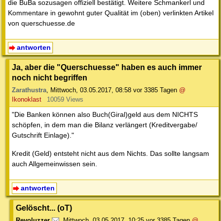
die BuBa sozusagen offiziell bestätigt. Weitere Schmankerl und
Kommentare in gewohnt guter Qualität im (oben) verlinkten Artikel
von querschuesse.de
antworten
Ja, aber die "Querschuesse" haben es auch immer
noch nicht begriffen
Zarathustra
,
Mittwoch, 03.05.2017, 08:58
vor 3385 Tagen
@
Ikonoklast
10059 Views
"Die Banken können also Buch(Giral)geld aus dem NICHTS
schöpfen, in dem man die Bilanz verlängert (Kreditvergabe/
Gutschrift Einlage)."
Kredit (Geld) entsteht nicht aus dem Nichts. Das sollte langsam
auch Allgemeinwissen sein.
antworten
Gelöscht... (oT)
Revoluzzer
,
Mittwoch, 03.05.2017, 10:25
vor 3385 Tagen
@