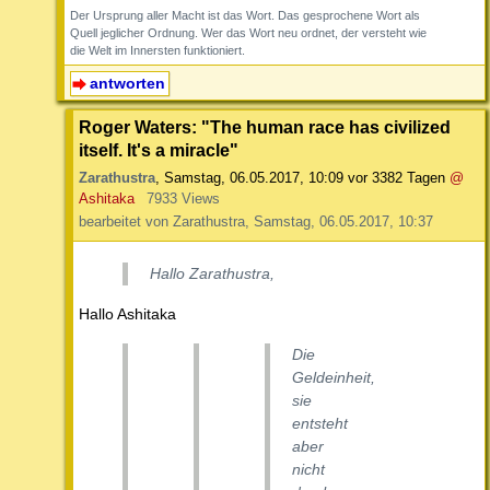
Der Ursprung aller Macht ist das Wort. Das gesprochene Wort als
Quell jeglicher Ordnung. Wer das Wort neu ordnet, der versteht wie
die Welt im Innersten funktioniert.
antworten
Roger Waters: "The human race has civilized
itself. It's a miracle"
Zarathustra
,
Samstag, 06.05.2017, 10:09
vor 3382 Tagen
@
Ashitaka
7933 Views
bearbeitet von Zarathustra, Samstag, 06.05.2017, 10:37
Hallo Zarathustra,
Hallo Ashitaka
Die
Geldeinheit,
sie
entsteht
aber
nicht