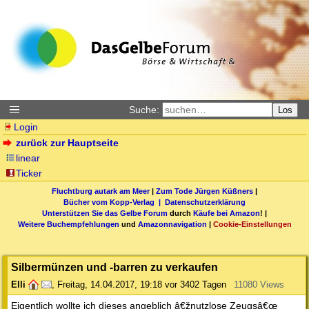
Suche:
Los
Login
zurück zur Hauptseite
linear
Ticker
Fluchtburg autark am Meer
|
Zum Tode Jürgen Küßners
|
Bücher vom Kopp-Verlag |
Datenschutzerklärung
Unterstützen Sie das Gelbe Forum
durch
Käufe bei Amazon
! |
Weitere Buchempfehlungen
und
Amazonnavigation
|
Cookie-Einstellungen
Silbermünzen und -barren zu verkaufen
Elli
,
Freitag, 14.04.2017, 19:18
vor 3402 Tagen
11080 Views
Eigentlich wollte ich dieses angeblich â€žnutzlose Zeugsâ€œ