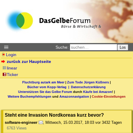
Suche:
Los
Login
zurück zur Hauptseite
linear
Ticker
Fluchtburg autark am Meer
|
Zum Tode Jürgen Küßners
|
Bücher vom Kopp-Verlag |
Datenschutzerklärung
Unterstützen Sie das Gelbe Forum
durch
Käufe bei Amazon
! |
Weitere Buchempfehlungen
und
Amazonnavigation
|
Cookie-Einstellungen
Steht eine Invasion Nordkoreas kurz bevor?
software-engineer
,
Mittwoch, 15.03.2017, 18:03
vor 3432 Tagen
6763 Views