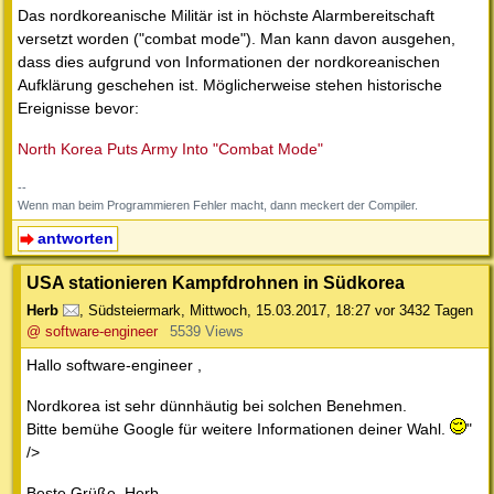
Das nordkoreanische Militär ist in höchste Alarmbereitschaft
versetzt worden ("combat mode"). Man kann davon ausgehen,
dass dies aufgrund von Informationen der nordkoreanischen
Aufklärung geschehen ist. Möglicherweise stehen historische
Ereignisse bevor:
North Korea Puts Army Into "Combat Mode"
--
Wenn man beim Programmieren Fehler macht, dann meckert der Compiler.
antworten
USA stationieren Kampfdrohnen in Südkorea
Herb
,
Südsteiermark
,
Mittwoch, 15.03.2017, 18:27
vor 3432 Tagen
@ software-engineer
5539 Views
Hallo software-engineer ,
Nordkorea ist sehr dünnhäutig bei solchen Benehmen.
Bitte bemühe Google für weitere Informationen deiner Wahl.
"
/>
Beste Grüße, Herb