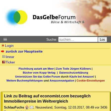
Suche:
Los
Login
zurück zur Hauptseite
linear
Ticker
Fluchtburg autark am Meer
|
Zum Tode Jürgen Küßners
|
Bücher vom Kopp-Verlag |
Datenschutzerklärung
Unterstützen Sie das Gelbe Forum
durch
Käufe bei Amazon
! |
Weitere Buchempfehlungen
und
Amazonnavigation
|
Cookie-Einstellungen
Link zu Beitrag auf economist.com bezueglich
Immobilienpreise im Weltvergleich
SchlauFuchs
,
Neuseeland
,
Sonntag, 12.03.2017, 08:49
vor 3436