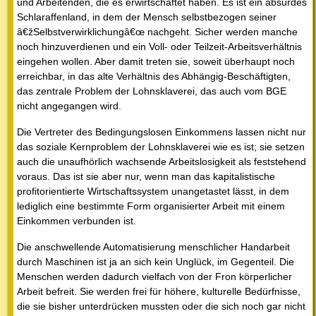
und Arbeitenden, die es erwirtschaftet haben. Es ist ein absurdes
Schlaraffenland, in dem der Mensch selbstbezogen seiner
â€žSelbstverwirklichungâ€œ nachgeht. Sicher werden manche
noch hinzuverdienen und ein Voll- oder Teilzeit-Arbeitsverhältnis
eingehen wollen. Aber damit treten sie, soweit überhaupt noch
erreichbar, in das alte Verhältnis des Abhängig-Beschäftigten,
das zentrale Problem der Lohnsklaverei, das auch vom BGE
nicht angegangen wird.
Die Vertreter des Bedingungslosen Einkommens lassen nicht nur
das soziale Kernproblem der Lohnsklaverei wie es ist; sie setzen
auch die unaufhörlich wachsende Arbeitslosigkeit als feststehend
voraus. Das ist sie aber nur, wenn man das kapitalistische
profitorientierte Wirtschaftssystem unangetastet lässt, in dem
lediglich eine bestimmte Form organisierter Arbeit mit einem
Einkommen verbunden ist.
Die anschwellende Automatisierung menschlicher Handarbeit
durch Maschinen ist ja an sich kein Unglück, im Gegenteil. Die
Menschen werden dadurch vielfach von der Fron körperlicher
Arbeit befreit. Sie werden frei für höhere, kulturelle Bedürfnisse,
die sie bisher unterdrücken mussten oder die sich noch gar nicht