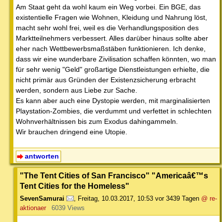
Am Staat geht da wohl kaum ein Weg vorbei. Ein BGE, das
existentielle Fragen wie Wohnen, Kleidung und Nahrung löst,
macht sehr wohl frei, weil es die Verhandlungsposition des
Marktteilnehmers verbessert. Alles darüber hinaus sollte aber
eher nach Wettbewerbsmaßstäben funktionieren. Ich denke,
dass wir eine wunderbare Zivilisation schaffen könnten, wo man
für sehr wenig "Geld" großartige Dienstleistungen erhielte, die
nicht primär aus Gründen der Existenzsicherung erbracht
werden, sondern aus Liebe zur Sache.
Es kann aber auch eine Dystopie werden, mit marginalisierten
Playstation-Zombies, die verdummt und verfettet in schlechten
Wohnverhältnissen bis zum Exodus dahingammeln.
Wir brauchen dringend eine Utopie.
antworten
"The Tent Cities of San Francisco" "Americaâ€™s
Tent Cities for the Homeless"
SevenSamurai
,
Freitag, 10.03.2017, 10:53
vor 3439 Tagen
@ re-
aktionaer
6039 Views