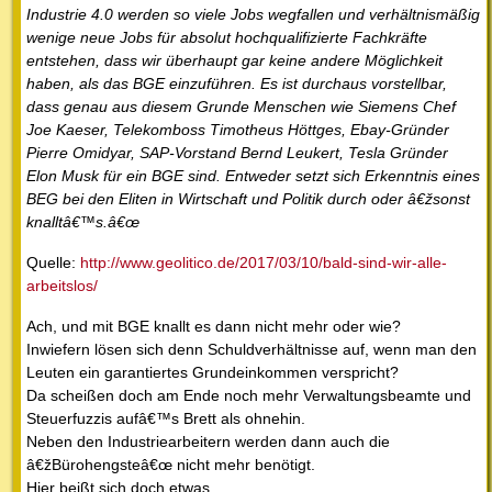
Industrie 4.0 werden so viele Jobs wegfallen und verhältnismäßig
wenige neue Jobs für absolut hochqualifizierte Fachkräfte
entstehen, dass wir überhaupt gar keine andere Möglichkeit
haben, als das BGE einzuführen. Es ist durchaus vorstellbar,
dass genau aus diesem Grunde Menschen wie Siemens Chef
Joe Kaeser, Telekomboss Timotheus Höttges, Ebay-Gründer
Pierre Omidyar, SAP-Vorstand Bernd Leukert, Tesla Gründer
Elon Musk für ein BGE sind. Entweder setzt sich Erkenntnis eines
BEG bei den Eliten in Wirtschaft und Politik durch oder â€žsonst
knalltâ€™s.â€œ
Quelle:
http://www.geolitico.de/2017/03/10/bald-sind-wir-alle-
arbeitslos/
Ach, und mit BGE knallt es dann nicht mehr oder wie?
Inwiefern lösen sich denn Schuldverhältnisse auf, wenn man den
Leuten ein garantiertes Grundeinkommen verspricht?
Da scheißen doch am Ende noch mehr Verwaltungsbeamte und
Steuerfuzzis aufâ€™s Brett als ohnehin.
Neben den Industriearbeitern werden dann auch die
â€žBürohengsteâ€œ nicht mehr benötigt.
Hier beißt sich doch etwas.