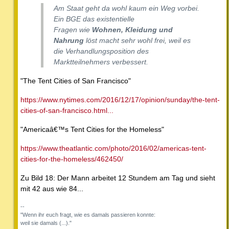
Am Staat geht da wohl kaum ein Weg vorbei.
Ein BGE das existentielle
Fragen wie
Wohnen, Kleidung und
Nahrung
löst macht sehr wohl frei, weil es
die Verhandlungsposition des
Marktteilnehmers verbessert.
"The Tent Cities of San Francisco"
https://www.nytimes.com/2016/12/17/opinion/sunday/the-tent-
cities-of-san-francisco.html...
"Americaâ€™s Tent Cities for the Homeless"
https://www.theatlantic.com/photo/2016/02/americas-tent-
cities-for-the-homeless/462450/
Zu Bild 18: Der Mann arbeitet 12 Stundem am Tag und sieht
mit 42 aus wie 84...
--
"Wenn ihr euch fragt, wie es damals passieren konnte:
weil sie damals (...)."