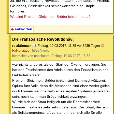
Ja, die Französische Revolution hatte in den Idealen: Freiheit,
Gleichheit, Brüderlichkeit schlagwortartig eine Utopie
formuliert.
Wo sind Freiheit, Gleichheit, Brüderlichkeit heute?
antworten
Die Französische Revolutionâ€¦
re-aktionaer
,
Freitag, 10.03.2017, 11:35
vor 3439 Tagen
@
Falkenauge
5828 Views
bearbeitet von unbekannt, Freitag, 10.03.2017, 13:52
war nichts anderes als der Start der Ökonomiereligion. Sie
hat den Feudalismus des Adels durch den Feudalismus des
Geldadels ersetzt.
Freiheit, Gleichheit, Brüderlichkeit sind Dummschwätzerei,
Opium fürs Volk, denn die Menschen sind eben weder gleich,
noch können sie innerhalb eines legalen Systems jemals frei
sein, noch kann man Brüderlichkeit erzwingen.
Würde sich der Staat lediglich um die Rechtssicherheit
kümmern, sähe es sehr sehr düster aus. Der Staat, der sich
als Solidargemeinschaft versteht, in der sich alle für alle