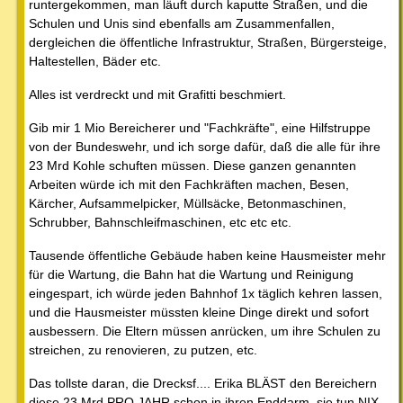
runtergekommen, man läuft durch kaputte Straßen, und die
Schulen und Unis sind ebenfalls am Zusammenfallen,
dergleichen die öffentliche Infrastruktur, Straßen, Bürgersteige,
Haltestellen, Bäder etc.
Alles ist verdreckt und mit Grafitti beschmiert.
Gib mir 1 Mio Bereicherer und "Fachkräfte", eine Hilfstruppe
von der Bundeswehr, und ich sorge dafür, daß die alle für ihre
23 Mrd Kohle schuften müssen. Diese ganzen genannten
Arbeiten würde ich mit den Fachkräften machen, Besen,
Kärcher, Aufsammelpicker, Müllsäcke, Betonmaschinen,
Schrubber, Bahnschleifmaschinen, etc etc etc.
Tausende öffentliche Gebäude haben keine Hausmeister mehr
für die Wartung, die Bahn hat die Wartung und Reinigung
eingespart, ich würde jeden Bahnhof 1x täglich kehren lassen,
und die Hausmeister müssten kleine Dinge direkt und sofort
ausbessern. Die Eltern müssen anrücken, um ihre Schulen zu
streichen, zu renovieren, zu putzen, etc.
Das tollste daran, die Drecksf.... Erika BLÄST den Bereichern
diese 23 Mrd PRO JAHR schon in ihren Enddarm, sie tun NIX