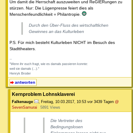
Um damit die Herrschaft auszuweiten und ReGIERungen zu
stürzen. Nur: Die Lügenpresse feiert dies als
Menschenfeundlichkeit = Philantropie.
Durch den Über-Fluss des wirtschaftlichen
Gewinnes an das Kulturleben
P.S. Für mich besteht Kulturleben NICHT im Besuch des
Stadttheaters.
--
"Wenn ihr euch fragt, wie es damals passieren konnte:
weil sie damals (...)."
Henryk Broder
antworten
Kernproblem Lohnsklaverei
Falkenauge
,
Freitag, 10.03.2017, 10:53
vor 3439 Tagen
@
SevenSamurai
5891 Views
Die Vertreter des
Bedingungslosen
Einkommens lassen nicht nur