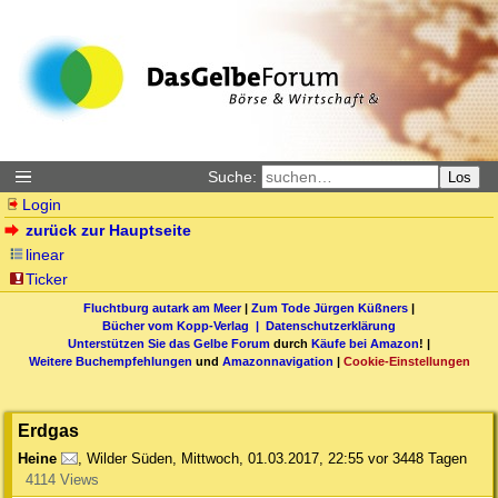
Suche:
Los
Login
zurück zur Hauptseite
linear
Ticker
Fluchtburg autark am Meer
|
Zum Tode Jürgen Küßners
|
Bücher vom Kopp-Verlag |
Datenschutzerklärung
Unterstützen Sie das Gelbe Forum
durch
Käufe bei Amazon
! |
Weitere Buchempfehlungen
und
Amazonnavigation
|
Cookie-Einstellungen
Erdgas
Heine
,
Wilder Süden
,
Mittwoch, 01.03.2017, 22:55
vor 3448 Tagen
4114 Views