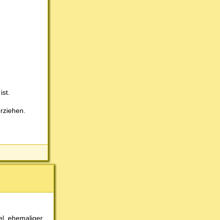
ist.
erziehen.
el, ehemaliger