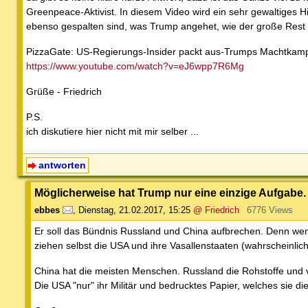
Greenpeace-Aktivist. In diesem Video wird ein sehr gewaltiges
ebenso gespalten sind, was Trump angehet, wie der große Rest
PizzaGate: US-Regierungs-Insider packt aus-Trumps Machtk
https://www.youtube.com/watch?v=eJ6wpp7R6Mg
Grüße - Friedrich
P.S.
ich diskutiere hier nicht mit mir selber ...
antworten
Möglicherweise hat Trump nur eine einzige Aufgabe.
ebbes
,
Dienstag, 21.02.2017, 15:25
@ Friedrich
6776 Views
Er soll das Bündnis Russland und China aufbrechen. Denn wenn 
ziehen selbst die USA und ihre Vasallenstaaten (wahrscheinlic
China hat die meisten Menschen. Russland die Rohstoffe und v
Die USA "nur" ihr Militär und bedrucktes Papier, welches sie di