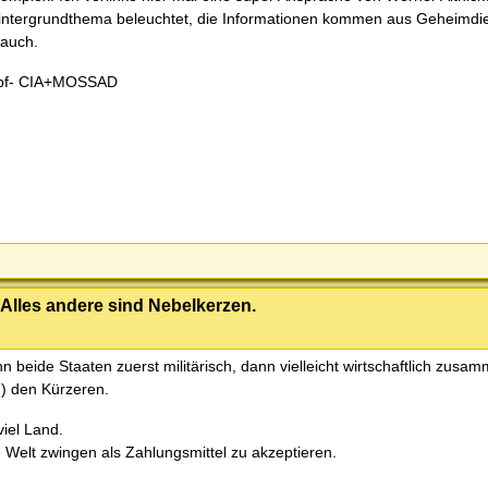
 Hintergrundthema beleuchtet, die Informationen kommen aus Geheimdie
 auch.
ampf- CIA+MOSSAD
 Alles andere sind Nebelkerzen.
beide Staaten zuerst militärisch, dann vielleicht wirtschaftlich zusa
h) den Kürzeren.
iel Land.
e Welt zwingen als Zahlungsmittel zu akzeptieren.