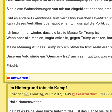
Sind diese Wahrnehmungen von mir nur eingebildet oder hat jeman
Gibt es andere Erkenntnisse zum Verhältnis zwischen US-Militär 
Kann dieses Verhältnis überhaupt einen Einfluss auf die Politik v
Ich lese immer wieder, dass die breite Masse für Trump ist.
Wenn aber alle Medien, sogar offizielle, gegen Trump arbeiten, ka
Meine Meinung ist, dass Trump wirklich "Amerika first" realisieren wi
Unserem Volk würde ein "Germany first" auch sehr gut tun, was vi
Friedrich
antworten
im Hintergrund tobt ein Kampf
Friedrich
,
Dienstag, 21.02.2017, 14:49
@ Leserzuschrift
6935 Vi
Hallo Namensvetter,
da gibt es keine klare kurze Antwort, dazu ist das Ganze viel zu