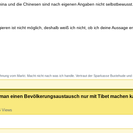
hina und die Chinesen sind nach eigenen Angaben nicht selbstbewusst
ieren ist nicht möglich, deshalb weiß ich nicht, ob ich deine Aussage e
Ahnung vom Markt. Macht nicht nach was ich handle. Vertraut der Sparkasse Buxtehude und i
s man einen Bevölkerungsaustausch nur mit Tibet machen k
6 Views