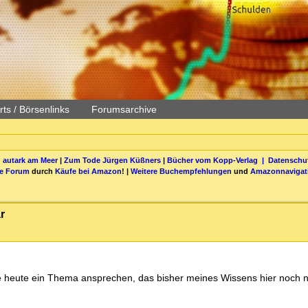
ts / Börsenlinks
Forumsarchive
 autark am Meer
|
Zum Tode Jürgen Küßners
|
Bücher vom Kopp-Verlag |
Datenschut
be Forum
durch
Käufe bei Amazon
! |
Weitere Buchempfehlungen
und
Amazonnavigat
r
hte heute ein Thema ansprechen, das bisher meines Wissens hier noch n
.