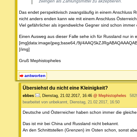
zwingen als Zahlungsmittel zu akzeptieren.
Das endet perspektivisch zwangsläufig in einem Anschluss 
nicht anders enden kann wie mit einem Anschluss Österreich
Viel gefährlicher als irgendwelche Gegner sind schon immer 
Einen Ausweg aus dieser Falle sehe ich für Russland nur in einer Ausweitung Russlands - von Wladiwostok bis Lissabonn. [img]data:image/jpeg;base64,/9j/4AAQSkZJRgABAQAAAQABAAD/2wCEAAkGBxITEhUSEhMWFhUXFxcaFRgYGBUVGBgWGBgWFxgYFxgYHSggGBolGxUXITEhJSkrLi4uFx8zODMtNygtLisBCgoKDg0OGxAQGy0mICUuLS0tLS0tLTAtLS0tLS0tLS0rLS8tLS0tLS0tLS0tLS0tLy0tLS0tLS8tLS0tLS0tLf/AABEIAKABOwMBEQACEQEDEQH/xAAbAAEAAgMBAQAAAAAAAAAAAAAAAQMCBAUGB//EADsQAAEDAQYEBAYBAgUEAwAAAAEAAhEDBBIhMUFRBWFxkSKBobETMkLB0fBSFOEVI2KSonKCwvEGY7L/xAAaAQEAAgMBAAAAAAAAAAAAAAAAAwQBAgUG/8QAOBEAAgECBAIHBwMEAgMAAAAAAAECAxEEEiExQVEFE2FxgZHwIjKhscHR4RQVUgYjQvEzQ1Nyov/aAAwDAQACEQMRAD8A+4oAgCAIAgCAwq1WtEuIA3OCylfRBu25ybTx5owptvczgO2Z9FYhhpPfQglXittTl2jiVV+byBs3wj0x7qxGhCPC5BKtNmpClsiK7MZC06yne11ck6udr2diA4LTrqdrmyozvYlpB2G2BPsop4qK91XJaeFlL3nYs+GAPEfICSoo4mrJXUVYleGpRdpSdyynZb2WHUtPo38rT9XPhbyZKsDB8/NF3+Hf6v8Aj/dbfrJckZ/b4/yZP+HD+R7D8LT9VU7PI2WBp82a1qoBhADpJ0j1UtGvUnLLZfIgxGGp01e7KgFfS01Oe3yDui1qPLFtRv2K1/jYzBZna9u8wD/9Kr0sR1m1Npa7q23rTmTVKKgvfT7jOFasivciOQWjz8EvP8G6y8W/L8kXhrA81jPFaTsn3/6M5G9Y3a7jKFJZGlzFxjRQynKL1hpzuvinb4XJFCMlpLXlZ/S/0AeP/ajhjMPJuOZJrdNq6N5Yasleza5q5lCtKz1RA7rcQlkY1AhNGZ1LqNoez5XEdDh2yWsqcJbo2jUlHZnSs3HnDB7Q7mMD2yPoq8sL/Fk0cR/JHYslvp1PldjscD218lVlCUd0WIzjLY2VqbBAEAQBAEAQBAEAQBAQSgOTauMiblGHO3JwHTf9zW9lHWf5MRvN2h+Dm1bM95l75PSe2ULZYpR0hE3/AELl78il1hdoQe4Uixq4xIpdHy4SI/on8h1P9ll42PBGF0fPi0QbO4R4Q6TpLo/ehUFXEOa9lteuZNSwvV+8k+3f4GVWziJax0kZaflQqbb9r42+dmyeVKKV4p+G3ldFJszrt4jXvOpnnA/K3dSMpa+769cyNUpxhf8Ay+fryBDBDSHHLEOmDrG5Wrpzy57aevWpsqsFLJx7/XwJr0buIxaddtgreGxN3kl4FTFYbL7cRZ5vi6MftzWcbL2VHtNcDF9ZdHWJXOOwa1a2NAN0yfTupo0KkldIrzxVKOl9TnOfeMkyesroYejGmu05VetKo762CsFcFG7BalTq4C4GJ/qGhSbjBXa7f9nWo9EVZq8nYxFpGqUP6hw817cZLuV18PsKvRFWPutPxszJ1YRmuhV6Rw8aeZzsmrp9m1/Dlv2FSng6zlbLs7NevnsVsrNHPyhcah0zgcLTtF5nxajZvtd+PPXuXA6NXo/E15Xei4Ju6Xdb7GItBx2UEena051FBprVq6asuT00fLdPbiSvoylGMcyaeieu75rs8ufApe8nNeaxmLq4id6kr/L13nXoUIUo2grGKqInM21SMiulS6XxlJKMJ2S4WVvkVKmAw9R3lG753d/mZNru6q1S/qHGwnmm1Jcmlb4K5BPorDSjaKs+dyDV5D95KSf9QT/66cY/HzX1NY9Fx/znJ+uBmLUdgrFL+qa69+mn3Nr7kM+hKT92TXx+xm217hXqX9U0Wv7lNp9ln87Fap0HUT9iSffp9wbVspJ/1NhbWUZeXzV18Gax6FrXu2vP8M6/D/8A5CWwHkuHP5h56+fdS0+ksDX9ydnylp8dviaSwmKpe9G65rX15HpLLamVG3mEEe3IjRWFJPZ3NGmty5ZMBAEAQBAEAQBAU2q0tptvOMD1J2AW0YuTsjEpKKuzzlq4karrriWM2Gv/AFH9Hut6idGzt4/b14GKOWs7N6etzFtrY3Bsu5zPYlQwozmrxWhbliaVP2WyynbWnDEFYq0ZUleRmlioVNEbKjLAcFgAIDXtdpuQAMTMbYe6no0usla5XxNfqo3sc6q9zsz6A+hwVyWFpKN+RzY4urKVuZsmyuYA4El2GET1VXrVUdp+fL5l3qHSjenvy4P5GvVJk3s9Vcw0IqN0UMVObnaRnZqt0zE4JiaDqWa3RnC4hUm77MivVLjJ8hstqFBU1rua4jESqy7CohTSSkrMgTad0ZvqE4E/b2UUMPTg7xRLUxFSorSehhK3VSLeVPU0dOSWZrQotDzkMtV5zpqvjc0qdNWppXb7O/z0XA7HRtLDWU5P2r2S/H1KWDwk6rl4DCSlgZVqWlRu13/G+qild687dxdxNdLExpz1itbLn27fMwOH7uuK5yws4ulPVLdXW/DVI6GVVotTjpyduHcYlV6lSVSTnN3b4ksYqKyxVkFobBAEAQBAEAQBAZspk5BdLDdE4vEwVSlG8Xxul+SpWx9CjLLOWvczIUDEnBdKH9PuNB1cRLLlvdabJO1nfnYpy6VjKqqdJXvaz+6sTQpE44QpOhuiK0nGuprL2avbbVWXaadIY+nFSpOLv26Lv0dzfstQ0zeYbp5a9RkvXxwtKKajFK+9lbXmcB4io3du/fqel4bxVtTwu8L9tD0/Cq1aLh3FinVU+86KiJQgCAIAgCA1eIW5tJsnEn5Rv+BzW8IObsjSc1FXZ5W1Wh1R155x0jAAbBX4UsqtcpyqZncqDVsqcVwNXOT0uStzUmn8w216Kljl7F2W8G/bOzeG65x2ri8EBF5BcOAMgwdwsp2DSaszVoWMAkuAz8OZgfsKWdaUopXK1LDRhJyt3Fz7UwGC4T5n2Uai3sTyqRjuzn2pwJkA46kQD0V7BuSbi34evicvGqLtOK34lSvFAIDCrUDRJykDuQJx0xQGt/iVOR82Y0I9/wB9VHOTyvLuSQSzLNsbDLWwtJF6L3hn6REnPHHARzHNcypW/SvrKj04tvfu4vwVzoxhGvBwjvwVtvXboUVq05Lz3SPTc6k49VFW1s3fVPTXVeu86WE6NjTi87d9L+GphfOWn7sqVbpHEVI9TlSp3WkVa3lqizTwlKEusu3Lm2YSuW5Rl7z7rLb8eJcs1sRCicWja4hZyc2hcYLb2Yx4N+u4xq2JWuePFfT163M2YTKns/uL8xCzkd7PTvF+QCyox11RhtiFhQfIzcLDUb2Q14llOuRgu5gun6+GhGk0sq021t617Tm4joulWk53d2bTHBw917ajVp4qk012NcNVfTmmndP5PQ83UpzoTTT7n3fJp7r6GNGldJ2VLo7oz9FVqKLvCVmua3uvyWcZjf1NODa9pXuXLsHOCwzKO9wji0wyocfpdvyPPn+mjWoOPtLYt0qqloztKuThAEAQFFttTabS4+Q3Oy2hFydkaykoq7PJ2mu57i5xxPoNhyXShBQVkUJzcndlS3NQgCA27DQnxHLT8rn4urf2F4nTwND/ALH4HQVI6QQGLxgZ9M/RAzRpU3NcLoiRLhBIzwEnXPGfJbSlfTlsQQg4u60vuXVbUANCciAZjeTpks06bqOyM1qypRvLyNCtUvRhEYYbK9Rw0qbvm8jmV8TGol7JifPDLl0ViNKEXmS1K8qs5K0ncKQjCAICHugSocTXjQpSqy2WpJRpOrNQW7NSs8OyGK8T0tjMP0g4xoQfWX5avs0vf6HpMDh6uEUnVkstuei87D4RG091v+xYijC8rNp3stW1dXs3ony0MLpOlUlpdLm9k9bXtwBGx957KviMGorPSl7O17u6et01/JdvbqT0cRmeWa9rfsfanyIpNB+Y91L0XgqNWE5Yt2S2zO2/Hcjx2JqU3FUFdve2ofTEYEc1nHdG0Xh1PDVINRWtt2+e7d+S8jXDYur1rhWhJN7cl2bLzDWYZeLSduS36KweHq0JKcU6i4P+PYtPj9SDpXE4qlrQen17foY/EcBEkdIHoFdioxVkjx0+kcS4vNOWa+91tx07+OpDar/5HuVkghjcZJ6TbXrs9dw+O7+R7lDP7jibOWf14ox/qH/yd3KwRLpLE8Zv14E/Hf8Azd3KyP3DFcKjHx36vd/uKXM/uGJW9R+a/JH9Q/8Ak7uUua/uOLk9JszpvecnOnTxFSUqc6kssdyehicZVulUe2l329xsulsGJOR5rtSzUIxcVd6J+u/bvOu5Tcbbvwv2vUtbzVuN7amHa+hKyYCAID0HBOJXv8t58Q+U7jY81Qr0sjuti5Rq5tHudhVycIASgPJ8UtnxXz9Iwb038/wujQp5I67lGrUzPsNNTEQQBAEB0rC8FoGoz9Vx68XGo7ndws1KkrcNDZURYCAIDWtdoDQQD4tOXMqSnRlUemxBXrxpLV6nFrWRrnXiXA4YgxMEnGM8z3O666gkrI4cpuTuzH+hbAF58iYde8WMTj5BZsYuWWazhgIBcZM+Iz+790SsYbuXLICAprueIuAOGoyOms4a6aLGpkoa6u83RRxw+oY9MFUxtKNai4VHZaa9zuT4ao6dRSjq/SOvYOAVMC+AYxAh0HUYxMZSvPdHYahgn1iblJq2tklz53OrjMRPELJoo3v2v7F9s4U1jS4FxIGHhOpA2XXpYvrKsbxS3V+V+Xkjnyo5YOzb7OZybgggnE9+ysVcFTq0ZQm731vpvweltrLY0hiZwqKUVa2luzijCpQnl6yuf0h
Gruß Mephistopheles
antworten
Übersiehst du nicht eine Kleinigkeit?
ebbes
,
Dienstag, 21.02.2017, 16:46
@ Mephistopheles
582
bearbeitet von unbekannt, Dienstag, 21.02.2017, 16:50
Deutsche und Österreicher haben schon immer die gleichen
Das ist mir bei China und Russland nicht bekannt.
An den Schnittstellen (Grenzen) im Osten schon, sonst ab