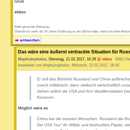
Gruß
ebbes
--
Bafin-gerechte Warnung:
Obwohl ich mehr als 30 Jahre Erfahrung an der Börse habe, habe ich keine Ahnun
antworten
Das wäre eine äußerst vertrackte Situation für Rus
Mephistopheles
,
Dienstag, 21.02.2017, 16:28
@ ebbes
6063 Vi
bearbeitet von Mephistopheles, Mittwoch, 22.02.2017, 18:42
Er soll das Bündnis Russland und China aufbrech
zuerst militärisch, dann vielleicht wirtschaftlich z
ziehen selbst die USA und ihre Vasallenstaaten (w
Kürzeren.
Möglich wäre es.
China hat die meisten Menschen. Russland die Roh
Die USA "nur" ihr Militär und bedrucktes Papier, we