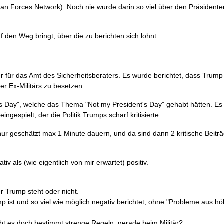
ican Forces Network). Noch nie wurde darin so viel über den Präsidente
 den Weg bringt, über die zu berichten sich lohnt.
 für das Amt des Sicherheitsberaters. Es wurde berichtet, dass Trump
er Ex-Militärs zu besetzen.
s Day", welche das Thema "Not my President's Day" gehabt hätten. Es
spielt, der die Politik Trumps scharf kritisierte.
 geschätzt max 1 Minute dauern, und da sind dann 2 kritische Beitr
v als (wie eigentlich von mir erwartet) positiv.
er Trump steht oder nicht.
 ist und so viel wie möglich negativ berichtet, ohne "Probleme aus h
bt es doch bestimmt strenge Regeln, gerade beim Militär?