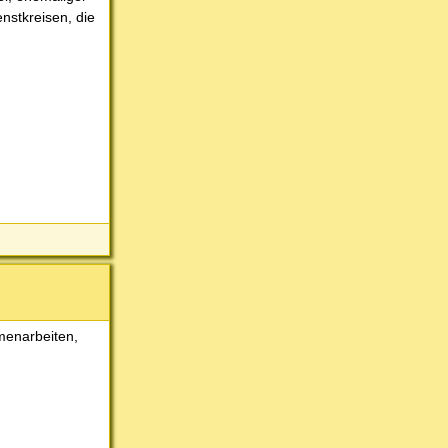
nstkreisen, die
mmenarbeiten,