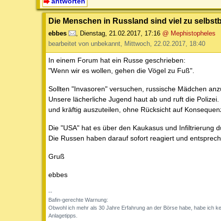
antworten
Die Menschen in Russland sind viel zu selbst
ebbes
,
Dienstag, 21.02.2017, 17:16
@ Mephistopheles
bearbeitet von unbekannt, Mittwoch, 22.02.2017, 18:40
In einem Forum hat ein Russe geschrieben:
"Wenn wir es wollen, gehen die Vögel zu Fuß".
Sollten "Invasoren" versuchen, russische Mädchen an
Unsere lächerliche Jugend haut ab und ruft die Polizei
und kräftig auszuteilen, ohne Rücksicht auf Konseque
Die "USA" hat es über den Kaukasus und Infiltrierung d
Die Russen haben darauf sofort reagiert und entspre
Gruß
ebbes
--
Bafin-gerechte Warnung:
Obwohl ich mehr als 30 Jahre Erfahrung an der Börse habe, habe ich k
Anlagetipps.