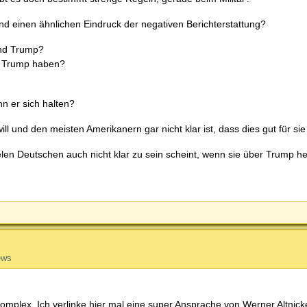
d einen ähnlichen Eindruck der negativen Berichterstattung?
und Trump?
on Trump haben?
nn er sich halten?
ll und den meisten Amerikanern gar nicht klar ist, dass dies gut für sie 
elen Deutschen auch nicht klar zu sein scheint, wenn sie über Trump h
ews
 komplex. Ich verlinke hier mal eine super Ansprache von Werner Altnick