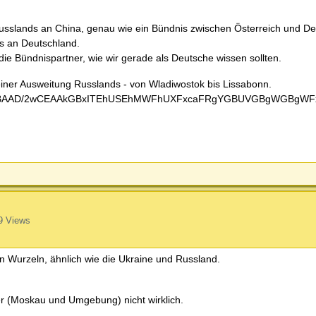
Russlands an China, genau wie ein Bündnis zwischen Österreich und De
s an Deutschland.
die Bündnispartner, wie wir gerade als Deutsche wissen sollten.
0HHGSjJycWlbZO/J8C3hek3h045b315WNvh/BDUbeLw3GIiT7rg1egoU5KMpvZX0X5+p0o9KOSuo/E37TwanSpveXOJa2RN2OQiJxOGeq6GCpxws88dXa2vIoY3EudJueiWunYeZmTlC3k7ts8JKaqVL2td+XruJa79yWpmFWzsuPhf8AH+2HCUE0p6r/AHbwSXd9zBCuEAQGTHQZW9Oo4O6LGGrujPMrePq/3Ny5k5sThyBC7HVNZatG19E+CaO9lTanTtrbucfW3kRXcXS1oWMRVlWTpU435vgK8JuDjHd6Xb0Xbprfw7TYblir8b5Vfcle5K2MBAEBLXEGRgRkeaw0mrMym07o9Zwy1/FYHajBw5/g5rmVIZJWL8J5lc21obnM4/abtO6M34eWv2HmpqEM0+4irSyxPNLolEIAgCAIDOm+DPMGN4nDsSqmKhma8vsXMLUyp9mvlv8AA6zYIkLmnZWuqNO02sg3RhGZzVvD4ZVI5pMoYnFypyyxRSLW+ZnXKBkppYSCg7bleONqOavsUOdLndT7qeh7iXYivX1m32sKUhCAIAgCAIDu8JsJZ43ZkRGwz75Lh4zFdb7K2XxL9Glk1e50mAA4a4zz/fuqJOZPzHX7IDA2Zl6/dF7fyjHfBb9bPLkvpyMZVe/EwdYqRJJpsJnO6PXdZjVqRVlJ+Zhwi9WimyMaHOpxBbiAJAIIGI8x5LapGTiqjd7/AD7RFq+VcDHi9hNSmWhx3jDGMYmP3Ba0nDN7expXpKrTcHxPPM4VSdlVczQ32ggHYkEDfspp4ScdteKtxXO25xn0Th3tKS77b+X1JPAnExTq0nHTEgntKhlRnFXaa8DWfRCbfVzWvZ+X8ip/ALQMmB3Rzf8AyhR2IJ9D4iPutPx/BRU4ZWGdJ46NLv8A8yliKXRlZvWFu6z+v27jVqU7vzAjqC33SxBPCSpu0oy77P8AN/M032ogkfDeYyLRM4kfb1SxXdNJ2zIx/rMiKbyDe0xEQIjnJ/2lLGOr7UdLhdpvAi65sQfEIwM8+S7PR2kGm+J3cHGSoLN227v93N4BdBJK5aZKyYCAIAgCA6HA7TcqgaOwPX6fXDzVfEwvG/InoStK3M9QqBcPM8frTVj+IA8zifcdlewsbRvzKeId5WOYVYlfgQxtxJWTAQBAEAWGk1ZmU2tUbthrgC6TGOE5LnYqlJTcraHVwVaORQb1MKtldeOxMz15LaniowpW4mlXBznVb4M1XtE4ExOGXqrMIynBOb8tCnUcYVGobdupGo03K1/uQvbX5+Zt/bna+ny8hKnjJtaqxBKKT0dyVsahAEAQF1ij4jJyvD3UGJv1MrciSl76PVxgV5w6RFRuozzQEt8QnQ/uKAhrc4OvVDJLf32QwaHE23S2qBJaccc26+/qreFanek3vt3kVXS01w+Ru064cARiDkq0ouLcXwJU7q6NPiFoY1rpAkyA04yTqRoNVPhqM6k1l07SOrUUY6nnAV6BpNWZzU7ao9Hwi2GoHTmI7R+QVwsZh1RatszoUarmtS7iNtFNs5uPyj79FHh8PKtKy24m1SooK5zeE29xqQ8zey5EDbyVzF4OMIZocNyGjXcnlkb1SyU3Ymmxw2LWkc8YXMLMoxlpJXPN2ygwj5GtcCZDQ5sREA4wZx0XXpYKk3fdWVtd+Zy6lKl/443/APVEUqMyWjJv/GR+VdfVwlHhwQUW1pwClMBAEAQBAEABIxGeiw1dWMp2dz2tCpea1w1APcSuS1bQ6SdzyFsfeqPO7j2nD0XTpK0Ec+o7zZSpDQIAgCAIAgCAmm8tywUVShCas0TU686bumWVql4DDETMeUeSq0YqjUak+7tLVebr04uK7+z8EMoOIkbxr+FJUxcY6R1I6WDnNXehNSyvAPhkciPRP1dNrW5l4GqnpYqVtFIIAgCAss9W64O2PL7qGvTdSm4I3pzUZJs9PSeCARDpx9OfRedlFp2Z007q6Jc7kfPLKYj+ywZM2iJE8/z6+6GCWOw7/vVYMk08kMEOYHSDiMjznNZTtqgc80azf8undDcYJOMHGFbjUoy9urdvktiJxmtIaI4debzpN4yQTvGC7VKzgmlZW2KE/efErUhqbfCrRcqA6HA+f91VxlLrKTtutSWhPLMy4w6ariMsAD0EH1WuB0opetTbEe+aStsgR1LFxEsaxrh4DOOuenTBcuvhOsnNxeumnei5CtljG+xRxWs1zhd0EE7476qfAU5wg83HYjxEoyloalB0S2cD7SD6H7KetHNtutfXeaU3bfZ6CoyO376ytqNTPC73NakcsrGKlNAgCAIAgCA9Fwq2gUmg5ifcx6LmVlabL9J3gjzsrpR2RRe4WTAQBAEAQBAEAQCFrLKleXAzFNu0eJ1qDYaAdBiuLJpttHoaaagk+RlyWpuUVbIHScQT27dVNTr1IaJ6FerhadS7a15nOXXjJSSa4nDlFxbT4BZMBAEBt2PiDqeAgjSdOnLkqlfBwqu+z+ZNTrygrGdbitRwjAdB+ZWsOj6MXrd+uyxl4mb2Nzh/EXPIa4ZCZ1OUyOnsqWLwkaSzRe72J6NZzdmdVhxwHmf3n6KgWSTIxWDAaTJy/fuhk0eJ24MbH1nIbcyreFwzqyu9lv8AYhq1VBdp51d85wQBAZGoSA2cBMcpz9lqoRUnJbv6GXJtWMVsYOjRoNLHESWwerH6dWnDHuuZUrThUV91/wDUfuv9FuEFKLtt8malmsznmGjqdB17K7WxEKSvIgp03PY2OJ2P4dy6JOJnGTB26Knha7qubm9OXAmq01FJRWpq1XuPzTgAMdBoFcpqnHSHG7+5BPM9ZcCtTGgQBAEAQBAQbQRgq9SF5E8JWiTGinjsiF7hZMBAEAQBAEAQEQsWT1F2WUD4m6YqHFJuk7FjCNKqrnVI7rkHdM1kEELAKalladI5jNSQqSh7rIqlCFRWkjTtNluiQZHPPHBXaGKcnlkc7EYPIs0Hoa6ulAICq0F8C4BM4ztB+8IwikVK38G9+nPqsamdC+x260U3XgxmRkT998Aq2Ko9bC3FaktGahI9FRtrwMWsO3iIw0+nHquL1Xadh0e0sqW8xiyMsnTqNwFjqma9SyHcQDWkhj98bm3JyzGi20jWdOUU2eeqVS4kumTnh+F6KEFCKjHZHGk3J3ZjfH6CtjAvjcd0BkEAQBAbXD7X8N2IlpwcOSq4rD9bHTdbEtKpkeuxdQc+m4vpNlpBj6hd0mDgVXmqdSChVlaS9eRKs0ZNwWjMX28PeXPaPlAAzjESROua3/SShTUab435cHb12mOuTleS9XNGmYw7fbTqrThff143IVI6FB1N9+8037pIjLAcojJUK3XUIpxlon4/HcswyVHZrU1bVZ7mRkZaSOqsUcS5aNa9htiMIqesXp28DXDt1YjNr3tPXHtKsor/AB19fIyUhGEAQEGzk4hV6k0pE0I3RfbGRUeNnO7SY9FJSd4I0qK02UqQ0CAIAgCAIAgCAIDpWOrebBOI79Vx69Lq524cDu4at1sLvfiXt3UJYJCyCUBocRq4humZ57eyuYOmm874HOx9VpKC4mmuicsIAgCALEpKKuzMYuTSXE7DGwADoMVwz0i21BG6wDEiQ4HLHsibRi19Gcmk0nAZn9x5Ls1KqpxuzgUqTqSUYkAqRO6uRtWdiVkwQWjYICLg27YeyAXevcoBd5n0/CAkA6H98lhq+4uTedv7/ladVC97LyN+slzMhQqOLYAHMzF3WIGfuq0q9OnFqnuW6eGnUks+isTXp3SWzPlCkp1esg5SS0I61HqqijFvUio0gkE8jzGYPsUpxhVprs5aWYqudKpJc+et0YQrFtLFa/ENEYLCSikjLbk2yVsahAej4TYwaTSczPuY9FzKzvNl+krQRzuP0Yqz/IA+YwPsO6tYaV425FfEK0rnNVkgCAIAgEoBKASgEoBKAA6hYlFSVmZjJxd4vU61F8tB1gHuFw2rOx6KLvFMzCwbBzgMSYWUr7GG0ldnLtVS84kZZDy/vK6uFg4Q14nFxlRTqabLQqVgqhAEAQBayjmi0+JtGTjJSXA69N15oO64slZ2Z6GMlKKkuJMR+ytTY0be8zd0ieuefZXsHTi7ye5zcdVlFqC2FF12k47mB7fkrFZdZXy933M0JdVhnLv+xqronLCAIAgCAICWtJMDMrWc1COZm9Om5yyxN2jYcZdB5aea51bFOaypWR1KGCUJZpO5lU4e0uL5cCTjBgHANxwxwGqql2xFPhrA5rpcS3KTO+/X0Czdow4J6sw4hSxveR+xVvB1bPI+JQx9G66xcNDTXROWYrXVuzRtoldMkhZlFSVmYTad0SBOAz0RtJXCV3Y9rQp3WtaNAB2ELlN31OklY5/H7Nep3hmzH/t1+x8lLQnln3kVaOaJ5pdEohAEAQHobPe8ADBdus+icCBJvd1yZN5jqxjHJd7mfEA8H/LYD4SWwwEOfIhrjHgbGvPPDEaFH9ZU1sv0kmASQQ0m58uLgQBsb2BwhAQLZUJA/poHhk3XT89IOzZlD3n/ALDlmFwbFB/xKLnOpXHQ7Atg5YHELK3MPY82uqc46tk+RvQewXEqe++9noaP/HHuXyLHLQkOfb6gLoGmfUroYKOjkcrpCaclFcDWV454QBAEAQBAb9gfIu7exXKxVPLO/M7OCqZ6eXkbFWoGiT+8lBGLk7ItTmoRzM5BOq7NOChFRR5+pNzk5MLOSN81tTGeWXLfQLY1CAIAgCAIC6x/O3z9iquM/wCPxLmB/wCXwOoVyzskNeDkQehlZCaexkgNa3PAYRqcApaEXKord5XxU1Gk78dDmrsHCCAIDocDs1+oDo3E9fp9cfJV8TO0bcyehG8r8j1CoFwghAeT4pY/hPj6Ti3pt5fhdGjUzx13KNWnlfYaimIggCA7tIWm/Sun/JuMvfJ/HHPxLz1VYn9UsrXV8ed9fwdmn1PUu/vcPh+TZtzKpq0iybkOvwRE36V2QXDC78Tfp
9 Views
 Wurzeln, ähnlich wie die Ukraine und Russland.
er (Moskau und Umgebung) nicht wirklich.