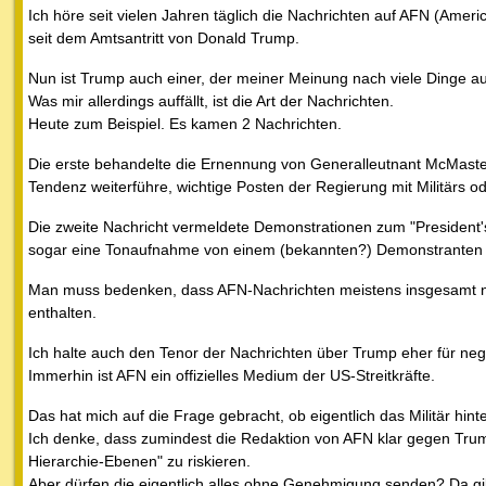
Ich höre seit vielen Jahren täglich die Nachrichten auf AFN (Amer
seit dem Amtsantritt von Donald Trump.
Nun ist Trump auch einer, der meiner Meinung nach viele Dinge auf
Was mir allerdings auffällt, ist die Art der Nachrichten.
Heute zum Beispiel. Es kamen 2 Nachrichten.
Die erste behandelte die Ernennung von Generalleutnant McMaster
Tendenz weiterführe, wichtige Posten der Regierung mit Militärs od
Die zweite Nachricht vermeldete Demonstrationen zum "President'
sogar eine Tonaufnahme von einem (bekannten?) Demonstranten einge
Man muss bedenken, dass AFN-Nachrichten meistens insgesamt nur
enthalten.
Ich halte auch den Tenor der Nachrichten über Trump eher für negati
Immerhin ist AFN ein offizielles Medium der US-Streitkräfte.
Das hat mich auf die Frage gebracht, ob eigentlich das Militär hint
Ich denke, dass zumindest die Redaktion von AFN klar gegen Trump
Hierarchie-Ebenen" zu riskieren.
Aber dürfen die eigentlich alles ohne Genehmigung senden? Da gi