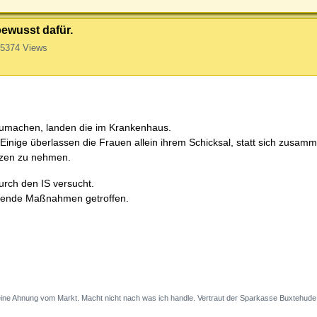
bewusst dafür.
5374 Views
zumachen, landen die im Krankenhaus.
. Einige überlassen die Frauen allein ihrem Schicksal, statt sich zusa
nzen zu nehmen.
urch den IS versucht.
chende Maßnahmen getroffen.
eine Ahnung vom Markt. Macht nicht nach was ich handle. Vertraut der Sparkasse Buxtehude