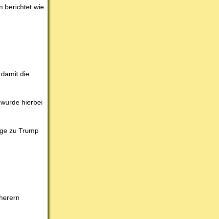
n berichtet wie
 damit die
 wurde hierbei
äge zu Trump
öherern