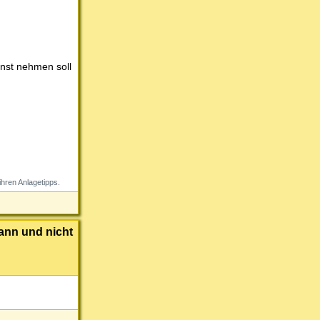
.
rnst nehmen soll
hren Anlagetipps.
ann und nicht