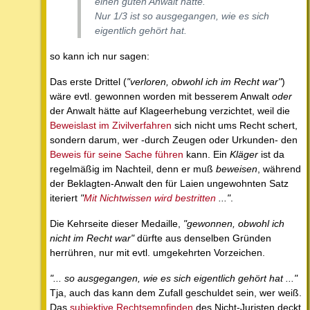
einen guten Anwalt hatte.
Nur 1/3 ist so ausgegangen, wie es sich
eigentlich gehört hat.
so kann ich nur sagen:
Das erste Drittel (
"verloren, obwohl ich im Recht war"
)
wäre evtl. gewonnen worden mit besserem Anwalt
oder
der Anwalt hätte auf Klageerhebung verzichtet, weil die
Beweislast im Zivilverfahren
sich nicht ums Recht schert,
sondern darum, wer -durch Zeugen oder Urkunden- den
Beweis für seine Sache führen
kann. Ein
Kläger
ist da
regelmäßig im Nachteil, denn er muß
beweisen
, während
der Beklagten-Anwalt den für Laien ungewohnten Satz
iteriert
"
Mit Nichtwissen wird bestritten
..."
.
Die Kehrseite dieser Medaille,
"gewonnen, obwohl ich
nicht im Recht war"
dürfte aus denselben Gründen
herrühren, nur mit evtl. umgekehrten Vorzeichen.
"... so ausgegangen, wie es sich eigentlich gehört hat ..."
Tja, auch das kann dem Zufall geschuldet sein, wer weiß.
Das
subjektive Rechtsempfinden
des Nicht-Juristen deckt