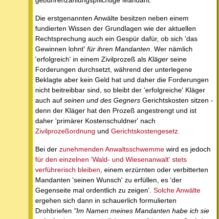
gebührenzahlungspflichtige Mandant.
Die erstgenannten Anwälte besitzen neben einem
fundierten Wissen der Grundlagen wie der aktuellen
Rechtsprechung auch ein Gespür dafür, ob sich 'das
Gewinnen lohnt'
für ihren Mandanten
. Wer nämlich
'erfolgreich' in einem Zivilprozeß als
Kläger
seine
Forderungen durchsetzt, während der unterlegene
Beklagte aber kein Geld hat und daher die Forderungen
nicht beitreibbar sind, so bleibt der 'erfolgreiche' Kläger
auch auf
seinen und des Gegners
Gerichtskosten sitzen -
denn der Kläger hat den Prozeß angestrengt und ist
daher 'primärer Kostenschuldner' nach
Zivilprozeßordnung
und
Gerichtskostengesetz
.
Bei der
zunehmenden Anwaltsschwemme
wird es jedoch
für den einzelnen 'Wald- und Wiesenanwalt' stets
verführerisch bleiben
, einem erzürnten oder verbitterten
Mandanten 'seinen Wunsch' zu erfüllen, es 'der
Gegenseite mal ordentlich zu zeigen'.
Solche Anwälte
ergehen sich dann in schauerlich formulierten
Drohbriefen
"Im Namen meines Mandanten habe ich sie