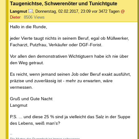
Taugenichtse, Schwerenöter und Tunichtgute
Langmut
,
Donnerstag, 02.02.2017, 23:09
vor 3472 Tagen
@
Dieter
8506 Views
Hallo in die Runde,
jeder Vierte taugt nichts in seinem Beruf, egal ob Müllwerker,
Facharzt, Putzfrau, Verkäufer oder DGF-Forist.
Vor allen den demonstrativen Wichtigtuern habe ich nie über
den Weg getraut.
Es reicht, wenn jemand seinen Job oder Beruf exakt ausführt,
präzise und zuverlässig ist - mehr zu erwarten, wäre
vermessen.
Gruß und Gute Nacht
Langmut
P.S. ... und diese 25 % sind ja vielleicht das Salz in der Suppe
des Lebens, weiß man's?
--
Die Mutter der Dummheit ist immer schwanger.