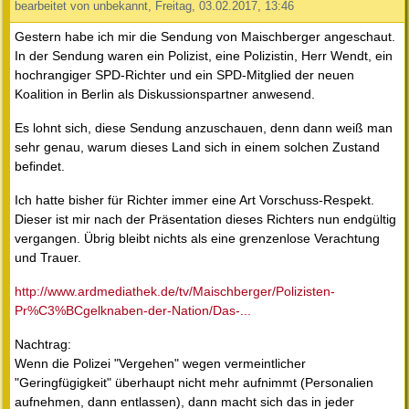
bearbeitet von unbekannt, Freitag, 03.02.2017, 13:46
Gestern habe ich mir die Sendung von Maischberger angeschaut.
In der Sendung waren ein Polizist, eine Polizistin, Herr Wendt, ein
hochrangiger SPD-Richter und ein SPD-Mitglied der neuen
Koalition in Berlin als Diskussionspartner anwesend.
Es lohnt sich, diese Sendung anzuschauen, denn dann weiß man
sehr genau, warum dieses Land sich in einem solchen Zustand
befindet.
Ich hatte bisher für Richter immer eine Art Vorschuss-Respekt.
Dieser ist mir nach der Präsentation dieses Richters nun endgültig
vergangen. Übrig bleibt nichts als eine grenzenlose Verachtung
und Trauer.
http://www.ardmediathek.de/tv/Maischberger/Polizisten-
Pr%C3%BCgelknaben-der-Nation/Das-...
Nachtrag:
Wenn die Polizei "Vergehen" wegen vermeintlicher
"Geringfügigkeit" überhaupt nicht mehr aufnimmt (Personalien
aufnehmen, dann entlassen), dann macht sich das in jeder