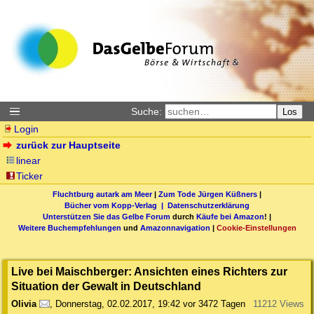
Suche:
Los
Login
zurück zur Hauptseite
linear
Ticker
Fluchtburg autark am Meer
|
Zum Tode Jürgen Küßners
|
Bücher vom Kopp-Verlag |
Datenschutzerklärung
Unterstützen Sie das Gelbe Forum
durch
Käufe bei Amazon
! |
Weitere Buchempfehlungen
und
Amazonnavigation
|
Cookie-Einstellungen
Live bei Maischberger: Ansichten eines Richters zur
Situation der Gewalt in Deutschland
Olivia
,
Donnerstag, 02.02.2017, 19:42
vor 3472 Tagen
11212 Views