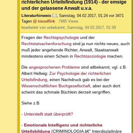
richterlichen Urteilsfindung (1914) - der emsige
und der gelassene Anwalt u.v.a.
Literaturhinweis
,
Samstag, 04.02.2017, 01:24
vor 3471
Tagen
@ kieselflink
7485 Views
bearbeitet von unbekannt, Samstag, 04.02.2017, 01:39
Fragen der
Rechtspsychologie
und der
Rechtstatsachenforschung
sind ja nun nichts neues, auch
muß jeder angehende Richter, Anwalt, Staatsanwalt
mindestens einen Schein in
Rechtssoziologie
machen.
Die
angesprochenen Probleme
sind altbekannt, vgl. z.B.
Albert Hellwig:
Zur Psychologie der richterlichen
Urteilsfindung
, einen Nachdruck gab es bei der
Wissenschaftlichen Buchgesellschaft
, aber auch dort
scheint das schmale Büchlein derzeit vergriffen.
Siehe z.B.
-
Unterstellt statt überprüft?
-
Emotionale Intelligenz und richterliche
Urteilsbildung
(CRIMINOLOGIA â€“ Interdisziplinäre