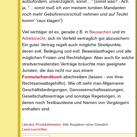
aufzufordern, unverzüglich, sonst ..."
(sonst was? - Ach
ja,
"... sonst muß ich von meinem tumben Mandanten
noch mehr Gebührenvorschuß nehmen und auf Teufel
komm' 'raus klagen"
)
Viel wichtiger ist es, gerade z.B. in
Bausachen
und im
Arbeitsrecht
, sich im Vorfeld vertraglich gut abzusichern.
Ein guter Vertrag regelt auch mögliche Streitpunkte,
deren evtl. Beilegung und evtl. Beweislastfragen und alle
möglichen Fristen und Rechtsfolgen. Aber auch für solche
streitvermeidenden Verträge bräuchte man geeignete
Juristen, die das nicht nur aus einem
Formularhandbuch
abschreiben (lassen - von ihrer
Rechtsanwaltsgehilfin). Wie oft sieht man Allgemeine
Geschäftsbedingungen, Genossenschaftssatzungen,
Gesellschaftsverträge und sonstige Regelungen, in
denen noch Textbausteine und Namen von Vorgängern
enthalten sind.
--
Literatur-/Produkthinweise
.
Alle Angaben ohne Gewähr!
-
Leserzuschriften