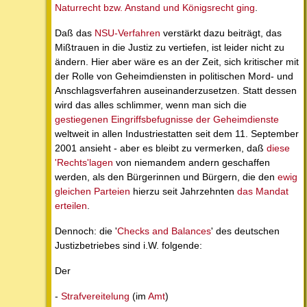
Naturrecht bzw. Anstand und Königsrecht ging
.
Daß das
NSU-Verfahren
verstärkt dazu beiträgt, das
Mißtrauen in die Justiz zu vertiefen, ist leider nicht zu
ändern. Hier aber wäre es an der Zeit, sich kritischer mit
der Rolle von Geheimdiensten in politischen Mord- und
Anschlagsverfahren auseinanderzusetzen. Statt dessen
wird das alles schlimmer, wenn man sich die
gestiegenen Eingriffsbefugnisse der Geheimdienste
weltweit in allen Industriestatten seit dem 11. September
2001 ansieht - aber es bleibt zu vermerken, daß
diese
'Rechts'lagen
von niemandem andern geschaffen
werden, als den Bürgerinnen und Bürgern, die den
ewig
gleichen Parteien
hierzu seit Jahrzehnten
das Mandat
erteilen
.
Dennoch: die '
Checks and Balances
' des deutschen
Justizbetriebes sind i.W. folgende:
Der
-
Strafvereitelung
(im
Amt
)