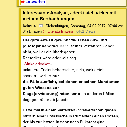
antworten
Interessante Analyse, - deckt sich vieles mit
meinen Beobachtungen
helmut-1
,
Siebenbürgen
,
Samstag, 04.02.2017, 07:44
vor
3471 Tagen
@ Literaturhinweis
6461 Views
Der gute Anwalt gewinnt zwischen 80% und
[quote]annähernd 100% seiner Verfahren
- aber
nicht, weil er ein überlegener
Rhetoriker wäre oder -als sog.
'
Winkeladvokat
'-
unlautere Tricks beherrschte, nein, weit gefehlt:
sondern, weil er
nur
die Fälle ausficht, bei denen er seinen Mandanten
guten Wissens zur
Klage(erwiderung) raten kann
. In anderen Fällen
dagegen rät er ab.[/quote]
Hatte mal in einem Verfahren (Strafverfahren gegen
mich in einer Unfallsache in Rumänien) einen Prozeß,
der bis zur letzten Instanz nach Bukarest ging.