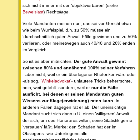
sich nicht immer mit der 'objektivierbaren' (siehe
Beweislast
) Rechts
lage
.
Viele Mandanten meinen nun, das sei vor Gericht etwa
wie beim Würfelspiel, d.h. zu 50% müsse ein
'durchschnittlich guter' Anwalt Fälle gewinnen und zu 50%
verlieren, oder meinetwegen auch 40/40 und 20% enden
im Vergleich.
So ist es aber mitnichten.
Der gute Anwalt gewinnt
zwischen 80% und annähernd 100% seiner Verfahren
- aber nicht, weil er ein überlegener Rhetoriker wäre oder
-als sog. '
Winkeladvokat
'- unlautere Tricks beherrschte,
nein, weit gefehlt: sondern, weil er
nur die Fälle
ausficht, bei denen er seinen Mandanten guten
Wissens zur Klage(erwiderung) raten kann
. In
anderen Fällen dagegen rät er ab. Der uneinsichtige
Mandant sucht sich dann u.U. einen 'willigeren' Anwalt,
der sich, um des Honorares willen, seine Statistik gerne
'versauen' läßt. Merke: den Schaden hat der im
Obsiegens- wie Unterliegensfalle