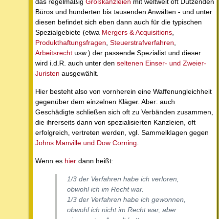
das regelmäßig
Großkanzleien
mit weltweit oft Dutzenden
Büros und hunderten bis tausenden Anwälten - und unter
diesen befindet sich eben dann auch für die typischen
Spezialgebiete (etwa
Mergers & Acquisitions
,
Produkthaftungsfragen
,
Steuerstrafverfahren
,
Arbeitsrecht
usw.) der passende Spezialist und dieser
wird i.d.R. auch unter den
seltenen Einser- und Zweier-
Juristen
ausgewählt.
Hier besteht also von vornherein eine Waffenungleichheit
gegenüber dem einzelnen Kläger. Aber: auch
Geschädigte schließen sich oft zu Verbänden zusammen,
die ihrerseits dann von spezialisierten Kanzleien, oft
erfolgreich, vertreten werden, vgl. Sammelklagen gegen
Johns Manville und Dow Corning
.
Wenn es
hier
dann heißt:
1/3 der Verfahren habe ich verloren,
obwohl ich im Recht war.
1/3 der Verfahren habe ich gewonnen,
obwohl ich nicht im Recht war, aber