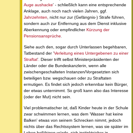
Auge aushacke
' - schließlich kann eine entsprechende
Anklage, auch noch nach vielen Jahren, ggf.
Jahrzehnten
, nicht nur zur (Gefängnis-) Strafe führen,
sondern auch zur Entfernung aus dem Dienst inklusive
Aberkennung oder empfindlicher
Kürzung der
Pensionsansprüche
.
Siehe auch den, sogar durch Unterlassen begehbaren,
Tatbestand der '
Verleitung eines Untergebenen zu einer
Straftat
'. Dieser trifft selbst Ministerpräsidenten der
Länder oder die Bundeskanzlerin, wenn alle
zwischengeschalteten Instanzen/Vorgesetzten sich
beteiligen bzw. wegschauen oder zu Straftaten
ermutigen. Es findet sich jedoch erkennbar kein Bürger,
der etwas unternimmt. So groß kann also das Interesse
(oder der Mut) nicht sein.
Viel problematischer ist, daß Kinder heute in der Schule
zwar schwimmen lernen, was dem 'Wasser hat keine
Balken' etwas von seinem Schrecken nimmt, jedoch
nichts über das Rechtssystem lernen, was sie später im
Leben befähigen würde, sich instinktsicher in