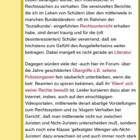
Rechtssachen zu verhalten. Die vereinzelten Berichte,
die ich im Leben von Schülern über den mittlerweile in
manchen Bundesländern -oft im Rahmen der
'Sozialkunde'- eingeführten
Rechtsunterricht
erhalten
habe, sind derart traurig und für die (oft
desinteressierten) Schüler verwirrend, daß sie
höchstens zum Gefühl des Ausgeliefertseins weiter
beitragen. Dabei mangelt es nicht gerade an
Literatur
.
Dagegen würden viele der -auch hier im Forum- über
die Jahre geschilderten
Übergriffe z.B. seitens
Polizeiorganen
fein säuberlich unterbleiben, wenn die
betr. Beamten zu spüren bekämen, daß ihr
'Klient' sich
seiner Rechte bewußt
ist. Leider kursieren dazu aber im
Internet, insbes. auch auf den einschlägigen
Videoportalen, mittlerweile derart abartige Vorstellungen
zum Rechtssystem und zu 'klugem Verhalten bei
Gericht', daß man mittlerweile nicht nur zwischen
Juristen und Nicht-Juristen unterscheiden muß, sondern
auch noch eine Klasse 'gefestigter
Weniger-als-Nicht
-
Juristen' dazu erwachsen ist und auch immer noch stark