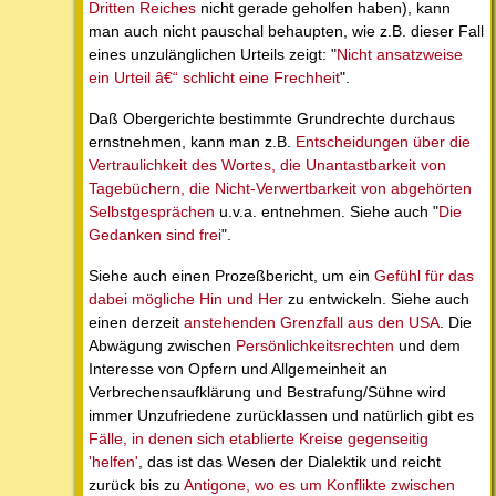
Dritten Reiches
nicht gerade geholfen haben), kann
man auch nicht pauschal behaupten, wie z.B. dieser Fall
eines unzulänglichen Urteils zeigt: "
Nicht ansatzweise
ein Urteil â€“ schlicht eine Frechheit
".
Daß Obergerichte bestimmte Grundrechte durchaus
ernstnehmen, kann man z.B.
Entscheidungen über die
Vertraulichkeit des Wortes, die Unantastbarkeit von
Tagebüchern, die Nicht-Verwertbarkeit von abgehörten
Selbstgesprächen
u.v.a. entnehmen. Siehe auch "
Die
Gedanken sind frei
".
Siehe auch einen Prozeßbericht, um ein
Gefühl für das
dabei mögliche Hin und Her
zu entwickeln. Siehe auch
einen derzeit
anstehenden Grenzfall aus den USA
. Die
Abwägung zwischen
Persönlichkeitsrechten
und dem
Interesse von Opfern und Allgemeinheit an
Verbrechensaufklärung und Bestrafung/Sühne wird
immer Unzufriedene zurücklassen und natürlich gibt es
Fälle, in denen sich etablierte Kreise gegenseitig
'helfen'
, das ist das Wesen der Dialektik und reicht
zurück bis zu
Antigone, wo es um Konflikte zwischen