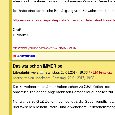
aber das Einwohnermeldeamt darf meines Wissens Deine Date
Ich habe eine schriftliche Bestätigung vom Einwohnermeldeamt
http://www.tagesspiegel.de/politik/adresshandel-so-funktioniert
Gruß
D-Marker
--
https://www.youtube.com/watch?v=LqB2b223mOM
antworten
Das war schon IMMER so!
Literaturhinweis
,
Samstag, 28.01.2017, 19:33
@ EM-Financial
bearbeitet von unbekannt, Samstag, 28.01.2017, 19:53
Die Einwohnermeldeämter haben schon zu GEZ-Zeiten, seit den
ordentlich zahlenden/angemeldeten Personen/Haushalten zur Ve
Nur war es zu GEZ-Zeiten noch so, daß die Gebührenpflicht 
und zwischen reinem Radio- und erweitertem Fernsehempfang