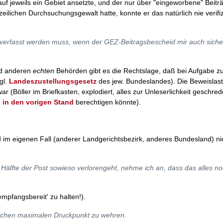
uf jeweils ein Gebiet ansetzte, und der nur über "eingeworbene" Beitr
eilichen Durchsuchungsgewalt hatte, konnte er das natürlich nie verifiz
verfasst werden muss, wenn der GEZ-Beitragsbescheid mir auch siche
nd anderen
echten
Behörden gibt es die Rechtslage, daß bei Aufgabe zu
gl.
Landeszustellungsgesetz
des jew. Bundeslandes). Die Beweislast 
(Böller im Briefkasten, explodiert, alles zur Unleserlichkeit geschred
 in den vorigen Stand
berechtigen könnte).
im eigenen Fall (anderer Landgerichtsbezirk, anderes Bundesland) nic
 Hälfte der Post sowieso verlorengeht, nehme ich an, dass das alles n
'empfangsbereit' zu halten!).
nlichen maximalen Druckpunkt zu wehren.