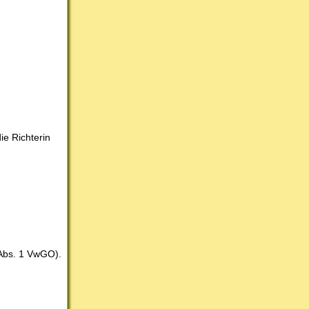
ie Richterin
 Abs. 1 VwGO).