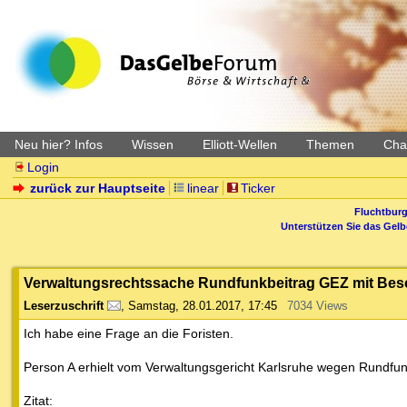
Neu hier? Infos
Wissen
Elliott-Wellen
Themen
Char
Login
zurück zur Hauptseite
linear
Ticker
Fluchtburg
Unterstützen Sie das Gel
Verwaltungsrechtssache Rundfunkbeitrag GEZ mit Bes
Leserzuschrift
,
Samstag, 28.01.2017, 17:45
7034 Views
Ich habe eine Frage an die Foristen.
Person A erhielt vom Verwaltungsgericht Karlsruhe wegen Rundfun
Zitat: