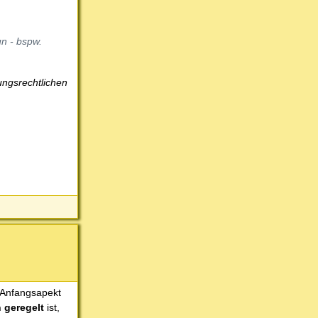
n - bspw.
ungsrechtlichen
 Anfangsapekt
h geregelt
ist,