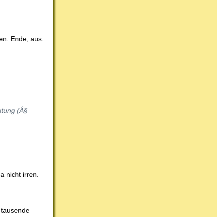
en. Ende, aus.
utung (Â§
 nicht irren.
n tausende