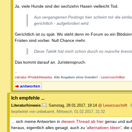
Ja, viele Hunde sind der sechzehn Hasen vielleicht Tod.
Aus vergangenen Postings hier scheint mir die einf
gerichtlich - aufgefordert wird.
Gerichtlich ist zu spät. Wo steht denn im Forum so ein Blödsinn
Fristen sind vorbei. Null Chance mehr.
Diese Taktik hat mich schon durch so manche brenzlig
Das kommt darauf an. Juristenspruch.
--
Literatur-/Produkthinweise
.
Alle Angaben ohne Gewähr!
-
Leserzuschriften
antworten
Ich empfehle ...
Literaturhinweis
,
Samstag, 28.01.2017, 19:14
@ Leserzuschrift
bearbeitet von unbekannt, Mittwoch, 01.02.2017, 21:32
... sich meine Antworten in
diesem Thread ab hier
genau und auf
heraus, eigentlich alles gesagt, auch zu '
alternativen Ideen
', die