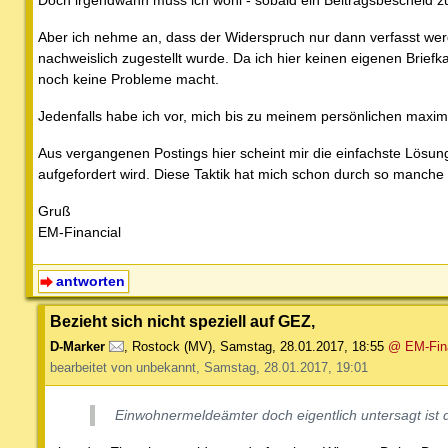
Doch irgendwann muss ich wohl - sobald ein Beitragsbescheid z
Aber ich nehme an, dass der Widerspruch nur dann verfasst wer
nachweislich zugestellt wurde. Da ich hier keinen eigenen Brief
noch keine Probleme macht.
Jedenfalls habe ich vor, mich bis zu meinem persönlichen maxi
Aus vergangenen Postings hier scheint mir die einfachste Lösung
aufgefordert wird. Diese Taktik hat mich schon durch so manche b
Gruß
EM-Financial
antworten
Bezieht sich nicht speziell auf GEZ,
D-Marker
,
Rostock (MV)
,
Samstag, 28.01.2017, 18:55
@ EM-Fina
bearbeitet von unbekannt, Samstag, 28.01.2017, 19:01
Einwohnermeldeämter doch eigentlich untersagt ist