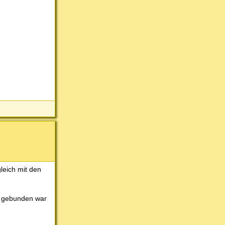
leich mit den
s gebunden war