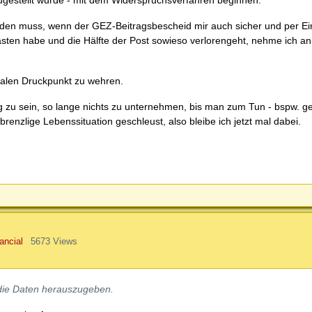
ugestellt wurde - mit dem Widerspruchsverfahren beginnen.
den muss, wenn der GEZ-Beitragsbescheid mir auch sicher und per Ei
kasten habe und die Hälfte der Post sowieso verlorengeht, nehme ich an
malen Druckpunkt zu wehren.
 zu sein, so lange nichts zu unternehmen, bis man zum Tun - bspw. ger
renzlige Lebenssituation geschleust, also bleibe ich jetzt mal dabei.
ncial
5673 Views
 die Daten herauszugeben.