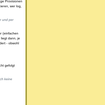
äge Provisionen
ieren, wer log,
r und per
r (einfachen
liegt dann, je
dert - obwohl
ht gefolgt
och keine