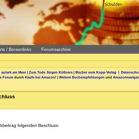
ts / Börsenlinks
Forumsarchive
 autark am Meer
|
Zum Tode Jürgen Küßners
|
Bücher vom Kopp-Verlag |
Datenschut
be Forum
durch
Käufe bei Amazon
! |
Weitere Buchempfehlungen
und
Amazonnavigat
chluss
kbeitrag folgenden Beschluss: