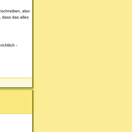
nschreiben, also
, dass das alles
ichtlich -