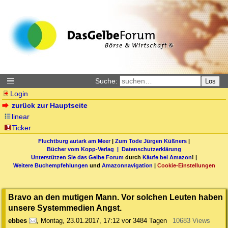
Suche:
Los
Login
zurück zur Hauptseite
linear
Ticker
Fluchtburg autark am Meer
|
Zum Tode Jürgen Küßners
|
Bücher vom Kopp-Verlag |
Datenschutzerklärung
Unterstützen Sie das Gelbe Forum
durch
Käufe bei Amazon
! |
Weitere Buchempfehlungen
und
Amazonnavigation
|
Cookie-Einstellungen
Bravo an den mutigen Mann. Vor solchen Leuten haben
unsere Systemmedien Angst.
ebbes
,
Montag, 23.01.2017, 17:12
vor 3484 Tagen
10683 Views