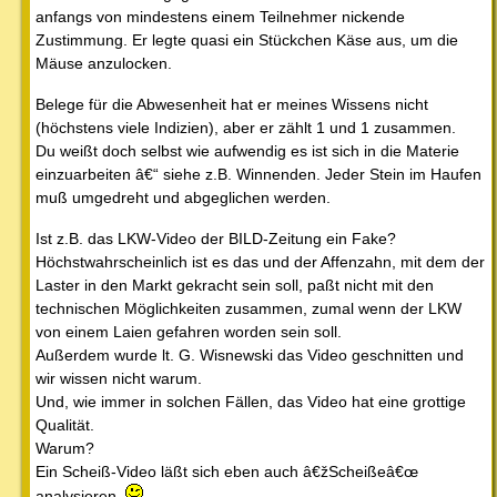
anfangs von mindestens einem Teilnehmer nickende
Zustimmung. Er legte quasi ein Stückchen Käse aus, um die
Mäuse anzulocken.
Belege für die Abwesenheit hat er meines Wissens nicht
(höchstens viele Indizien), aber er zählt 1 und 1 zusammen.
Du weißt doch selbst wie aufwendig es ist sich in die Materie
einzuarbeiten â€“ siehe z.B. Winnenden. Jeder Stein im Haufen
muß umgedreht und abgeglichen werden.
Ist z.B. das LKW-Video der BILD-Zeitung ein Fake?
Höchstwahrscheinlich ist es das und der Affenzahn, mit dem der
Laster in den Markt gekracht sein soll, paßt nicht mit den
technischen Möglichkeiten zusammen, zumal wenn der LKW
von einem Laien gefahren worden sein soll.
Außerdem wurde lt. G. Wisnewski das Video geschnitten und
wir wissen nicht warum.
Und, wie immer in solchen Fällen, das Video hat eine grottige
Qualität.
Warum?
Ein Scheiß-Video läßt sich eben auch â€žScheißeâ€œ
analysieren.