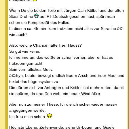
Wenn Du die beiden Teile mit Jürgen Cain-Külbel und der alten
Stasi-Drohne
auf RT Deutsch gesehen hast, spürt man
schon die Komplexität des Falles.
In diesen ca. 45 min. kam trotzdem nicht alles zur Sprache â€“
wie auch?
Also, welche Chance hatte Herr Hauss?
So gut wie keine.
Ich nehme an, das wußte er schon vorher, aber er hat es
trotzdem gemacht.
Sein vermutliches Motiv.
â€žEyh, Leute, bewegt endlich Euern Arsch und Euer Maul und
textet das Lügensystem zu.
Die dürfen sich vor Anfragen und Kritik nicht mehr retten, damit
sie spüren, da draußen weht ein neuer Wind.â€œ
Aber nun zu meiner These, für die ich sicher wieder massiv
angegangen werde.
Ich freu mich schon.
Höchste Ebene: Zeitenwende, siehe Ur-Logen und Gioele