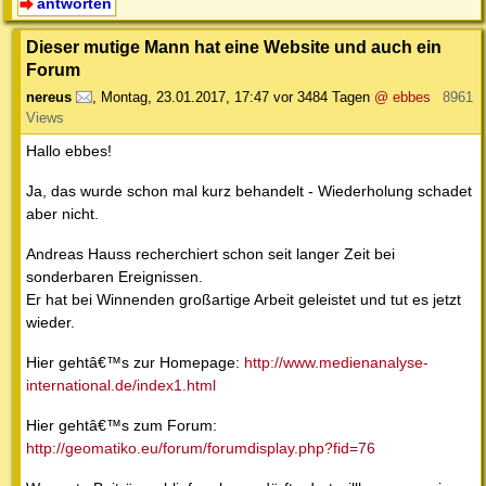
antworten
Dieser mutige Mann hat eine Website und auch ein
Forum
nereus
,
Montag, 23.01.2017, 17:47
vor 3484 Tagen
@ ebbes
8961
Views
Hallo ebbes!
Ja, das wurde schon mal kurz behandelt - Wiederholung schadet
aber nicht.
Andreas Hauss recherchiert schon seit langer Zeit bei
sonderbaren Ereignissen.
Er hat bei Winnenden großartige Arbeit geleistet und tut es jetzt
wieder.
Hier gehtâ€™s zur Homepage:
http://www.medienanalyse-
international.de/index1.html
Hier gehtâ€™s zum Forum:
http://geomatiko.eu/forum/forumdisplay.php?fid=76