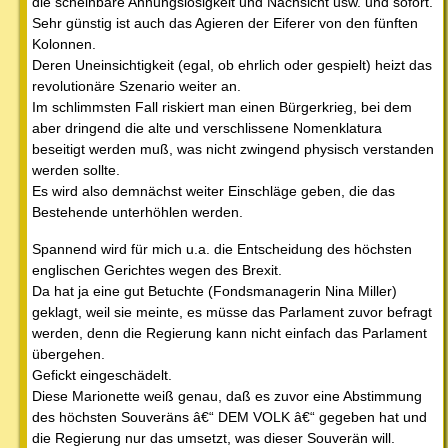
die scheinbare Ahnungslosigkeit und Nachsicht usw. und sofort.
Sehr günstig ist auch das Agieren der Eiferer von den fünften
Kolonnen.
Deren Uneinsichtigkeit (egal, ob ehrlich oder gespielt) heizt das
revolutionäre Szenario weiter an.
Im schlimmsten Fall riskiert man einen Bürgerkrieg, bei dem
aber dringend die alte und verschlissene Nomenklatura
beseitigt werden muß, was nicht zwingend physisch verstanden
werden sollte.
Es wird also demnächst weiter Einschläge geben, die das
Bestehende unterhöhlen werden.
Spannend wird für mich u.a. die Entscheidung des höchsten
englischen Gerichtes wegen des Brexit.
Da hat ja eine gut Betuchte (Fondsmanagerin Nina Miller)
geklagt, weil sie meinte, es müsse das Parlament zuvor befragt
werden, denn die Regierung kann nicht einfach das Parlament
übergehen.
Gefickt eingeschädelt.
Diese Marionette weiß genau, daß es zuvor eine Abstimmung
des höchsten Souveräns â€“ DEM VOLK â€“ gegeben hat und
die Regierung nur das umsetzt, was dieser Souverän will.