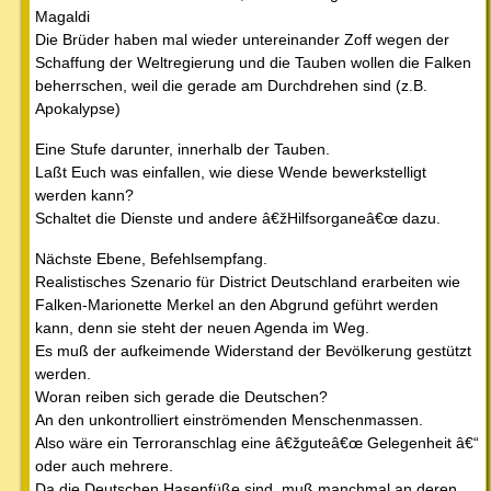
Magaldi
Die Brüder haben mal wieder untereinander Zoff wegen der
Schaffung der Weltregierung und die Tauben wollen die Falken
beherrschen, weil die gerade am Durchdrehen sind (z.B.
Apokalypse)
Eine Stufe darunter, innerhalb der Tauben.
Laßt Euch was einfallen, wie diese Wende bewerkstelligt
werden kann?
Schaltet die Dienste und andere â€žHilfsorganeâ€œ dazu.
Nächste Ebene, Befehlsempfang.
Realistisches Szenario für District Deutschland erarbeiten wie
Falken-Marionette Merkel an den Abgrund geführt werden
kann, denn sie steht der neuen Agenda im Weg.
Es muß der aufkeimende Widerstand der Bevölkerung gestützt
werden.
Woran reiben sich gerade die Deutschen?
An den unkontrolliert einströmenden Menschenmassen.
Also wäre ein Terroranschlag eine â€žguteâ€œ Gelegenheit â€“
oder auch mehrere.
Da die Deutschen Hasenfüße sind, muß manchmal an deren