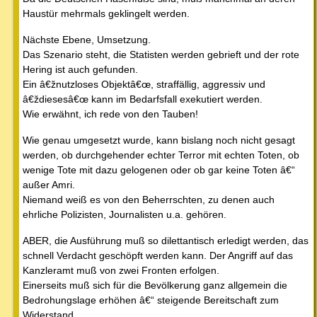
Haustür mehrmals geklingelt werden.
Nächste Ebene, Umsetzung.
Das Szenario steht, die Statisten werden gebrieft und der rote
Hering ist auch gefunden.
Ein â€žnutzloses Objektâ€œ, straffällig, aggressiv und
â€ždiesesâ€œ kann im Bedarfsfall exekutiert werden.
Wie erwähnt, ich rede von den Tauben!
Wie genau umgesetzt wurde, kann bislang noch nicht gesagt
werden, ob durchgehender echter Terror mit echten Toten, ob
wenige Tote mit dazu gelogenen oder ob gar keine Toten â€“
außer Amri.
Niemand weiß es von den Beherrschten, zu denen auch
ehrliche Polizisten, Journalisten u.a. gehören.
ABER, die Ausführung muß so dilettantisch erledigt werden, das
schnell Verdacht geschöpft werden kann. Der Angriff auf das
Kanzleramt muß von zwei Fronten erfolgen.
Einerseits muß sich für die Bevölkerung ganz allgemein die
Bedrohungslage erhöhen â€“ steigende Bereitschaft zum
Widerstand.