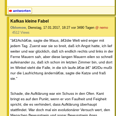
antworten
Kafkas kleine Fabel
Oblomow
,
Dienstag, 17.01.2017, 18:27
vor 3490 Tagen
@ nemo
4512 Views
"â€žAchâ€œ, sagte die Maus, â€ždie Welt wird enger mit
jedem Tag. Zuerst war sie so breit, daß ich Angst hatte, ich lief
weiter und war glücklich, daß ich endlich rechts und links in der
Ferne Mauern sah, aber diese langen Mauern eilen so schnell
aufeinander zu, daß ich schon im letzten Zimmer bin, und dort
im Winkel steht die Falle, in die ich laufe.â€œ â€“ â€žDu mußt
nur die Laufrichtung ändernâ€œ, sagte die Katze und fraß
sie."
Schade, die Aufklärung war ein Schuss in den Ofen. Kant
bringt es auf den Punkt, wenn er von Faulheit und Feigheit
spricht, die es verhindert, dass Aufklärung überhaupt
stattfindet. War doch mal ein evolutionärer Versuch wert, den
Menschen Bewusstsein und sogar Bewusstsein ihres