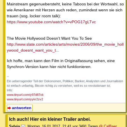
Mainstream gegenuebersteht, keine Taboos bei der Wortwahl, so
wie Amerikaner mit Herzen auch reden, zumindest wenn sie sich
trauen (sog. locker room talk):
https://www.youtube.com/watch?v=vPOG17gLTvc
The Movie Hollywood Doesn't Want You To See
http://www.slate.com/articles/arts/movies/2006/09/the_movie_holl
ywood_doesnt_want_you_t...
Ich hoffe, man kann den Film in Originalfassung sehen, eine
Synchron-Version kann hier nicht funktionieren.
--
Ein ueberragender Teil der Oekonomen, Politiker, Banker, Analysten und Journalisten
ist einfach unfaehig, Bitcoin richtig zu verstehen, weil es so revolutionaer ist.
Info:
www.tinyurl.com/y97d87xk
www.tinyurl.com/yykr2zv2
antworten
Ich auch! Hier ein kleiner Trailer anbei.
Sylvia
,
Montag, 16.01.2017, 21:41
vor 3491 Tagen
@ CalBaer