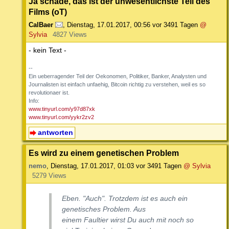
Ja schade, das ist der unwesentlichste Teil des
Films (oT)
CalBaer
,
Dienstag, 17.01.2017, 00:56
vor 3491 Tagen
@
Sylvia
4827 Views
- kein Text -
--
Ein ueberragender Teil der Oekonomen, Politiker, Banker, Analysten und
Journalisten ist einfach unfaehig, Bitcoin richtig zu verstehen, weil es so
revolutionaer ist.
Info:
www.tinyurl.com/y97d87xk
www.tinyurl.com/yykr2zv2
antworten
Es wird zu einem genetischen Problem
nemo
,
Dienstag, 17.01.2017, 01:03
vor 3491 Tagen
@ Sylvia
5279 Views
Eben. "Auch". Trotzdem ist es
auch
ein
genetisches Problem. Aus
einem Faultier wirst Du auch mit noch so