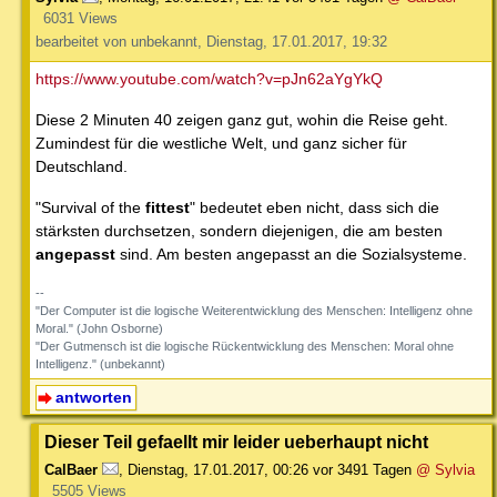
6031 Views
bearbeitet von unbekannt, Dienstag, 17.01.2017, 19:32
https://www.youtube.com/watch?v=pJn62aYgYkQ
Diese 2 Minuten 40 zeigen ganz gut, wohin die Reise geht.
Zumindest für die westliche Welt, und ganz sicher für
Deutschland.
"Survival of the
fittest
" bedeutet eben nicht, dass sich die
stärksten durchsetzen, sondern diejenigen, die am besten
angepasst
sind. Am besten angepasst an die Sozialsysteme.
--
"Der Computer ist die logische Weiterentwicklung des Menschen: Intelligenz ohne
Moral." (John Osborne)
"Der Gutmensch ist die logische Rückentwicklung des Menschen: Moral ohne
Intelligenz." (unbekannt)
antworten
Dieser Teil gefaellt mir leider ueberhaupt nicht
CalBaer
,
Dienstag, 17.01.2017, 00:26
vor 3491 Tagen
@ Sylvia
5505 Views