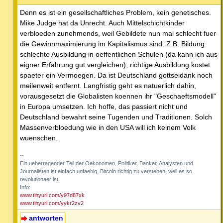
Denn es ist ein gesellschaftliches Problem, kein genetisches.
Mike Judge hat da Unrecht. Auch Mittelschichtkinder
verbloeden zunehmends, weil Gebildete nun mal schlecht fuer
die Gewinnmaximierung im Kapitalismus sind. Z.B. Bildung:
schlechte Ausbildung in oeffentlichen Schulen (da kann ich aus
eigner Erfahrung gut vergleichen), richtige Ausbildung kostet
spaeter ein Vermoegen. Da ist Deutschland gottseidank noch
meilenweit entfernt. Langfristig geht es natuerlich dahin,
vorausgesetzt die Globalisten koennen ihr "Geschaeftsmodell"
in Europa umsetzen. Ich hoffe, das passiert nicht und
Deutschland bewahrt seine Tugenden und Traditionen. Solch
Massenverbloedung wie in den USA will ich keinem Volk
wuenschen.
--
Ein ueberragender Teil der Oekonomen, Politiker, Banker, Analysten und
Journalisten ist einfach unfaehig, Bitcoin richtig zu verstehen, weil es so
revolutionaer ist.
Info:
www.tinyurl.com/y97d87xk
www.tinyurl.com/yykr2zv2
antworten