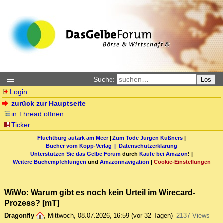
Suche:
Los
Login
zurück zur Hauptseite
in Thread öffnen
Ticker
Fluchtburg autark am Meer
|
Zum Tode Jürgen Küßners
|
Bücher vom Kopp-Verlag |
Datenschutzerklärung
Unterstützen Sie das Gelbe Forum
durch
Käufe bei Amazon
! |
Weitere Buchempfehlungen
und
Amazonnavigation
|
Cookie-Einstellungen
WiWo: Warum gibt es noch kein Urteil im Wirecard-
Prozess? [mT]
Dragonfly
,
Mittwoch, 08.07.2026, 16:59
(vor 32 Tagen)
2137 Views