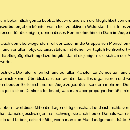
um bekanntlich genau beobachtet wird und sich die Möglichkeit von er
verbot ergeben könnte, wenn hier zu aktivem Widerstand, mit Infos z
essen für diejenigen, denen dieses Forum ohnehin ein Dorn im Auge i
d auch den überwiegenden Teil der Leser in die Gruppe von Menschen e
und vor allem objektiv einzustufen, mit denen wir täglich konfrontiert
 die Steigbügelhaltung dazu hergibt, damit diejenigen, die sich an der 
wertet.
gestrickt. Die rufen öffentlich und auf allen Kanälen zu Demos auf, und
rlich keinen Überblick darüber, wie die das alles organisieren und wi
 oberster Stelle nicht nur ein Auge zugedrückt, sondern mehrere. Den
 des politischen Denkens bedeutet, was man aber propagandamäßig als 
da oben", weil diese Mitte die Lage richtig einschätzt und sich nichts vo
 hat, damals geschwiegen hat, schweigt sie auch heute. Damals war es
 Leib und Leben, riskiert hätte, wenn man den Mund aufgemacht hätte. S