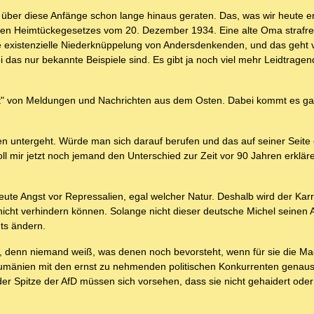
über diese Anfänge schon lange hinaus geraten. Das, was wir heute er
en Heimtückegesetzes vom 20. Dezember 1934. Eine alte Oma strafrec
 die existenzielle Niederknüppelung von Andersdenkenden, und das geht
 das nur bekannte Beispiele sind. Es gibt ja noch viel mehr Leidtragen
bot" von Meldungen und Nachrichten aus dem Osten. Dabei kommt es gar
n untergeht. Würde man sich darauf berufen und das auf seiner Seite
ll mir jetzt noch jemand den Unterschied zur Zeit vor 90 Jahren erkläre
 heute Angst vor Repressalien, egal welcher Natur. Deshalb wird der Ka
nicht verhindern können. Solange nicht dieser deutsche Michel seinen 
hts ändern.
 denn niemand weiß, was denen noch bevorsteht, wenn für sie die Mac
Rumänien mit den ernst zu nehmenden politischen Konkurrenten genaus
er Spitze der AfD müssen sich vorsehen, dass sie nicht gehaidert oder