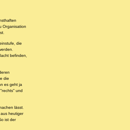
nsthaften
u Organisation
st.
instufe, die
 werden.
Macht befinden,
 deren
e die
n es geht ja
"rechts" und
rmachen lässt.
 aus heutiger
o ist der