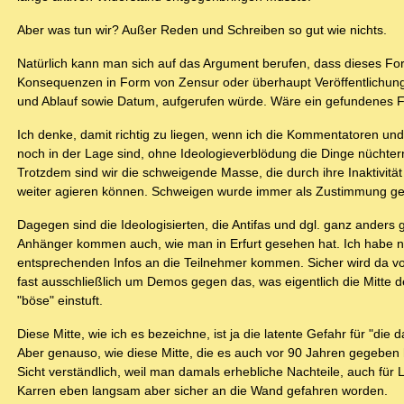
Aber was tun wir? Außer Reden und Schreiben so gut wie nichts.
Natürlich kann man sich auf das Argument berufen, dass dieses For
Konsequenzen in Form von Zensur oder überhaupt Veröffentlichungs
und Ablauf sowie Datum, aufgerufen würde. Wäre ein gefundenes Fr
Ich denke, damit richtig zu liegen, wenn ich die Kommentatoren un
noch in der Lage sind, ohne Ideologieverblödung die Dinge nüchtern 
Trotzdem sind wir die schweigende Masse, die durch ihre Inaktivität
weiter agieren können. Schweigen wurde immer als Zustimmung ge
Dagegen sind die Ideologisierten, die Antifas und dgl. ganz anders 
Anhänger kommen auch, wie man in Erfurt gesehen hat. Ich habe natü
entsprechenden Infos an die Teilnehmer kommen. Sicher wird da von
fast ausschließlich um Demos gegen das, was eigentlich die Mitte
"böse" einstuft.
Diese Mitte, wie ich es bezeichne, ist ja die latente Gefahr für "die 
Aber genauso, wie diese Mitte, die es auch vor 90 Jahren gegeben
Sicht verständlich, weil man damals erhebliche Nachteile, auch für
Karren eben langsam aber sicher an die Wand gefahren worden.