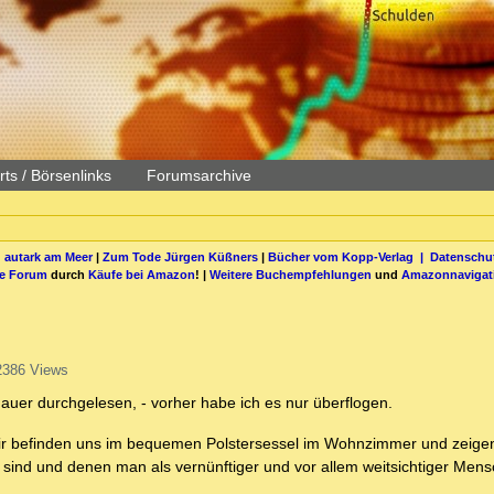
ts / Börsenlinks
Forumsarchive
 autark am Meer
|
Zum Tode Jürgen Küßners
|
Bücher vom Kopp-Verlag |
Datenschut
be Forum
durch
Käufe bei Amazon
! |
Weitere Buchempfehlungen
und
Amazonnavigat
2386 Views
uer durchgelesen, - vorher habe ich es nur überflogen.
. Wir befinden uns im bequemen Polstersessel im Wohnzimmer und zeige
 sind und denen man als vernünftiger und vor allem weitsichtiger Men