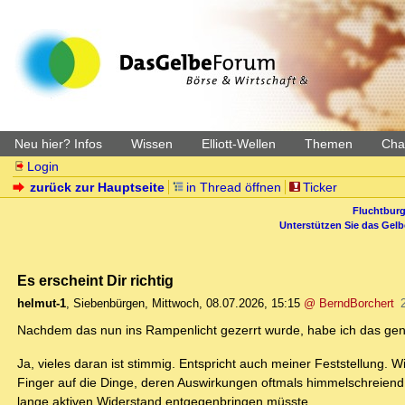
Neu hier? Infos
Wissen
Elliott-Wellen
Themen
Char
Login
zurück zur Hauptseite
in Thread öffnen
Ticker
Fluchtburg
Unterstützen Sie das Gel
Es erscheint Dir richtig
helmut-1
,
Siebenbürgen
,
Mittwoch, 08.07.2026, 15:15
@ BerndBorchert
Nachdem das nun ins Rampenlicht gezerrt wurde, habe ich das gena
Ja, vieles daran ist stimmig. Entspricht auch meiner Feststellung
Finger auf die Dinge, deren Auswirkungen oftmals himmelschreiend
lange aktiven Widerstand entgegenbringen müsste.