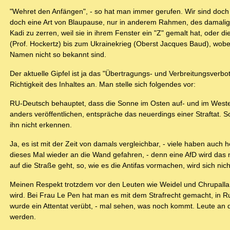
"Wehret den Anfängen", - so hat man immer gerufen. Wir sind doch 
doch eine Art von Blaupause, nur in anderem Rahmen, des damalig
Kadi zu zerren, weil sie in ihrem Fenster ein "Z" gemalt hat, oder
(Prof. Hockertz) bis zum Ukrainekrieg (Oberst Jacques Baud), wobei
Namen nicht so bekannt sind.
Der aktuelle Gipfel ist ja das "Übertragungs- und Verbreitungsver
Richtigkeit des Inhaltes an. Man stelle sich folgendes vor:
RU-Deutsch behauptet, dass die Sonne im Osten auf- und im Weste
anders veröffentlichen, entspräche das neuerdings einer Straftat. So
ihn nicht erkennen.
Ja, es ist mit der Zeit von damals vergleichbar, - viele haben auch
dieses Mal wieder an die Wand gefahren, - denn eine AfD wird das 
auf die Straße geht, so, wie es die Antifas vormachen, wird sich nic
Meinen Respekt trotzdem vor den Leuten wie Weidel und Chrupalla,
wird. Bei Frau Le Pen hat man es mit dem Strafrecht gemacht, in 
wurde ein Attentat verübt, - mal sehen, was noch kommt. Leute an d
werden.