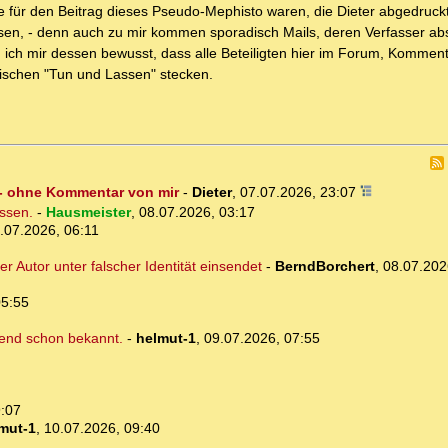
e für den Beitrag dieses Pseudo-Mephisto waren, die Dieter abgedruckt
n, - denn auch zu mir kommen sporadisch Mails, deren Verfasser abs
in ich mir dessen bewusst, dass alle Beteiligten hier im Forum, Kommen
ischen "Tun und Lassen" stecken.
 - ohne Kommentar von mir
-
Dieter
,
07.07.2026, 23:07
essen.
-
Hausmeister
,
08.07.2026, 03:17
.07.2026, 06:11
r Autor unter falscher Identität einsendet
-
BerndBorchert
,
08.07.202
05:55
hend schon bekannt.
-
helmut-1
,
09.07.2026, 07:55
9:07
mut-1
,
10.07.2026, 09:40