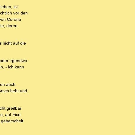
leben, ist
htlich vor den
 von Corona
de, deren
 nicht auf die
 oder irgendwo
n, - ich kann
rren auch
Arsch hebt und
ht greifbar
o, auf Fico
 gebarschelt