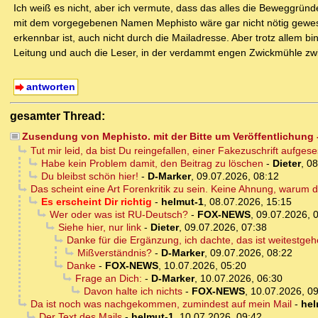
Ich weiß es nicht, aber ich vermute, dass das alles die Beweggründ
mit dem vorgegebenen Namen Mephisto wäre gar nicht nötig gewese
erkennbar ist, auch nicht durch die Mailadresse. Aber trotz allem b
Leitung und auch die Leser, in der verdammt engen Zwickmühle zw
antworten
gesamter Thread:
Zusendung von Mephisto. mit der Bitte um Veröffentlichung
Tut mir leid, da bist Du reingefallen, einer Fakezuschrift aufges
Habe kein Problem damit, den Beitrag zu löschen
-
Dieter
,
08
Du bleibst schön hier!
-
D-Marker
,
09.07.2026, 08:12
Das scheint eine Art Forenkritik zu sein. Keine Ahnung, warum de
Es erscheint Dir richtig
-
helmut-1
,
08.07.2026, 15:15
Wer oder was ist RU-Deutsch?
-
FOX-NEWS
,
09.07.2026, 
Siehe hier, nur link
-
Dieter
,
09.07.2026, 07:38
Danke für die Ergänzung, ich dachte, das ist weitestge
Mißverständnis?
-
D-Marker
,
09.07.2026, 08:22
Danke
-
FOX-NEWS
,
10.07.2026, 05:20
Frage an Dich:
-
D-Marker
,
10.07.2026, 06:30
Davon halte ich nichts
-
FOX-NEWS
,
10.07.2026, 0
Da ist noch was nachgekommen, zumindest auf mein Mail
-
hel
Der Text des Mails
-
helmut-1
,
10.07.2026, 09:42