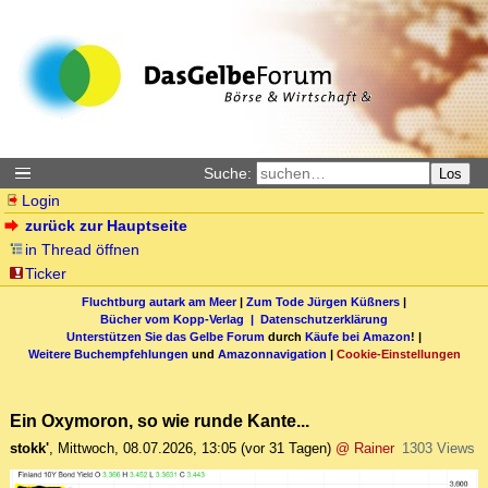
Suche:
Los
Login
zurück zur Hauptseite
in Thread öffnen
Ticker
Fluchtburg autark am Meer
|
Zum Tode Jürgen Küßners
|
Bücher vom Kopp-Verlag |
Datenschutzerklärung
Unterstützen Sie das Gelbe Forum
durch
Käufe bei Amazon
! |
Weitere Buchempfehlungen
und
Amazonnavigation
|
Cookie-Einstellungen
Ein Oxymoron, so wie runde Kante...
stokk'
,
Mittwoch, 08.07.2026, 13:05
(vor 31 Tagen)
@ Rainer
1303 Views