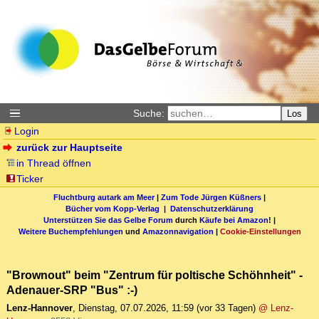
Suche:
Los
Login
zurück zur Hauptseite
in Thread öffnen
Ticker
Fluchtburg autark am Meer
|
Zum Tode Jürgen Küßners
|
Bücher vom Kopp-Verlag |
Datenschutzerklärung
Unterstützen Sie das Gelbe Forum
durch
Käufe bei Amazon
! |
Weitere Buchempfehlungen
und
Amazonnavigation
|
Cookie-Einstellungen
"Brownout" beim "Zentrum für poltische Schöhnheit" -
Adenauer-SRP "Bus" :-)
Lenz-Hannover
,
Dienstag, 07.07.2026, 11:59
(vor 33 Tagen)
@ Lenz-