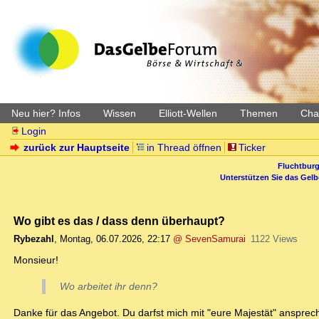
Neu hier? Infos
Wissen
Elliott-Wellen
Themen
Char
Login
zurück zur Hauptseite
in Thread öffnen
Ticker
Fluchtburg
Unterstützen Sie das Gel
Wo gibt es das / dass denn überhaupt?
Rybezahl
,
Montag, 06.07.2026, 22:17
@ SevenSamurai
1122 Views
Monsieur!
Wo arbeitet ihr denn?
Danke für das Angebot. Du darfst mich mit "eure Majestät" ansprec