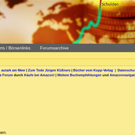
ts / Börsenlinks
Forumsarchive
 autark am Meer
|
Zum Tode Jürgen Küßners
|
Bücher vom Kopp-Verlag |
Datenschut
be Forum
durch
Käufe bei Amazon
! |
Weitere Buchempfehlungen
und
Amazonnavigat
hen.