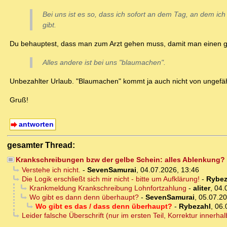
Bei uns ist es so, dass ich sofort an dem Tag, an dem ic
gibt.
Du behauptest, dass man zum Arzt gehen muss, damit man einen 
Alles andere ist bei uns "blaumachen".
Unbezahlter Urlaub. "Blaumachen" kommt ja auch nicht von ungefä
Gruß!
antworten
gesamter Thread:
Krankschreibungen bzw der gelbe Schein: alles Ablenkung?
Verstehe ich nicht.
-
SevenSamurai
,
04.07.2026, 13:46
Die Logik erschließt sich mir nicht - bitte um Aufklärung!
-
Rybez
Krankmeldung Krankschreibung Lohnfortzahlung
-
aliter
,
04.
Wo gibt es dann denn überhaupt?
-
SevenSamurai
,
05.07.20
Wo gibt es das / dass denn überhaupt?
-
Rybezahl
,
06.
Leider falsche Überschrift (nur im ersten Teil, Korrektur innerhal