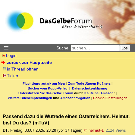
Suche:
Los
Login
zurück zur Hauptseite
in Thread öffnen
Ticker
Fluchtburg autark am Meer
|
Zum Tode Jürgen Küßners
|
Bücher vom Kopp-Verlag |
Datenschutzerklärung
Unterstützen Sie das Gelbe Forum
durch
Käufe bei Amazon
! |
Weitere Buchempfehlungen
und
Amazonnavigation
|
Cookie-Einstellungen
Passend dazu die Wutrede eines Österreichers. Helmut,
bist Du das? (mTuV)
DT
,
Freitag, 03.07.2026, 23:28
(vor 37 Tagen)
@ helmut-1
2124 Views