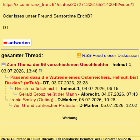
https://x.com/franz_franz64/status/2072713061652140048/video/1
Oder isses unser Freund Sensortime ErichB?
DT
antworten
gesamter Thread:
RSS-Feed dieser Diskussion
Zum Thema der 66 verschiedenen Geschlechter
-
helmut-1
,
03.07.2026, 13:48
Passend dazu die Wutrede eines Österreichers. Helmut, bist
Du das? (mTuV)
-
DT
,
03.07.2026, 23:28
Bin ich natürlich nicht
-
helmut-1
,
04.07.2026, 06:15
Gerald Grosz heißt der Mann
-
Albrecht
,
04.07.2026, 07:43
Ironie Smiley (Outing)
-
D-Marker
,
05.07.2026, 10:26
Auf Grund zahlreicher Proteste
-
D-Marker
,
05.07.2026, 12:02
Werbung
257404 Einträge in 18365 Threads, 975 registrierte Benutzer, 4019 Benutzer online (6