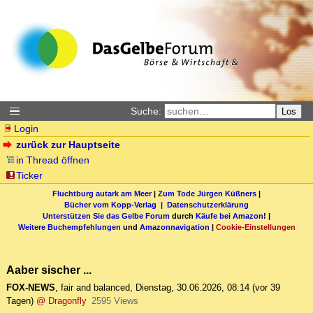
Suche:
Los
Login
zurück zur Hauptseite
in Thread öffnen
Ticker
Fluchtburg autark am Meer
|
Zum Tode Jürgen Küßners
|
Bücher vom Kopp-Verlag |
Datenschutzerklärung
Unterstützen Sie das Gelbe Forum
durch
Käufe bei Amazon
! |
Weitere Buchempfehlungen
und
Amazonnavigation
|
Cookie-Einstellungen
Aaber sischer ...
FOX-NEWS
,
fair and balanced
,
Dienstag, 30.06.2026, 08:14
(vor 39
Tagen)
@ Dragonfly
2595 Views