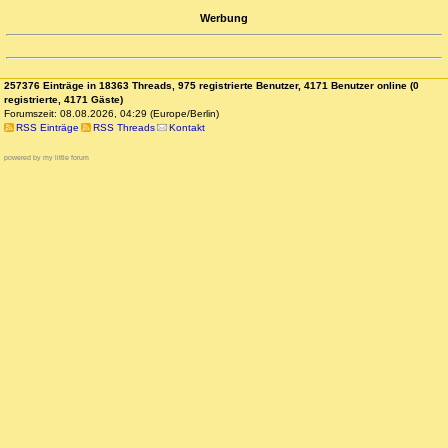
Werbung
257376 Einträge in 18363 Threads, 975 registrierte Benutzer, 4171 Benutzer online (0
registrierte, 4171 Gäste)
Forumszeit: 08.08.2026, 04:29 (Europe/Berlin)
RSS Einträge
RSS Threads
Kontakt
powered by my little forum