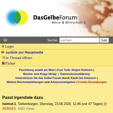
Suche:
Los
Login
zurück zur Hauptseite
in Thread öffnen
Ticker
Fluchtburg autark am Meer
|
Zum Tode Jürgen Küßners
|
Bücher vom Kopp-Verlag |
Datenschutzerklärung
Unterstützen Sie das Gelbe Forum
durch
Käufe bei Amazon
! |
Weitere Buchempfehlungen
und
Amazonnavigation
|
Cookie-Einstellungen
Passt irgendwie dazu
helmut-1
,
Siebenbürgen
,
Dienstag, 23.06.2026, 11:46
(vor 47 Tagen)
@
XERXES
1683 Views