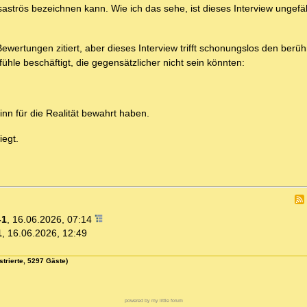
aströs bezeichnen kann. Wie ich das sehe, ist dieses Interview ungefä
wertungen zitiert, aber dieses Interview trifft schonungslos den ber
hle beschäftigt, die gegensätzlicher nicht sein könnten:
inn für die Realität bewahrt haben.
iegt.
-1
,
16.06.2026, 07:14
1
,
16.06.2026, 12:49
strierte, 5297 Gäste)
powered by my little forum