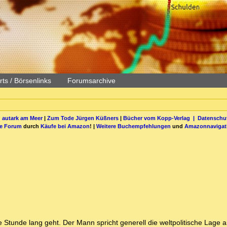
ts / Börsenlinks
Forumsarchive
 autark am Meer
|
Zum Tode Jürgen Küßners
|
Bücher vom Kopp-Verlag |
Datenschut
be Forum
durch
Käufe bei Amazon
! |
Weitere Buchempfehlungen
und
Amazonnavigat
ne Stunde lang geht. Der Mann spricht generell die weltpolitische Lage 