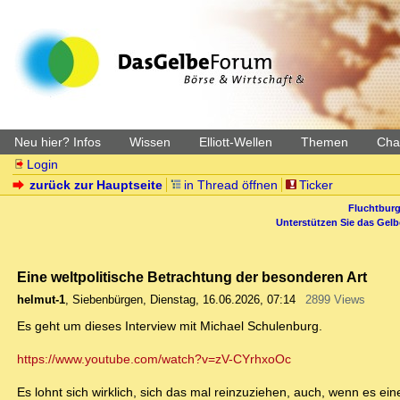
Neu hier? Infos
Wissen
Elliott-Wellen
Themen
Char
Login
zurück zur Hauptseite
in Thread öffnen
Ticker
Fluchtburg
Unterstützen Sie das Gel
Eine weltpolitische Betrachtung der besonderen Art
helmut-1
,
Siebenbürgen
,
Dienstag, 16.06.2026, 07:14
2899 Views
Es geht um dieses Interview mit Michael Schulenburg.
https://www.youtube.com/watch?v=zV-CYrhxoOc
Es lohnt sich wirklich, sich das mal reinzuziehen, auch, wenn es ei