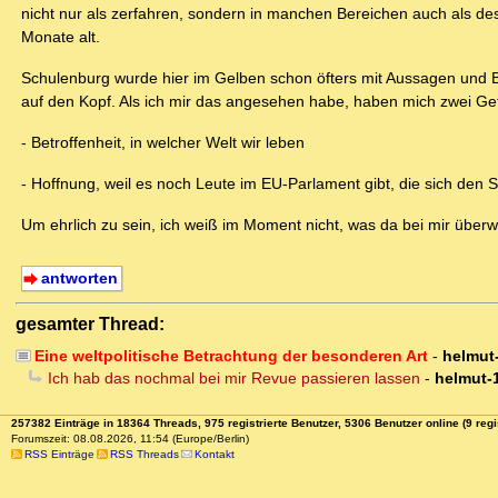
nicht nur als zerfahren, sondern in manchen Bereichen auch als des
Monate alt.
Schulenburg wurde hier im Gelben schon öfters mit Aussagen und Be
auf den Kopf. Als ich mir das angesehen habe, haben mich zwei Gefü
- Betroffenheit, in welcher Welt wir leben
- Hoffnung, weil es noch Leute im EU-Parlament gibt, die sich den S
Um ehrlich zu sein, ich weiß im Moment nicht, was da bei mir überw
antworten
gesamter Thread:
Eine weltpolitische Betrachtung der besonderen Art
-
helmut
Ich hab das nochmal bei mir Revue passieren lassen
-
helmut-
257382 Einträge in 18364 Threads, 975 registrierte Benutzer, 5306 Benutzer online (9 regi
Forumszeit: 08.08.2026, 11:54 (Europe/Berlin)
RSS Einträge
RSS Threads
Kontakt