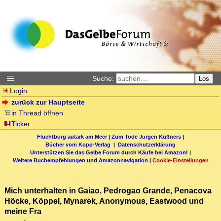
Suche:
Los
Login
zurück zur Hauptseite
in Thread öffnen
Ticker
Fluchtburg autark am Meer
|
Zum Tode Jürgen Küßners
|
Bücher vom Kopp-Verlag |
Datenschutzerklärung
Unterstützen Sie das Gelbe Forum
durch
Käufe bei Amazon
! |
Weitere Buchempfehlungen
und
Amazonnavigation
|
Cookie-Einstellungen
Mich unterhalten in Gaiao, Pedrogao Grande, Penacova
Höcke, Köppel, Mynarek, Anonymous, Eastwood und
meine Fra