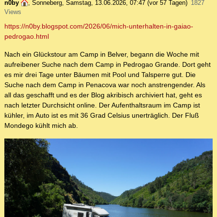
n0by
,
Sonneberg
,
Samstag, 13.06.2026, 07:47
(vor 57 Tagen)
1827
Views
https://n0by.blogspot.com/2026/06/mich-unterhalten-in-gaiao-
pedrogao.html
Nach ein Glückstour am Camp in Belver, begann die Woche mit
aufreibener Suche nach dem Camp in Pedrogao Grande. Dort geht
es mir drei Tage unter Bäumen mit Pool und Talsperre gut. Die
Suche nach dem Camp in Penacova war noch anstrengender. Als
all das geschafft und es der Blog akribisch archiviert hat, geht es
nach letzter Durchsicht online. Der Aufenthaltsraum im Camp ist
kühler, im Auto ist es mit 36 Grad Celsius unerträglich. Der Fluß
Mondego kühlt mich ab.