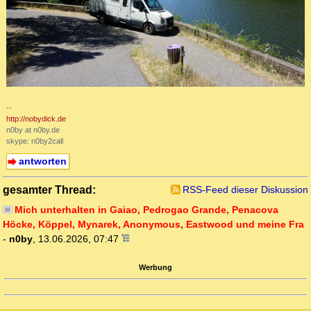
--
http://nobydick.de
n0by at n0by.de
skype: n0by2call
antworten
gesamter Thread:
RSS-Feed dieser Diskussion
Mich unterhalten in Gaiao, Pedrogao Grande, Penacova
Höcke, Köppel, Mynarek, Anonymous, Eastwood und meine Fra
-
n0by
,
13.06.2026, 07:47
Werbung