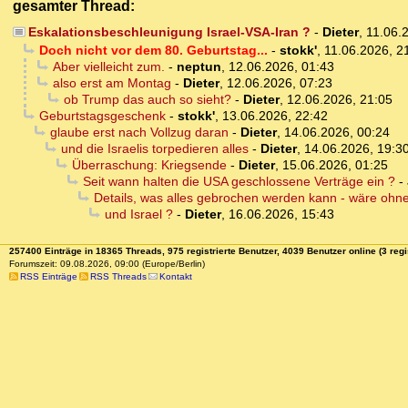
gesamter Thread:
Eskalationsbeschleunigung Israel-VSA-Iran ?
-
Dieter
,
11.06.
Doch nicht vor dem 80. Geburtstag...
-
stokk'
,
11.06.2026, 2
Aber vielleicht zum.
-
neptun
,
12.06.2026, 01:43
also erst am Montag
-
Dieter
,
12.06.2026, 07:23
ob Trump das auch so sieht?
-
Dieter
,
12.06.2026, 21:05
Geburtstagsgeschenk
-
stokk'
,
13.06.2026, 22:42
glaube erst nach Vollzug daran
-
Dieter
,
14.06.2026, 00:24
und die Israelis torpedieren alles
-
Dieter
,
14.06.2026, 19:3
Überraschung: Kriegsende
-
Dieter
,
15.06.2026, 01:25
Seit wann halten die USA geschlossene Verträge ein ?
-
Details, was alles gebrochen werden kann - wäre ohne
und Israel ?
-
Dieter
,
16.06.2026, 15:43
257400 Einträge in 18365 Threads, 975 registrierte Benutzer, 4039 Benutzer online (3 regi
Forumszeit: 09.08.2026, 09:00 (Europe/Berlin)
RSS Einträge
RSS Threads
Kontakt