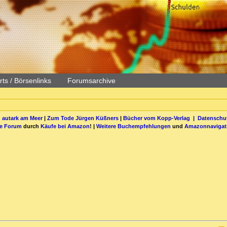
ts / Börsenlinks
Forumsarchive
 autark am Meer
|
Zum Tode Jürgen Küßners
|
Bücher vom Kopp-Verlag |
Datenschut
be Forum
durch
Käufe bei Amazon
! |
Weitere Buchempfehlungen
und
Amazonnavigat