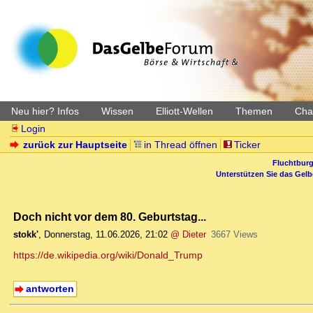
Neu hier? Infos
Wissen
Elliott-Wellen
Themen
Char
Login
zurück zur Hauptseite
in Thread öffnen
Ticker
Fluchtburg
Unterstützen Sie das Gel
Doch nicht vor dem 80. Geburtstag...
stokk'
,
Donnerstag, 11.06.2026, 21:02
@ Dieter
3667 Views
https://de.wikipedia.org/wiki/Donald_Trump
antworten