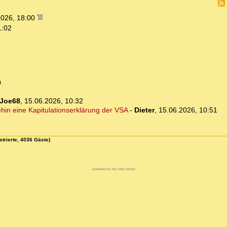
2026, 18:00
1:02
0
Joe68
,
15.06.2026, 10:32
hin eine Kapitulationserklärung der VSA
-
Dieter
,
15.06.2026, 10:51
strierte, 4036 Gäste)
powered by my little forum