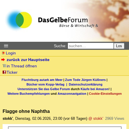
Suche:
Los
Login
zurück zur Hauptseite
in Thread öffnen
Ticker
Fluchtburg autark am Meer
|
Zum Tode Jürgen Küßners
|
Bücher vom Kopp-Verlag |
Datenschutzerklärung
Unterstützen Sie das Gelbe Forum
durch
Käufe bei Amazon
! |
Weitere Buchempfehlungen
und
Amazonnavigation
|
Cookie-Einstellungen
Flagge ohne Naphtha
stokk'
,
Dienstag, 02.06.2026, 23:00
(vor 68 Tagen)
@ stokk'
2969 Views