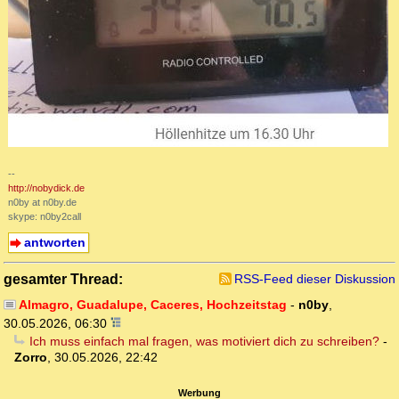
--
http://nobydick.de
n0by at n0by.de
skype: n0by2call
antworten
gesamter Thread:
RSS-Feed dieser Diskussion
Almagro, Guadalupe, Caceres, Hochzeitstag
-
n0by
,
30.05.2026, 06:30
Ich muss einfach mal fragen, was motiviert dich zu schreiben?
-
Zorro
,
30.05.2026, 22:42
Werbung