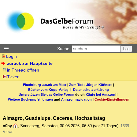
Suche:
Los
Login
zurück zur Hauptseite
in Thread öffnen
Ticker
Fluchtburg autark am Meer
|
Zum Tode Jürgen Küßners
|
Bücher vom Kopp-Verlag |
Datenschutzerklärung
Unterstützen Sie das Gelbe Forum
durch
Käufe bei Amazon
! |
Weitere Buchempfehlungen
und
Amazonnavigation
|
Cookie-Einstellungen
Almagro, Guadalupe, Caceres, Hochzeitstag
n0by
,
Sonneberg
,
Samstag, 30.05.2026, 06:30
(vor 71 Tagen)
1639
Views