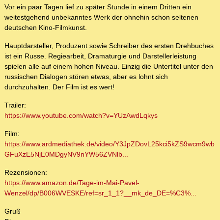
Vor ein paar Tagen lief zu später Stunde in einem Dritten ein
weitestgehend unbekanntes Werk der ohnehin schon seltenen
deutschen Kino-Filmkunst.
Hauptdarsteller, Produzent sowie Schreiber des ersten Drehbuches
ist ein Russe. Regiearbeit, Dramaturgie und Darstellerleistung
spielen alle auf einem hohen Niveau. Einzig die Untertitel unter den
russischen Dialogen stören etwas, aber es lohnt sich
durchzuhalten. Der Film ist es wert!
Trailer:
https://www.youtube.com/watch?v=YUzAwdLqkys
Film:
https://www.ardmediathek.de/video/Y3JpZDovL25kci5kZS9wcm9wb
GFuXzE5NjE0MDgyNV9nYW56ZVNlb...
Rezensionen:
https://www.amazon.de/Tage-im-Mai-Pavel-
Wenzel/dp/B006WVESKE/ref=sr_1_1?__mk_de_DE=%C3%...
Gruß