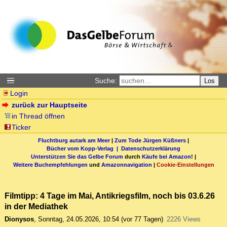
Suche:
Los
Login
zurück zur Hauptseite
in Thread öffnen
Ticker
Fluchtburg autark am Meer
|
Zum Tode Jürgen Küßners
|
Bücher vom Kopp-Verlag |
Datenschutzerklärung
Unterstützen Sie das Gelbe Forum
durch
Käufe bei Amazon
! |
Weitere Buchempfehlungen
und
Amazonnavigation
|
Cookie-Einstellungen
Filmtipp: 4 Tage im Mai, Antikriegsfilm, noch bis 03.6.26
in der Mediathek
Dionysos
,
Sonntag, 24.05.2026, 10:54
(vor 77 Tagen)
2226 Views