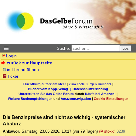
Suche:
Los
Login
zurück zur Hauptseite
in Thread öffnen
Ticker
Fluchtburg autark am Meer
|
Zum Tode Jürgen Küßners
|
Bücher vom Kopp-Verlag |
Datenschutzerklärung
Unterstützen Sie das Gelbe Forum
durch
Käufe bei Amazon
! |
Weitere Buchempfehlungen
und
Amazonnavigation
|
Cookie-Einstellungen
Die Benzinpreise sind nicht so wichtig - systemischer
Absturz
Ankawor
,
Samstag, 23.05.2026, 10:17
(vor 79 Tagen)
@ stokk'
3239