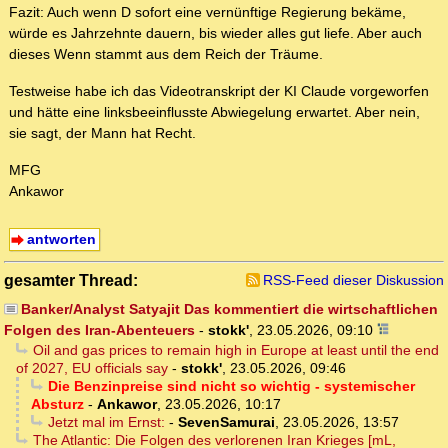
Fazit: Auch wenn D sofort eine vernünftige Regierung bekäme,
würde es Jahrzehnte dauern, bis wieder alles gut liefe. Aber auch
dieses Wenn stammt aus dem Reich der Träume.
Testweise habe ich das Videotranskript der KI Claude vorgeworfen
und hätte eine linksbeeinflusste Abwiegelung erwartet. Aber nein,
sie sagt, der Mann hat Recht.
MFG
Ankawor
antworten
gesamter Thread:
RSS-Feed dieser Diskussion
Banker/Analyst Satyajit Das kommentiert die wirtschaftlichen
Folgen des Iran-Abenteuers
-
stokk'
,
23.05.2026, 09:10
Oil and gas prices to remain high in Europe at least until the end
of 2027, EU officials say
-
stokk'
,
23.05.2026, 09:46
Die Benzinpreise sind nicht so wichtig - systemischer
Absturz
-
Ankawor
,
23.05.2026, 10:17
Jetzt mal im Ernst:
-
SevenSamurai
,
23.05.2026, 13:57
The Atlantic: Die Folgen des verlorenen Iran Krieges [mL,