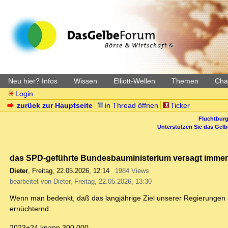
Neu hier? Infos
Wissen
Elliott-Wellen
Themen
Char
Login
zurück zur Hauptseite
in Thread öffnen
Ticker
Fluchtburg
Unterstützen Sie das Gel
das SPD-geführte Bundesbauministerium versagt imme
Dieter
,
Freitag, 22.05.2026, 12:14
1984 Views
bearbeitet von Dieter, Freitag, 22.05.2026, 13:30
Wenn man bedenkt, daß das langjährige Ziel unserer Regierungen 
ernüchternd:
2023+24 knapp 300.000