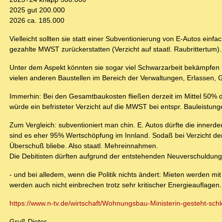
2025 gut 200.000
2026 ca. 185.000
Vielleicht sollten sie statt einer Subventionierung von E-Autos einf
gezahlte MWST zurückerstatten (Verzicht auf staatl. Raubrittertum).
Unter dem Aspekt könnten sie sogar viel Schwarzarbeit bekämpfen u
vielen anderen Baustellen im Bereich der Verwaltungen, Erlassen,
Immerhin: Bei den Gesamtbaukosten fließen derzeit im Mittel 50% 
würde ein befristeter Verzicht auf die MWST bei entspr. Bauleistu
Zum Vergleich: subventioniert man chin. E. Autos dürfte die innerd
sind es eher 95% Wertschöpfung im Innland. Sodaß bei Verzicht d
Überschuß bliebe. Also staatl. Mehreinnahmen.
Die Debitisten dürften aufgrund der entstehenden Neuverschuldung e
- und bei alledem, wenn die Politik nichts ändert: Mieten werden m
werden auch nicht einbrechen trotz sehr kritischer Energieauflagen.
https://www.n-tv.de/wirtschaft/Wohnungsbau-Ministerin-gesteht-schl
Gruß Dieter