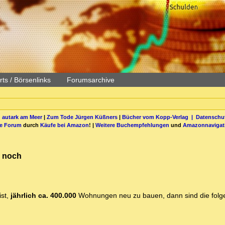
ts / Börsenlinks
Forumsarchive
 autark am Meer
|
Zum Tode Jürgen Küßners
|
Bücher vom Kopp-Verlag |
Datenschut
be Forum
durch
Käufe bei Amazon
! |
Weitere Buchempfehlungen
und
Amazonnavigat
r noch
ist,
jährlich ca. 400.000
Wohnungen neu zu bauen, dann sind die folg