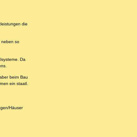
leistungen die
n neben so
alsysteme. Da
ens.
% aber beim Bau
en ein staatl.
ungen/Häuser