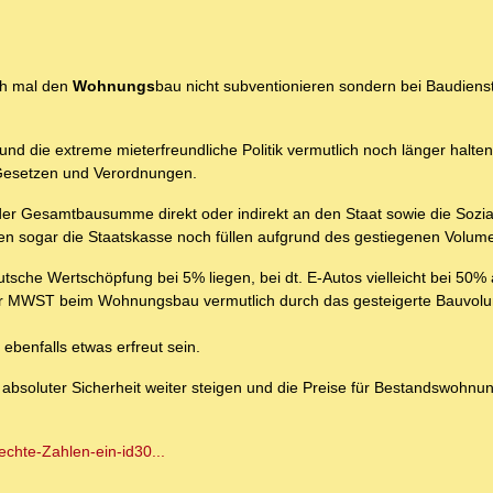
ach mal den
Wohnungs
bau nicht subventionieren sondern bei Baudienst
nd die extreme mieterfreundliche Politik vermutlich noch länger halte
 Gesetzen und Verordnungen.
der Gesamtbausumme direkt oder indirekt an den Staat sowie die Sozi
ngen sogar die Staatskasse noch füllen aufgrund des gestiegenen Volum
eutsche Wertschöpfung bei 5% liegen, bei dt. E-Autos vielleicht bei 50
er MWST beim Wohnungsbau vermutlich durch das gesteigerte Bauvolum
benfalls etwas erfreut sein.
it absoluter Sicherheit weiter steigen und die Preise für Bestandswohn
echte-Zahlen-ein-id30...