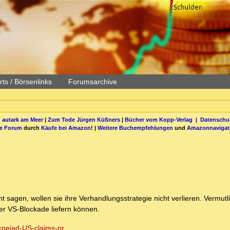
ts / Börsenlinks
Forumsarchive
 autark am Meer
|
Zum Tode Jürgen Küßners
|
Bücher vom Kopp-Verlag |
Datenschut
be Forum
durch
Käufe bei Amazon
! |
Weitere Buchempfehlungen
und
Amazonnavigat
 sagen, wollen sie ihre Verhandlungsstrategie nicht verlieren. Vermutli
r VS-Blockade liefern können.
knejad-US-claims-pr...