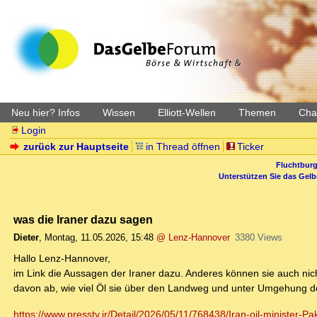
Neu hier? Infos
Wissen
Elliott-Wellen
Themen
Char
Login
zurück zur Hauptseite
in Thread öffnen
Ticker
Fluchtburg
Unterstützen Sie das Gel
was die Iraner dazu sagen
Dieter
,
Montag, 11.05.2026, 15:48
@ Lenz-Hannover
3380 Views
Hallo Lenz-Hannover,
im Link die Aussagen der Iraner dazu. Anderes können sie auch nicht
davon ab, wie viel Öl sie über den Landweg und unter Umgehung de
https://www.presstv.ir/Detail/2026/05/11/768438/Iran-oil-minister-Pa