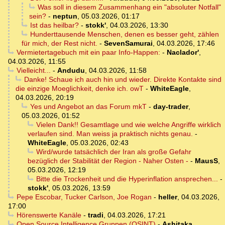
Was soll in diesem Zusammenhang ein "absoluter Notfall"
sein?
-
neptun
,
05.03.2026, 01:17
Ist das heilbar?
-
stokk'
,
04.03.2026, 13:30
Hunderttausende Menschen, denen es besser geht, zählen
für mich, der Rest nicht.
-
SevenSamurai
,
04.03.2026, 17:46
Vermietertagebuch mit ein paar Info-Happen:
-
Naclador'
,
04.03.2026, 11:55
Vielleicht...
-
Andudu
,
04.03.2026, 11:58
Danke! Schaue ich auch hin und wieder. Direkte Kontakte sind
die einzige Moeglichkeit, denke ich. owT
-
WhiteEagle
,
04.03.2026, 20:19
Yes und Angebot an das Forum mkT
-
day-trader
,
05.03.2026, 01:52
Vielen Dank!! Gesamtlage und wie welche Angriffe wirklich
verlaufen sind. Man weiss ja praktisch nichts genau.
-
WhiteEagle
,
05.03.2026, 02:43
Wird/wurde tatsächlich der Iran als große Gefahr
bezüglich der Stabilität der Region - Naher Osten -
-
MausS
,
05.03.2026, 12:19
Bitte die Trockenheit und die Hyperinflation ansprechen...
-
stokk'
,
05.03.2026, 13:59
Pepe Escobar, Tucker Carlson, Joe Rogan
-
heller
,
04.03.2026,
17:00
Hörenswerte Kanäle
-
tradi
,
04.03.2026, 17:21
Open Source Intelligence Gruppen (OSINT)
-
Ashitaka
,