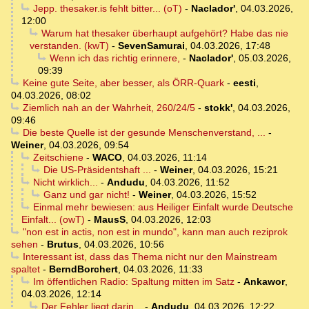
Jepp. thesaker.is fehlt bitter... (oT)
-
Naclador'
,
04.03.2026,
12:00
Warum hat thesaker überhaupt aufgehört? Habe das nie
verstanden. (kwT)
-
SevenSamurai
,
04.03.2026, 17:48
Wenn ich das richtig erinnere,
-
Naclador'
,
05.03.2026,
09:39
Keine gute Seite, aber besser, als ÖRR-Quark
-
eesti
,
04.03.2026, 08:02
Ziemlich nah an der Wahrheit, 260/24/5
-
stokk'
,
04.03.2026,
09:46
Die beste Quelle ist der gesunde Menschenverstand, ...
-
Weiner
,
04.03.2026, 09:54
Zeitschiene
-
WACO
,
04.03.2026, 11:14
Die US-Präsidentshaft ...
-
Weiner
,
04.03.2026, 15:21
Nicht wirklich...
-
Andudu
,
04.03.2026, 11:52
Ganz und gar nicht!
-
Weiner
,
04.03.2026, 15:52
Einmal mehr bewiesen: aus Heiliger Einfalt wurde Deutsche
Einfalt... (owT)
-
MausS
,
04.03.2026, 12:03
"non est in actis, non est in mundo", kann man auch reziprok
sehen
-
Brutus
,
04.03.2026, 10:56
Interessant ist, dass das Thema nicht nur den Mainstream
spaltet
-
BerndBorchert
,
04.03.2026, 11:33
Im öffentlichen Radio: Spaltung mitten im Satz
-
Ankawor
,
04.03.2026, 12:14
Der Fehler liegt darin...
-
Andudu
,
04.03.2026, 12:22