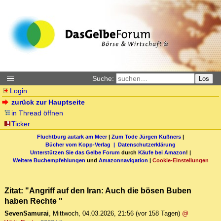
Suche:
Los
Login
zurück zur Hauptseite
in Thread öffnen
Ticker
Fluchtburg autark am Meer
|
Zum Tode Jürgen Küßners
|
Bücher vom Kopp-Verlag |
Datenschutzerklärung
Unterstützen Sie das Gelbe Forum
durch
Käufe bei Amazon
! |
Weitere Buchempfehlungen
und
Amazonnavigation
|
Cookie-Einstellungen
Zitat: "Angriff auf den Iran: Auch die bösen Buben
haben Rechte "
SevenSamurai
,
Mittwoch, 04.03.2026, 21:56
(vor 158 Tagen)
@