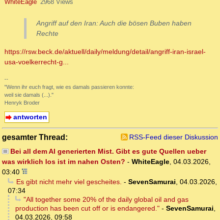
WhiteEagle
2968 Views
Angriff auf den Iran: Auch die bösen Buben haben
Rechte
https://rsw.beck.de/aktuell/daily/meldung/detail/angriff-iran-israel-
usa-voelkerrecht-g...
--
"Wenn ihr euch fragt, wie es damals passieren konnte:
weil sie damals (...)."
Henryk Broder
antworten
gesamter Thread:
RSS-Feed dieser Diskussion
Bei all dem AI generierten Mist. Gibt es gute Quellen ueber
was wirklich los ist im nahen Osten?
-
WhiteEagle
,
04.03.2026,
03:40
Es gibt nicht mehr viel gescheites.
-
SevenSamurai
,
04.03.2026,
07:34
"All together some 20% of the daily global oil and gas
production has been cut off or is endangered."
-
SevenSamurai
,
04.03.2026, 09:58