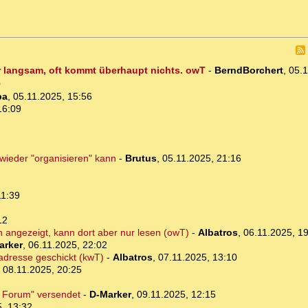
 langsam, oft kommt überhaupt nichts. owT
-
BerndBorchert
,
05.1
0
ba
,
05.11.2025, 15:56
16:09
ieder "organisieren" kann
-
Brutus
,
05.11.2025, 21:16
11:39
12
 angezeigt, kann dort aber nur lesen (owT)
-
Albatros
,
06.11.2025, 1
arker
,
06.11.2025, 22:02
-adresse geschickt (kwT)
-
Albatros
,
07.11.2025, 13:10
,
08.11.2025, 20:25
e Forum" versendet
-
D-Marker
,
09.11.2025, 12:15
, 13:32