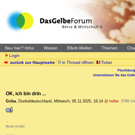
Neu hier? Infos
Wissen
Elliott-Wellen
Themen
Char
Login
zurück zur Hauptseite
in Thread öffnen
Ticker
Fluchtburg
Unterstützen Sie das Gel
OK, ich bin drin ...
Griba
,
Dunkeldeutschland
,
Mittwoch, 05.11.2025, 16:14
@ heller
3789 Vi
--
Beste Grüße