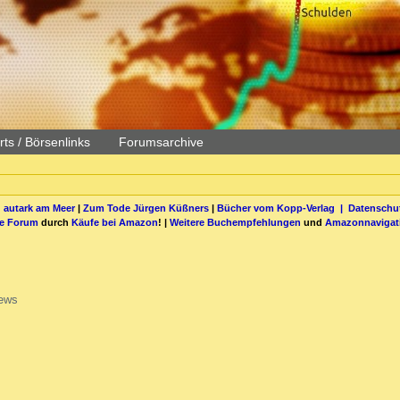
ts / Börsenlinks
Forumsarchive
 autark am Meer
|
Zum Tode Jürgen Küßners
|
Bücher vom Kopp-Verlag |
Datenschut
be Forum
durch
Käufe bei Amazon
! |
Weitere Buchempfehlungen
und
Amazonnavigat
ews