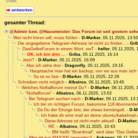
GRIBA
antworten
gesamter Thread:
@Admin bzw. @Hausmeister: Das Forum ist seit gestern sehr
Wer nicht hören will, muss fühlen
-
D-Marker
,
05.11.2025, 13:5
Die angegebene Telegram-Adresse ist nicht zu finden...
-
Gri
DasGelbeForum in einem Wort. owT
-
heller
,
05.11.2025, 
OK, ich bin drin ...
-
Griba
,
05.11.2025, 16:14
Jetzt?
-
D-Marker
,
05.11.2025, 16:09
Also ich sehe drei
-
Dragonfly
,
05.11.2025, 19:15
Hauptsache man hat ein backup, von wo aus man sich w
So ist es fast
-
D-Marker
,
05.11.2025, 22:28
Schreiben nicht möglich
-
Albatros
,
06.11.2025, 10:45
Welches Notfallforum meinst Du?
-
D-Marker
,
06.11.2025, 
"Notfallforum"
-
Albatros
,
06.11.2025, 13:02
Bei Telegram suchen nach
-
D-Marker
,
06.11.2025, 13:
Ich bin im richtigen Forum, bekomme 118 Abonnenten
Da Du der Einzige bist, der etwas bemängelt,
-
D-M
Ich habe dir eine mail an deine ubuntu/kabelmail
Diese Adresse ist nicht mehr aktuell
-
D-Marker
RE:
-
Albatros
,
09.11.2025, 10:43
BM heißt "Boardmail", wird über "Das Gelb
Was ist aus MAX200 geworden?
-
Ankawor
,
06.11.2025