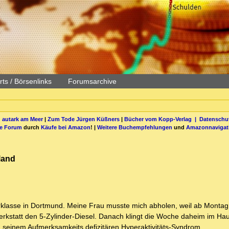
ts / Börsenlinks
Forumsarchive
 autark am Meer
|
Zum Tode Jürgen Küßners
|
Bücher vom Kopp-Verlag |
Datenschut
be Forum
durch
Käufe bei Amazon
! |
Weitere Buchempfehlungen
und
Amazonnavigat
land
rklasse in Dortmund. Meine Frau musste mich abholen, weil ab Monta
Werkstatt den 5-Zylinder-Diesel. Danach klingt die Woche daheim im Ha
 seinem Aufmerksamkeits defizitären Hyperaktivitäts-Syndrom.