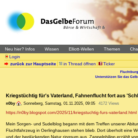
Neu hier? Infos
Wissen
Elliott-Wellen
Themen
Char
Login
zurück zur Hauptseite
in Thread öffnen
Ticker
Fluchtburg
Unterstützen Sie das Gel
Kriegstüchtig für's Vaterland, Fahnenflucht fort aus 'Sch
n0by
,
Sonneberg
,
Samstag, 01.11.2025, 09:05
4172 Views
https://n0by.blogspot.com/2025/11/kriegstuchtig-furs-vaterland.html
Mein Sorgen- und Sudelblog begann mit dem Treffen unserer Abitu
Fluchtfahrzeug in Oerlinghausen stehen blieb. Dort überholt eine 
und der beglückenden Natur ringsum aus. Zappelphilipp erzählt von