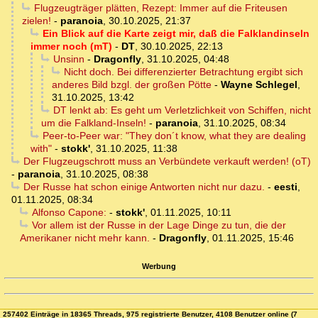
Flugzeugträger plätten, Rezept: Immer auf die Friteusen
zielen!
-
paranoia
,
30.10.2025, 21:37
Ein Blick auf die Karte zeigt mir, daß die Falklandinseln
immer noch (mT)
-
DT
,
30.10.2025, 22:13
Unsinn
-
Dragonfly
,
31.10.2025, 04:48
Nicht doch. Bei differenzierter Betrachtung ergibt sich
anderes Bild bzgl. der großen Pötte
-
Wayne Schlegel
,
31.10.2025, 13:42
DT lenkt ab: Es geht um Verletzlichkeit von Schiffen, nicht
um die Falkland-Inseln!
-
paranoia
,
31.10.2025, 08:34
Peer-to-Peer war: "They don´t know, what they are dealing
with"
-
stokk'
,
31.10.2025, 11:38
Der Flugzeugschrott muss an Verbündete verkauft werden! (oT)
-
paranoia
,
31.10.2025, 08:38
Der Russe hat schon einige Antworten nicht nur dazu.
-
eesti
,
01.11.2025, 08:34
Alfonso Capone:
-
stokk'
,
01.11.2025, 10:11
Vor allem ist der Russe in der Lage Dinge zu tun, die der
Amerikaner nicht mehr kann.
-
Dragonfly
,
01.11.2025, 15:46
Werbung
257402 Einträge in 18365 Threads, 975 registrierte Benutzer, 4108 Benutzer online (7