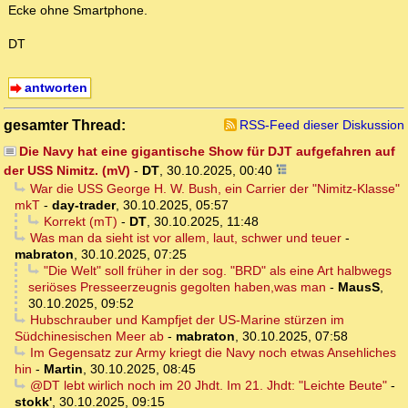
Ecke ohne Smartphone.
DT
antworten
gesamter Thread:
RSS-Feed dieser Diskussion
Die Navy hat eine gigantische Show für DJT aufgefahren auf
der USS Nimitz. (mV)
-
DT
,
30.10.2025, 00:40
War die USS George H. W. Bush, ein Carrier der "Nimitz-Klasse"
mkT
-
day-trader
,
30.10.2025, 05:57
Korrekt (mT)
-
DT
,
30.10.2025, 11:48
Was man da sieht ist vor allem, laut, schwer und teuer
-
mabraton
,
30.10.2025, 07:25
"Die Welt" soll früher in der sog. "BRD" als eine Art halbwegs
seriöses Presseerzeugnis gegolten haben,was man
-
MausS
,
30.10.2025, 09:52
Hubschrauber und Kampfjet der US-Marine stürzen im
Südchinesischen Meer ab
-
mabraton
,
30.10.2025, 07:58
Im Gegensatz zur Army kriegt die Navy noch etwas Ansehliches
hin
-
Martin
,
30.10.2025, 08:45
@DT lebt wirlich noch im 20 Jhdt. Im 21. Jhdt: "Leichte Beute"
-
stokk'
,
30.10.2025, 09:15