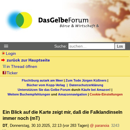
Suche:
Los
Login
zurück zur Hauptseite
in Thread öffnen
Ticker
Fluchtburg autark am Meer
|
Zum Tode Jürgen Küßners
|
Bücher vom Kopp-Verlag |
Datenschutzerklärung
Unterstützen Sie das Gelbe Forum
durch
Käufe bei Amazon
! |
Weitere Buchempfehlungen
und
Amazonnavigation
|
Cookie-Einstellungen
Ein Blick auf die Karte zeigt mir, daß die Falklandinseln
immer noch (mT)
DT
,
Donnerstag, 30.10.2025, 22:13
(vor 283 Tagen)
@ paranoia
3243