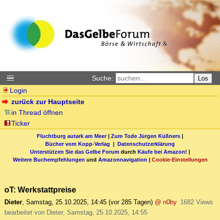
Suche:
Los
Login
zurück zur Hauptseite
in Thread öffnen
Ticker
Fluchtburg autark am Meer
|
Zum Tode Jürgen Küßners
|
Bücher vom Kopp-Verlag |
Datenschutzerklärung
Unterstützen Sie das Gelbe Forum
durch
Käufe bei Amazon
! |
Weitere Buchempfehlungen
und
Amazonnavigation
|
Cookie-Einstellungen
oT: Werkstattpreise
Dieter
,
Samstag, 25.10.2025, 14:45
(vor 285 Tagen)
@ n0by
1682 Views
bearbeitet von Dieter, Samstag, 25.10.2025, 14:55