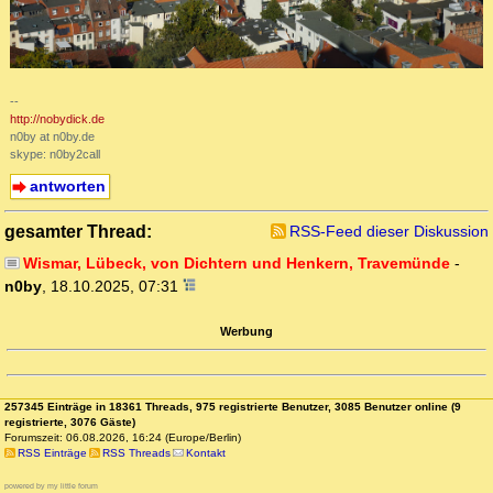
--
http://nobydick.de
n0by at n0by.de
skype: n0by2call
antworten
gesamter Thread:
RSS-Feed dieser Diskussion
Wismar, Lübeck, von Dichtern und Henkern, Travemünde
-
n0by
,
18.10.2025, 07:31
Werbung
257345 Einträge in 18361 Threads, 975 registrierte Benutzer, 3085 Benutzer online (9
registrierte, 3076 Gäste)
Forumszeit: 06.08.2026, 16:24 (Europe/Berlin)
RSS Einträge
RSS Threads
Kontakt
powered by my little forum