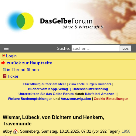
Suche:
Los
Login
zurück zur Hauptseite
in Thread öffnen
Ticker
Fluchtburg autark am Meer
|
Zum Tode Jürgen Küßners
|
Bücher vom Kopp-Verlag |
Datenschutzerklärung
Unterstützen Sie das Gelbe Forum
durch
Käufe bei Amazon
! |
Weitere Buchempfehlungen
und
Amazonnavigation
|
Cookie-Einstellungen
Wismar, Lübeck, von Dichtern und Henkern,
Travemünde
n0by
,
Sonneberg
,
Samstag, 18.10.2025, 07:31
(vor 292 Tagen)
1950