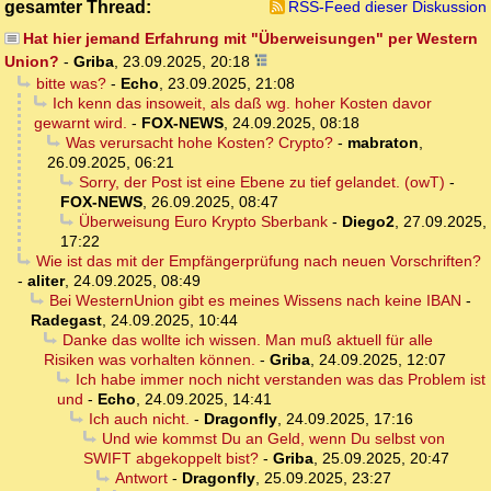
gesamter Thread:
RSS-Feed dieser Diskussion
Hat hier jemand Erfahrung mit "Überweisungen" per Western
Union?
-
Griba
,
23.09.2025, 20:18
bitte was?
-
Echo
,
23.09.2025, 21:08
Ich kenn das insoweit, als daß wg. hoher Kosten davor
gewarnt wird.
-
FOX-NEWS
,
24.09.2025, 08:18
Was verursacht hohe Kosten? Crypto?
-
mabraton
,
26.09.2025, 06:21
Sorry, der Post ist eine Ebene zu tief gelandet. (owT)
-
FOX-NEWS
,
26.09.2025, 08:47
Überweisung Euro Krypto Sberbank
-
Diego2
,
27.09.2025,
17:22
Wie ist das mit der Empfängerprüfung nach neuen Vorschriften?
-
aliter
,
24.09.2025, 08:49
Bei WesternUnion gibt es meines Wissens nach keine IBAN
-
Radegast
,
24.09.2025, 10:44
Danke das wollte ich wissen. Man muß aktuell für alle
Risiken was vorhalten können.
-
Griba
,
24.09.2025, 12:07
Ich habe immer noch nicht verstanden was das Problem ist
und
-
Echo
,
24.09.2025, 14:41
Ich auch nicht.
-
Dragonfly
,
24.09.2025, 17:16
Und wie kommst Du an Geld, wenn Du selbst von
SWIFT abgekoppelt bist?
-
Griba
,
25.09.2025, 20:47
Antwort
-
Dragonfly
,
25.09.2025, 23:27