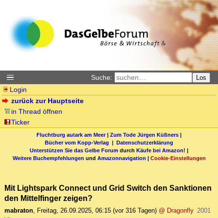
Suche:
Los
Login
zurück zur Hauptseite
in Thread öffnen
Ticker
Fluchtburg autark am Meer
|
Zum Tode Jürgen Küßners
|
Bücher vom Kopp-Verlag |
Datenschutzerklärung
Unterstützen Sie das Gelbe Forum
durch
Käufe bei Amazon
! |
Weitere Buchempfehlungen
und
Amazonnavigation
|
Cookie-Einstellungen
Mit Lightspark Connect und Grid Switch den Sanktionen
den Mittelfinger zeigen?
mabraton
,
Freitag, 26.09.2025, 06:15
(vor 316 Tagen)
@ Dragonfly
2001