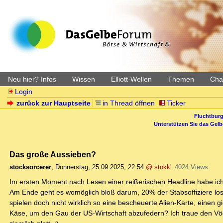
Neu hier? Infos
Wissen
Elliott-Wellen
Themen
Char
Login
zurück zur Hauptseite
in Thread öffnen
Ticker
Fluchtburg
Unterstützen Sie das Gel
Das große Aussieben?
stocksorcerer
,
Donnerstag, 25.09.2025, 22:54
@ stokk'
4024 Views
Im ersten Moment nach Lesen einer reißerischen Headline habe ich
Am Ende geht es womöglich bloß darum, 20% der Stabsoffiziere losz
spielen doch nicht wirklich so eine bescheuerte Alien-Karte, einen g
Käse, um den Gau der US-Wirtschaft abzufedern? Ich traue den Vö