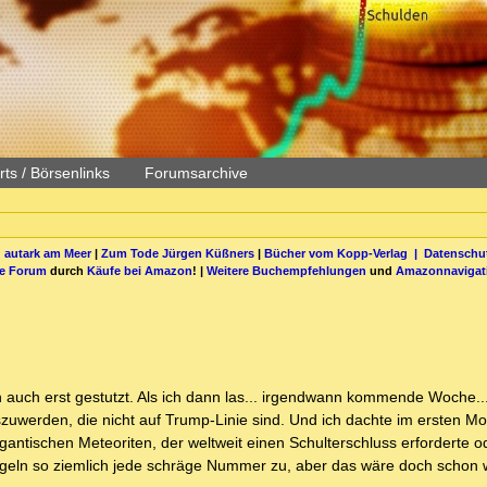
ts / Börsenlinks
Forumsarchive
 autark am Meer
|
Zum Tode Jürgen Küßners
|
Bücher vom Kopp-Verlag |
Datenschut
be Forum
durch
Käufe bei Amazon
! |
Weitere Buchempfehlungen
und
Amazonnavigat
 auch erst gestutzt. Als ich dann las... irgendwann kommende Woche..
uwerden, die nicht auf Trump-Linie sind. Und ich dachte im ersten Mo
igantischen Meteoriten, der weltweit einen Schulterschluss erforderte o
geln so ziemlich jede schräge Nummer zu, aber das wäre doch schon w