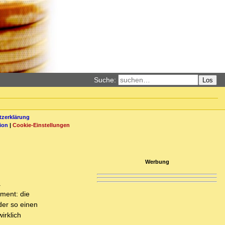
Suche:
Los
zerklärung
ion
|
Cookie-Einstellungen
Werbung
.
ment: die
der so einen
irklich