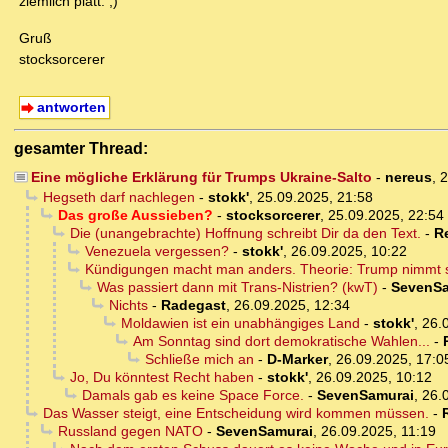
ziemlich platt. ;)
Gruß
stocksorcerer
antworten
gesamter Thread:
Eine mögliche Erklärung für Trumps Ukraine-Salto
-
nereus
,
2
Hegseth darf nachlegen
-
stokk'
,
25.09.2025, 21:58
Das große Aussieben?
-
stocksorcerer
,
25.09.2025, 22:54
Die (unangebrachte) Hoffnung schreibt Dir da den Text.
-
R
Venezuela vergessen?
-
stokk'
,
26.09.2025, 10:22
Kündigungen macht man anders. Theorie: Trump nimmt s
Was passiert dann mit Trans-Nistrien? (kwT)
-
SevenSa
Nichts
-
Radegast
,
26.09.2025, 12:34
Moldawien ist ein unabhängiges Land
-
stokk'
,
26.
Am Sonntag sind dort demokratische Wahlen...
-
Schließe mich an
-
D-Marker
,
26.09.2025, 17:0
Jo, Du könntest Recht haben
-
stokk'
,
26.09.2025, 10:12
Damals gab es keine Space Force.
-
SevenSamurai
,
26.
Das Wasser steigt, eine Entscheidung wird kommen müssen.
-
Russland gegen NATO
-
SevenSamurai
,
26.09.2025, 11:19