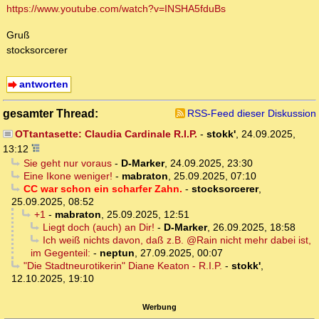
https://www.youtube.com/watch?v=INSHA5fduBs
Gruß
stocksorcerer
antworten
gesamter Thread:
RSS-Feed dieser Diskussion
OTtantasette: Claudia Cardinale R.I.P.
-
stokk'
,
24.09.2025,
13:12
Sie geht nur voraus
-
D-Marker
,
24.09.2025, 23:30
Eine Ikone weniger!
-
mabraton
,
25.09.2025, 07:10
CC war schon ein scharfer Zahn.
-
stocksorcerer
,
25.09.2025, 08:52
+1
-
mabraton
,
25.09.2025, 12:51
Liegt doch (auch) an Dir!
-
D-Marker
,
26.09.2025, 18:58
Ich weiß nichts davon, daß z.B. @Rain nicht mehr dabei ist,
im Gegenteil:
-
neptun
,
27.09.2025, 00:07
"Die Stadtneurotikerin" Diane Keaton - R.I.P.
-
stokk'
,
12.10.2025, 19:10
Werbung