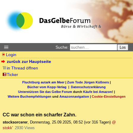
Suche:
Los
Login
zurück zur Hauptseite
in Thread öffnen
Ticker
Fluchtburg autark am Meer
|
Zum Tode Jürgen Küßners
|
Bücher vom Kopp-Verlag |
Datenschutzerklärung
Unterstützen Sie das Gelbe Forum
durch
Käufe bei Amazon
! |
Weitere Buchempfehlungen
und
Amazonnavigation
|
Cookie-Einstellungen
CC war schon ein scharfer Zahn.
stocksorcerer
,
Donnerstag, 25.09.2025, 08:52
(vor 316 Tagen)
@
stokk'
2930 Views