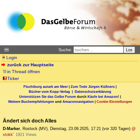
Suche:
Los
Login
zurück zur Hauptseite
in Thread öffnen
Ticker
Fluchtburg autark am Meer
|
Zum Tode Jürgen Küßners
|
Bücher vom Kopp-Verlag |
Datenschutzerklärung
Unterstützen Sie das Gelbe Forum
durch
Käufe bei Amazon
! |
Weitere Buchempfehlungen
und
Amazonnavigation
|
Cookie-Einstellungen
Ändert sich doch Alles
D-Marker
,
Rostock (MV)
,
Dienstag, 23.09.2025, 17:21
(vor 320 Tagen)
@
stokk'
1921 Views