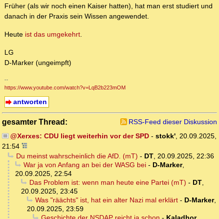
Früher (als wir noch einen Kaiser hatten), hat man erst studiert und
danach in der Praxis sein Wissen angewendet.
Heute
ist das umgekehrt
.
LG
D-Marker (ungeimpft)
--
https://www.youtube.com/watch?v=LqB2b223mOM
antworten
gesamter Thread:
RSS-Feed dieser Diskussion
@Xerxes: CDU liegt weiterhin vor der SPD
-
stokk'
,
20.09.2025,
21:54
Du meinst wahrscheinlich die AfD. (mT)
-
DT
,
20.09.2025, 22:36
War ja von Anfang an bei der WASG bei
-
D-Marker
,
20.09.2025, 22:54
Das Problem ist: wenn man heute eine Partei (mT)
-
DT
,
20.09.2025, 23:45
Was "räächts" ist, hat ein alter Nazi mal erklärt
-
D-Marker
,
20.09.2025, 23:59
Geschichte der NSDAP reicht ja schon
-
Kaladhor
,