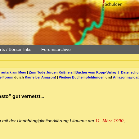
ts / Börsenlinks
Forumsarchive
 autark am Meer
|
Zum Tode Jürgen Küßners
|
Bücher vom Kopp-Verlag |
Datenschut
be Forum
durch
Käufe bei Amazon
! |
Weitere Buchempfehlungen
und
Amazonnavigat
sto" gut vernetzt...
n mit der Unabhängigkeitserklärung Litauens am
11. März 1990
,