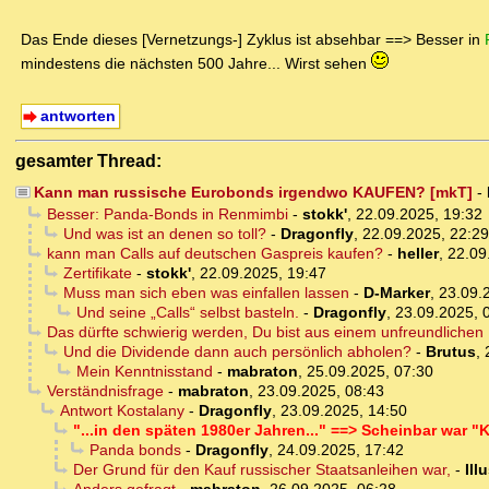
Das Ende dieses [Vernetzungs-] Zyklus ist absehbar ==> Besser in
mindestens die nächsten 500 Jahre... Wirst sehen
antworten
gesamter Thread:
Kann man russische Eurobonds irgendwo KAUFEN? [mkT]
-
Besser: Panda-Bonds in Renmimbi
-
stokk'
,
22.09.2025, 19:32
Und was ist an denen so toll?
-
Dragonfly
,
22.09.2025, 22:29
kann man Calls auf deutschen Gaspreis kaufen?
-
heller
,
22.09
Zertifikate
-
stokk'
,
22.09.2025, 19:47
Muss man sich eben was einfallen lassen
-
D-Marker
,
23.09.
Und seine „Calls“ selbst basteln.
-
Dragonfly
,
23.09.2025, 
Das dürfte schwierig werden, Du bist aus einem unfreundlichen
Und die Dividende dann auch persönlich abholen?
-
Brutus
,
Mein Kenntnisstand
-
mabraton
,
25.09.2025, 07:30
Verständnisfrage
-
mabraton
,
23.09.2025, 08:43
Antwort Kostalany
-
Dragonfly
,
23.09.2025, 14:50
"...in den späten 1980er Jahren..." ==> Scheinbar war "K
Panda bonds
-
Dragonfly
,
24.09.2025, 17:42
Der Grund für den Kauf russischer Staatsanleihen war,
-
Ill