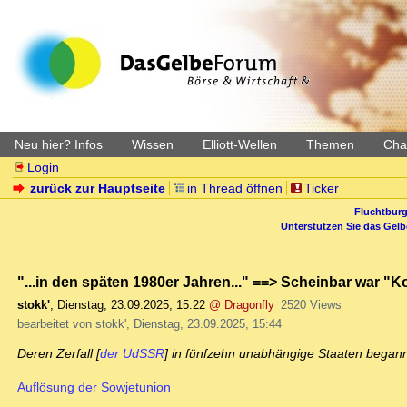
Neu hier? Infos
Wissen
Elliott-Wellen
Themen
Char
Login
zurück zur Hauptseite
in Thread öffnen
Ticker
Fluchtburg
Unterstützen Sie das Gel
"...in den späten 1980er Jahren..." ==> Scheinbar war "Ko
stokk'
,
Dienstag, 23.09.2025, 15:22
@ Dragonfly
2520 Views
bearbeitet von stokk', Dienstag, 23.09.2025, 15:44
Deren Zerfall [
der UdSSR
] in fünfzehn unabhängige Staaten began
Auflösung der Sowjetunion