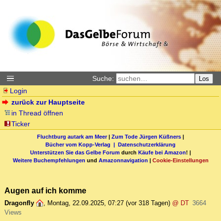
Suche:
Los
Login
zurück zur Hauptseite
in Thread öffnen
Ticker
Fluchtburg autark am Meer
|
Zum Tode Jürgen Küßners
|
Bücher vom Kopp-Verlag |
Datenschutzerklärung
Unterstützen Sie das Gelbe Forum
durch
Käufe bei Amazon
! |
Weitere Buchempfehlungen
und
Amazonnavigation
|
Cookie-Einstellungen
Augen auf ich komme
Dragonfly
,
Montag, 22.09.2025, 07:27
(vor 318 Tagen)
@ DT
3664
Views