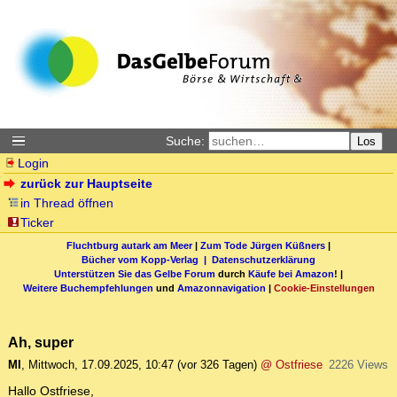
Suche:
Los
Login
zurück zur Hauptseite
in Thread öffnen
Ticker
Fluchtburg autark am Meer
|
Zum Tode Jürgen Küßners
|
Bücher vom Kopp-Verlag |
Datenschutzerklärung
Unterstützen Sie das Gelbe Forum
durch
Käufe bei Amazon
! |
Weitere Buchempfehlungen
und
Amazonnavigation
|
Cookie-Einstellungen
Ah, super
MI
,
Mittwoch, 17.09.2025, 10:47
(vor 326 Tagen)
@ Ostfriese
2226 Views
Hallo Ostfriese,