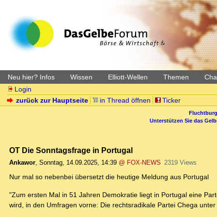
Neu hier? Infos
Wissen
Elliott-Wellen
Themen
Char
Login
zurück zur Hauptseite
in Thread öffnen
Ticker
Fluchtburg
Unterstützen Sie das Gel
OT Die Sonntagsfrage in Portugal
Ankawor
,
Sonntag, 14.09.2025, 14:39
@ FOX-NEWS
2319 Views
Nur mal so nebenbei übersetzt die heutige Meldung aus Portugal
"Zum ersten Mal in 51 Jahren Demokratie liegt in Portugal eine Pa
wird, in den Umfragen vorne: Die rechtsradikale Partei Chega unter