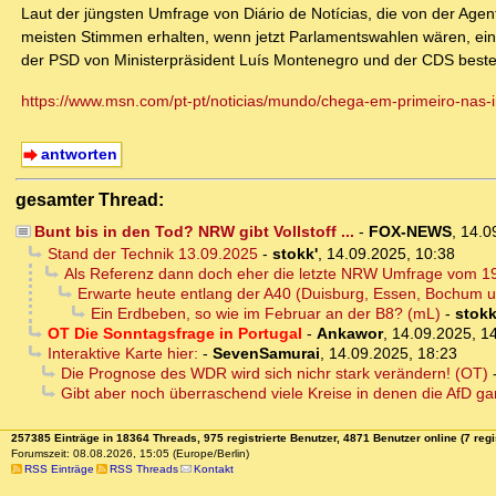
Laut der jüngsten Umfrage von Diário de Notícias, die von der Age
meisten Stimmen erhalten, wenn jetzt Parlamentswahlen wären, eine
der PSD von Ministerpräsident Luís Montenegro und der CDS beste
https://www.msn.com/pt-pt/noticias/mundo/chega-em-primeiro-n
antworten
gesamter Thread:
Bunt bis in den Tod? NRW gibt Vollstoff ...
-
FOX-NEWS
,
14.0
Stand der Technik 13.09.2025
-
stokk'
,
14.09.2025, 10:38
Als Referenz dann doch eher die letzte NRW Umfrage vom 1
Erwarte heute entlang der A40 (Duisburg, Essen, Bochum 
Ein Erdbeben, so wie im Februar an der B8? (mL)
-
stokk
OT Die Sonntagsfrage in Portugal
-
Ankawor
,
14.09.2025, 1
Interaktive Karte hier:
-
SevenSamurai
,
14.09.2025, 18:23
Die Prognose des WDR wird sich nichr stark verändern! (OT)
Gibt aber noch überraschend viele Kreise in denen die AfD gar 
257385 Einträge in 18364 Threads, 975 registrierte Benutzer, 4871 Benutzer online (7 regi
Forumszeit: 08.08.2026, 15:05 (Europe/Berlin)
RSS Einträge
RSS Threads
Kontakt