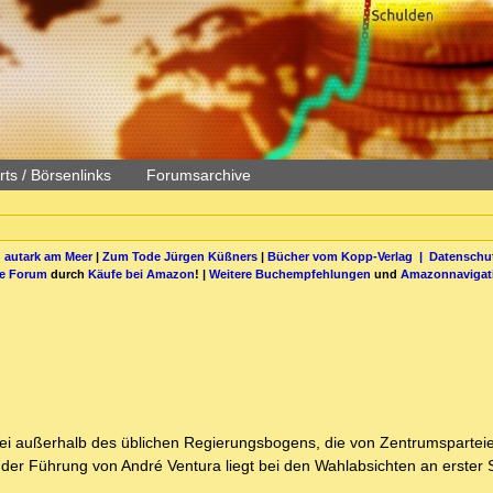
ts / Börsenlinks
Forumsarchive
 autark am Meer
|
Zum Tode Jürgen Küßners
|
Bücher vom Kopp-Verlag |
Datenschut
be Forum
durch
Käufe bei Amazon
! |
Weitere Buchempfehlungen
und
Amazonnavigat
rtei außerhalb des üblichen Regierungsbogens, die von Zentrumspartei
 der Führung von André Ventura liegt bei den Wahlabsichten an erster S