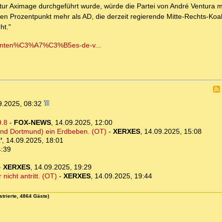
ntur Aximage durchgeführt wurde, würde die Partei von André Ventura m
n Prozentpunkt mehr als AD, die derzeit regierende Mitte-Rechts-Koali
ht."
as-inten%C3%A7%C3%B5es-de-v...
9.2025, 08:32
9.8
-
FOX-NEWS
,
14.09.2025, 12:00
und Dortmund) ein Erdbeben. (OT)
-
XERXES
,
14.09.2025, 15:08
'
,
14.09.2025, 18:01
4:39
-
XERXES
,
14.09.2025, 19:29
nicht antritt. (OT)
-
XERXES
,
14.09.2025, 19:44
strierte, 4864 Gäste)