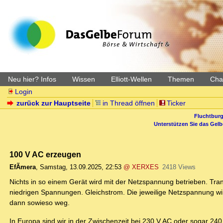
Neu hier? Infos
Wissen
Elliott-Wellen
Themen
Char
Login
zurück zur Hauptseite
in Thread öffnen
Ticker
Fluchtburg
Unterstützen Sie das Gel
100 V AC erzeugen
EfÃ­mera
,
Samstag, 13.09.2025, 22:53
@ XERXES
2418 Views
Nichts in so einem Gerät wird mit der Netzspannung betrieben. Tran
niedrigen Spannungen. Gleichstrom. Die jeweilige Netzspannung wird
dann sowieso weg.
In Europa sind wir in der Zwischenzeit bei 230 V AC oder sogar 2