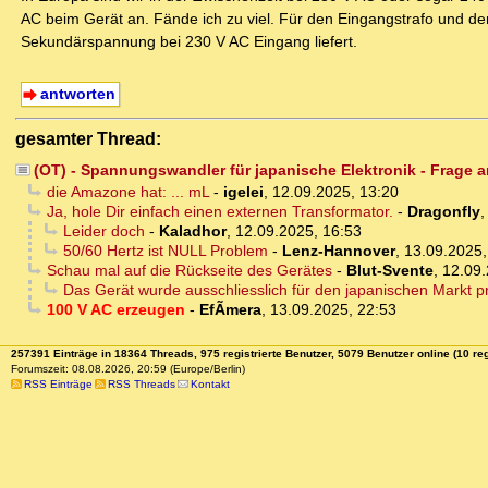
AC beim Gerät an. Fände ich zu viel. Für den Eingangstrafo und den 
Sekundärspannung bei 230 V AC Eingang liefert.
antworten
gesamter Thread:
(OT) - Spannungswandler für japanische Elektronik - Frage a
die Amazone hat: ... mL
-
igelei
,
12.09.2025, 13:20
Ja, hole Dir einfach einen externen Transformator.
-
Dragonfly
Leider doch
-
Kaladhor
,
12.09.2025, 16:53
50/60 Hertz ist NULL Problem
-
Lenz-Hannover
,
13.09.2025,
Schau mal auf die Rückseite des Gerätes
-
Blut-Svente
,
12.09.
Das Gerät wurde ausschliesslich für den japanischen Markt pr
100 V AC erzeugen
-
EfÃ­mera
,
13.09.2025, 22:53
257391 Einträge in 18364 Threads, 975 registrierte Benutzer, 5079 Benutzer online (10 reg
Forumszeit: 08.08.2026, 20:59 (Europe/Berlin)
RSS Einträge
RSS Threads
Kontakt