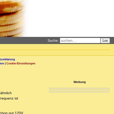
Suche:
Los
zerklärung
ion
|
Cookie-Einstellungen
Werbung
 ähnlich
requenz ist
schon gut 120V