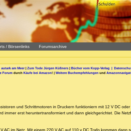
ts / Börsenlinks
Forumsarchive
 autark am Meer
|
Zum Tode Jürgen Küßners
|
Bücher vom Kopp-Verlag |
Datenschut
be Forum
durch
Käufe bei Amazon
! |
Weitere Buchempfehlungen
und
Amazonnavigat
sistoren und Schrittmotoren in Druckern funktioniern mit 12 V DC oder
 immer erst heruntertransformiert und dann gleichgerichtet. Die Netzf
40 V AC im Netz. Mit einem 220 V AC auf 110 v DC Trafo kommen dann 